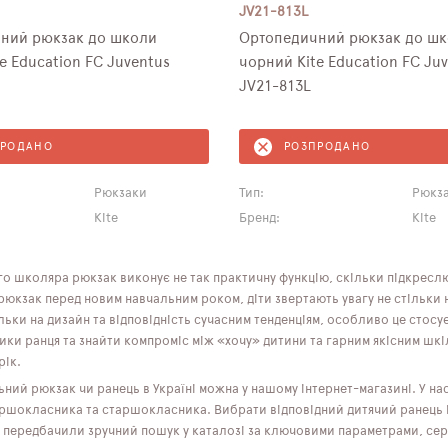
JV21-813L
ний рюкзак до школи
Ортопедичний рюкзак до ш
e Education FC Juventus
чорний Kite Education FC Ju
JV21-813L
ПРОДАНО
РОЗПРОДАНО
Рюкзаки
Тип:
Рюкз
Kite
Бренд:
Kite
о школяра рюкзак виконує не так практичну функцію, скільки підкреслює
кзак перед новим навчальним роком, діти звертають увагу не стільки на
ільки на дизайн та відповідність сучасним тенденціям, особливо це стосує
ики ранця та знайти компроміс між «хочу» дитини та гарним якісним шк
рік.
ний рюкзак чи ранець в Україні можна у нашому інтернет-магазині. У н
ершокласника та старшокласника. Вибрати відповідний дитячий ранець і
 передбачили зручний пошук у каталозі за ключовими параметрами, серед