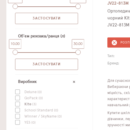
JV22-813M
Ортопедич
чорний Kit
JV22-813M
Об'єм рюкзака/ранця (л)
РОЗ
10.00
30.00
Тип:
Бренд:
Для сучасног
Виробник
Вибираючи рю
Delune
(0)
міцність, ск
GoPack
(0)
характерист
Kite
(3)
навчальний 
School Standard
(0)
Купити шкіль
Winner / SkyName
(0)
дівчинки, п
YES
(0)
зручності ми