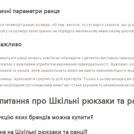
ичні параметри ранця
я геометрії ранця: розміру, об'єму, висоти, то тут варто сказати, що ц
сягу та розміру категорично не підійдуть маленькому невисокому школя
важливо
авильні» ранці можуть зовсім не співпадати з дитячою виставою ідеальн
 рюкзак є важливим атрибутом вираження індивідуальності. Важливо: кол
кзаків та ранців, який задовольнить вимогам навіть найзапеклішого мо
нець, враховуйте сукупність усіх критеріїв. Тільки в цьому випадку ви
ме необхідним ортопедичним вимогам і стане зручним та незамінним аксе
 питання про Шкільні рюкзаки та р
кцію яких брендів можна купити?
на на Шкільні рюкзаки та ранці?