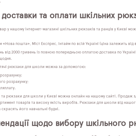
.
 доставки та оплати шкільних рюкз
ар у нашому інтернет-магазині шкільних рюкзаків та ранців у Києві мо
 «Нова пошта», Міст Експрес, Інтайм по всій Україні (ціна залежить від в
нь від 2000 гривень із повною попередньою оплатою доставка по Україні
щодня.
тячі рюкзаки для школи можна за допомогою:
 розрахунку;
ого розрахунку;
ляплату.
і та рюкзаки для школи у Києві можна онлайн на нашому сайті. Продаж 
тимент товарів та високу якість виробів. Рюкзаки для школи від нашог
а скрасять його навчальні будні.
ендації щодо вибору шкільного р