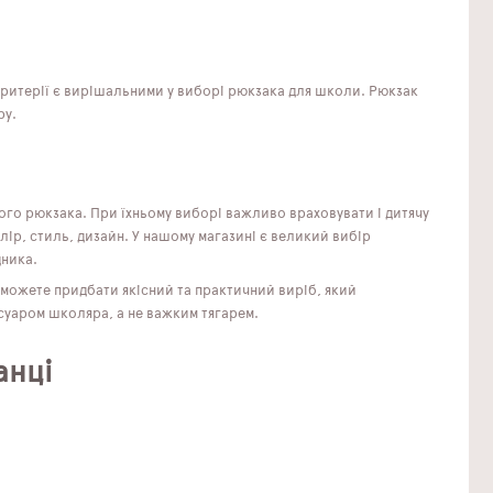
і критерії є вирішальними у виборі рюкзака для школи. Рюкзак
ру.
ого рюкзака. При їхньому виборі важливо враховувати і дитячу
ір, стиль, дизайн. У нашому магазині є великий вибір
дника.
 зможете придбати якісний та практичний виріб, який
суаром школяра, а не важким тягарем.
анці