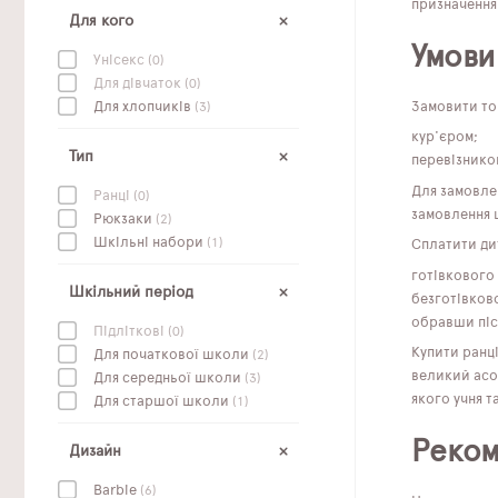
призначення
Для кого
Умови
Унісекс
(0)
Для дівчаток
(0)
Замовити тов
Для хлопчиків
(3)
кур'єром;
Тип
перевізником
Для замовле
Ранці
(0)
замовлення 
Рюкзаки
(2)
Шкільні набори
(1)
Сплатити ди
готівкового
Шкільний період
безготівков
обравши піс
Підліткові
(0)
Купити ранц
Для початкової школи
(2)
великий асор
Для середньої школи
(3)
якого учня т
Для старшої школи
(1)
Реком
Дизайн
Barbie
(6)