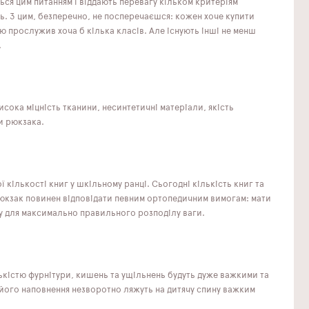
ся цим питанням і віддають перевагу кільком критеріям
ь. З цим, безперечно, не посперечаєшся: кожен хоче купити
ю прослужив хоча б кілька класів. Але існують інші не менш
.
сока міцність тканини, несинтетичні матеріали, якість
би рюкзака.
ої кількості книг у шкільному ранці. Сьогодні кількість книг та
рюкзак повинен відповідати певним ортопедичним вимогам: мати
у для максимально правильного розподілу ваги.
ькістю фурнітури, кишень та ущільнень будуть дуже важкими та
 його наповнення незворотно ляжуть на дитячу спину важким