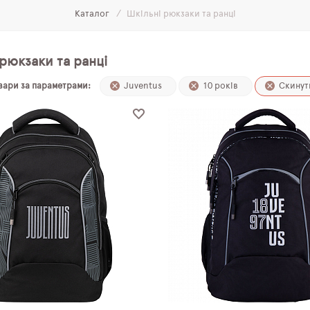
Каталог
Шкільні рюкзаки та ранці
рюкзаки та ранці
овари за параметрами:
Juventus
10 років
Скинут