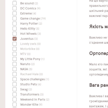
На що варто
Be sound
(2)
правильного
DC Сomics
(9)
шкільний ран
Extreme
(4)
важливі пар
Game change
(79)
Harry Potter
(2)
Якість м
Hello Kitty
(3)
Hot Wheels
(3)
Важливо не т
Juventus
(3)
з'єднання шв
Lovely owls
(0)
Motorbike
(0)
Ортопед
MTV
(0)
My Little Pony
(1)
Naruto
(2)
Мало хто пам
NASA
(3)
зошитів, як
Rachael Hale
(0)
ортопедичну
Space challenges
(1)
Studio Pets
(6)
Вага ра
Swag
(2)
Transformers
(3)
Важлива і в
Weekend In Paris
(2)
громіздкими
Wonder Kite
(9)
вантажем, і