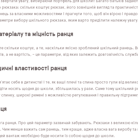
 звертати увагу, вибираючи портфель для школи? Багато батьків задають
 рюкзака: скільки коштує рюкзак, його зовнішній вигляд та практичніст
ець за власними можливостями і прагнути того, щоб він вірою і правдо
аметри вибору шкільного рюкзака, яким варто приділити належну увагу
атеріалу та міцність ранця
е скільки коштує, а те, наскільки якісно зроблений шкільний ранець. Ви
ів, а не вартість, – це параметри, від яких залежить довговічність служ
ичні властивості ранця
'ятає себе в дитинстві і те, як ваші плечі та спина просто гули від велик
і діти носять щодня до школи, збільшилась у рази. Саме тому шкільний 
 спинку, широкі ремені з можливістю регулювання і правильну підтримк
нця
ага ранця. Про цей параметр зазвичай забувають. Рюкзаки з великою кіл
. Чим менше важить сам ранець, тим краще, адже власна вага виробу та
 цей вантаж необхідно буде носити із собою щодня до школи.