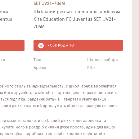
SET_JV21-706M
коли
Шкільний рюкзак з пеналом та мішком
ventus
Kite Education FC Juventus SET_JV21-
706M
РОЗПРОДАНО
аки
Тип:
Шкільні набори
Бренд:
Kite
 його стиль та індивідуальність. У школі треба вирізнятися.
 його зручність та місткість, ортопедичні характеристики та
ться підлітка. Завдання батьків – звертати увагу на інші
ільним рюкзаком, який прослужить вірою та правдою не один
ас ви можете замовити шкільний рюкзак для хлопчика та
 купити його в роздріб онлайн дуже просто, адже для вашої
 яких ціна, виробник, тип, серія, комплектація, колір,