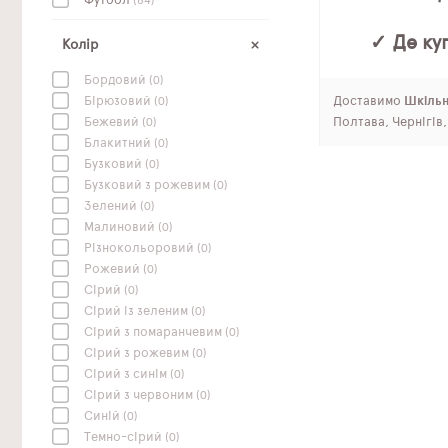
Футбол
(84)
✓ Де куп
Колір
Бордовий
(0)
Доставимо
Шкільні
Бірюзовий
(0)
Полтава, Чернігів
Бежевий
(0)
Блакитний
(0)
Бузковий
(0)
Бузковий з рожевим
(0)
Зелений
(0)
Малиновий
(0)
Різнокольоровий
(0)
Рожевий
(0)
Сірий
(0)
Сірий із зеленим
(0)
Сірий з помаранчевим
(0)
Сірий з рожевим
(0)
Сірий з синім
(0)
Сірий з червоним
(0)
Синій
(0)
Темно-сірий
(0)