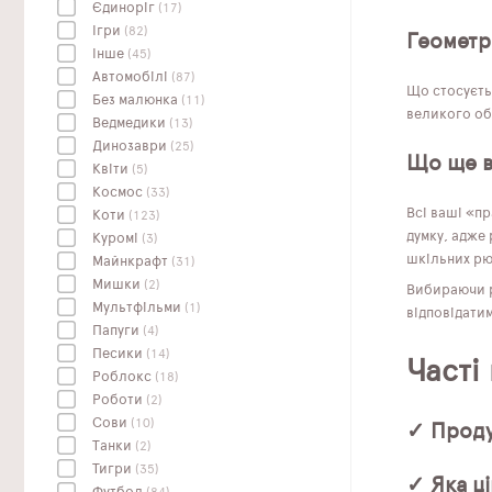
Єдиноріг
(17)
Ігри
(82)
Геометр
Інше
(45)
Автомобілі
(87)
Що стосуєтьс
Без малюнка
(11)
великого об
Ведмедики
(13)
Динозаври
(25)
Що ще 
Квіти
(5)
Космос
(33)
Всі ваші «пр
Коти
(123)
думку, адже
Куромі
(3)
шкільних рю
Майнкрафт
(31)
Мишки
(2)
Вибираючи ра
Мультфільми
(1)
відповідати
Папуги
(4)
Песики
(14)
Часті
Роблокс
(18)
Роботи
(2)
Сови
(10)
✓ Проду
Танки
(2)
Тигри
(35)
✓ Яка ці