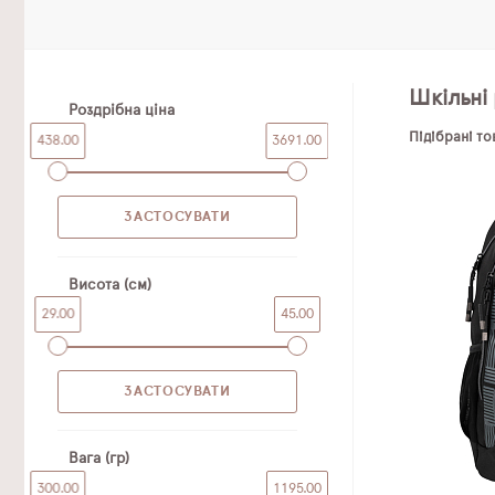
Шкільні 
Роздрібна ціна
Підібрані т
438.00
3691.00
Висота (см)
29.00
45.00
Вага (гр)
300.00
1195.00