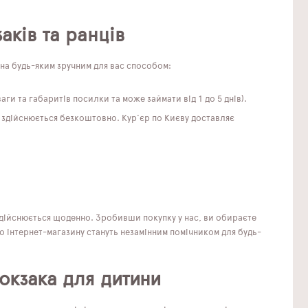
аків та ранців
жна будь-яким зручним для вас способом:
аги та габаритів посилки та може займати від 1 до 5 днів).
 здійснюється безкоштовно. Кур'єр по Києву доставляє
здійснюється щоденно. Зробивши покупку у нас, ви обираєте
о інтернет-магазину стануть незамінним помічником для будь-
юкзака для дитини