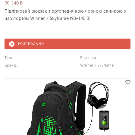
90-140 B
Підлітковий рюкзак з ортопедичною чорною спинкою з
usb портом Winner / SkyName (90-140 B)
РОЗПРОДАНО
Тип:
Рюкзаки
Бренд:
Winner / SkyName