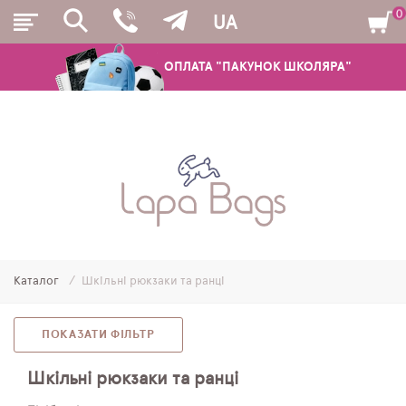
0
UA
ОПЛАТА "ПАКУНОК ШКОЛЯРА"
РЮКЗАКИ
ШКІЛЬНІ РЮКЗАКИ ТА РАНЦІ
ПІДЛІТКОВІ РЮКЗАКИ
Каталог
Шкільні рюкзаки та ранці
МОЛОДІЖНІ РЮКЗАКИ
ПЕНАЛИ
ПОКАЗАТИ ФІЛЬТР
МІШКИ ДЛЯ ВЗУТТЯ
Шкільні рюкзаки та ранці