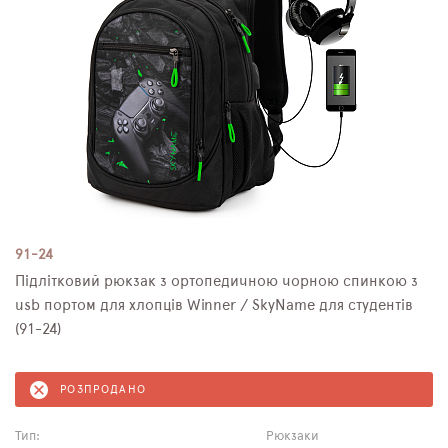
91-24
Підлітковий рюкзак з ортопедичною чорною спинкою з
usb портом для хлопців Winner / SkyName для студентів
(91-24)
РОЗПРОДАНО
Тип:
Рюкзаки