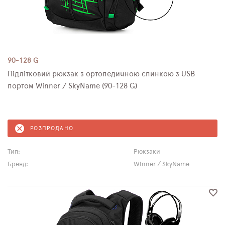
90-128 G
Підлітковий рюкзак з ортопедичною спинкою з USB
портом Winner / SkyName (90-128 G)
РОЗПРОДАНО
Тип:
Рюкзаки
Бренд:
Winner / SkyName