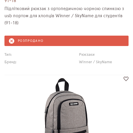
91-18
Підлітковий рюкзак з ортопедичною чорною спинкою з
usb портом для хлопців Winner / SkyName для студентів
(91-18)
РОЗПРОДАНО
Тип:
Рюкзаки
Бренд:
Winner / SkyName