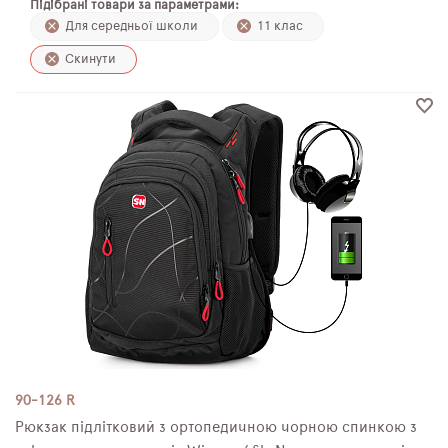
Підібрані товари за параметрами:
ПЛЯШКИ ДЛЯ ВОДИ
Для середньої школи
11 клас
Скинути
DELUNE
SCHOOL STANDARD
SKYNAME
РОЗПРОДАЖ
90-126 R
Рюкзак підлітковий з ортопедичною чорною спинкою з