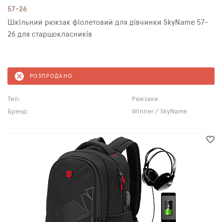
57-26
Шкільний рюкзак фіолетовий для дівчинки SkyNamе 57-
26 для старшокласників
РОЗПРОДАНО
Тип:
Рюкзаки
Бренд:
Winner / SkyName