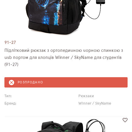
91-27
Підлітковий рюкзак з ортопедичною чорною спинкою з
usb портом для хлопців Winner / SkyName для студентів
(91-27)
РОЗПРОДАНО
Тип:
Рюкзаки
Бренд:
Winner / SkyName