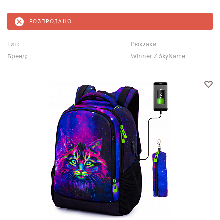
РОЗПРОДАНО
Тип:
Рюкзаки
Бренд:
Winner / SkyName