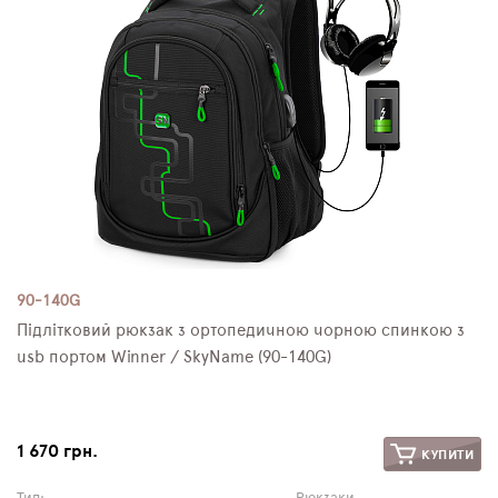
90-140G
Підлітковий рюкзак з ортопедичною чорною спинкою з
usb портом Winner / SkyName (90-140G)
1 670 грн.
КУПИТИ