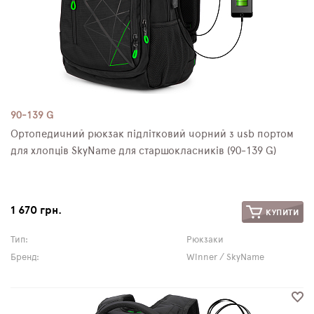
90-139 G
Ортопедичний рюкзак підлітковий чорний з usb портом
для хлопців SkyName для старшокласників (90-139 G)
1 670 грн.
КУПИТИ
Тип:
Рюкзаки
Бренд:
Winner / SkyName