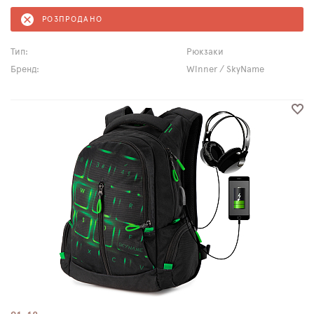
РОЗПРОДАНО
Тип:
Рюкзаки
Бренд:
Winner / SkyName