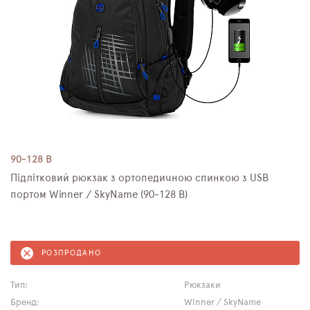
90-128 B
Підлітковий рюкзак з ортопедичною спинкою з USB
портом Winner / SkyName (90-128 B)
РОЗПРОДАНО
Тип:
Рюкзаки
Бренд:
Winner / SkyName