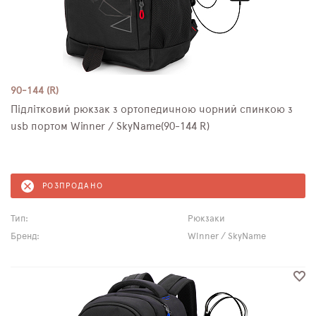
90-144 (R)
Підлітковий рюкзак з ортопедичною чорний спинкою з
usb портом Winner / SkyName(90-144 R)
РОЗПРОДАНО
Тип:
Рюкзаки
Бренд:
Winner / SkyName