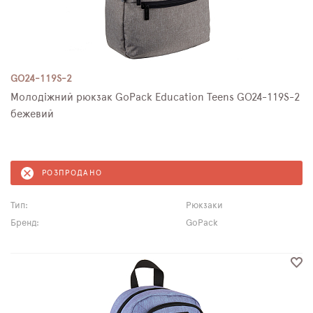
GO24-119S-2
Молодіжний рюкзак GoPack Education Teens GO24-119S-2
бежевий
РОЗПРОДАНО
Тип:
Рюкзаки
Бренд:
GoPack