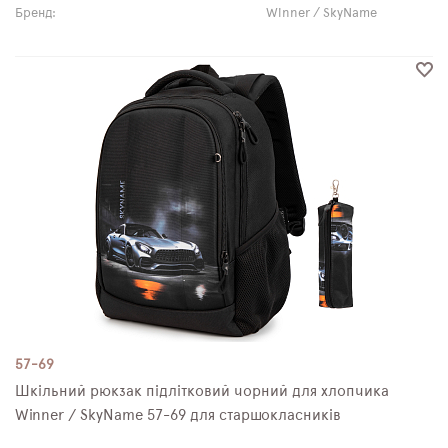
Бренд:
Winner / SkyName
57-69
Шкільний рюкзак підлітковий чорний для хлопчика
Winner / SkyName 57-69 для старшокласників