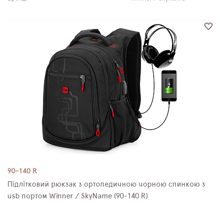
90-140 R
Підлітковий рюкзак з ортопедичною чорною спинкою з
usb портом Winner / SkyName (90-140 R)