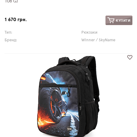
108 G)
1 670 грн.
КУПИТИ
Тип:
Рюкзаки
Бренд:
Winner / SkyName