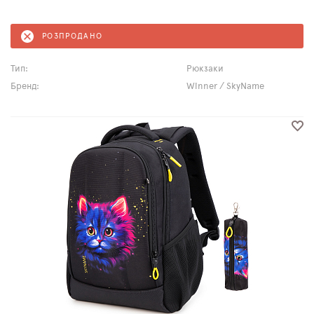
РОЗПРОДАНО
Тип:
Рюкзаки
Бренд:
Winner / SkyName