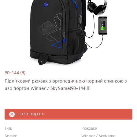
90-144 (B)
Підлітковий рюкзак з ортопедичною чорний спинкою з
usb портом Winner / SkyName(90-144 B)
РОЗПРОДАНО
Тип:
Рюкзаки
Бренд:
Winner / SkyName