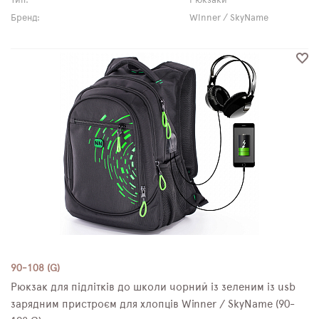
Тип:
Рюкзаки
Бренд:
Winner / SkyName
90-108 (G)
Рюкзак для підлітків до школи чорний із зеленим із usb
зарядним пристроєм для хлопців Winner / SkyName (90-