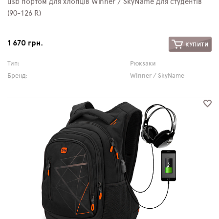
usb портом для хлопців Winner / SkyName для студентів
(90-126 R)
1 670 грн.
КУПИТИ
Тип:
Рюкзаки
Бренд:
Winner / SkyName