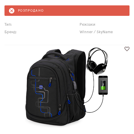
РОЗПРОДАНО
Тип:
Рюкзаки
Бренд:
Winner / SkyName