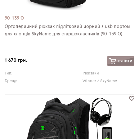
90-139 О
Ортопедичний рюкзак підлітковий чорний з usb портом
для хлопців SkyName для старшокласників (90-139 О)
1 670 грн.
КУПИТИ
Тип:
Рюкзаки
Бренд:
Winner / SkyName