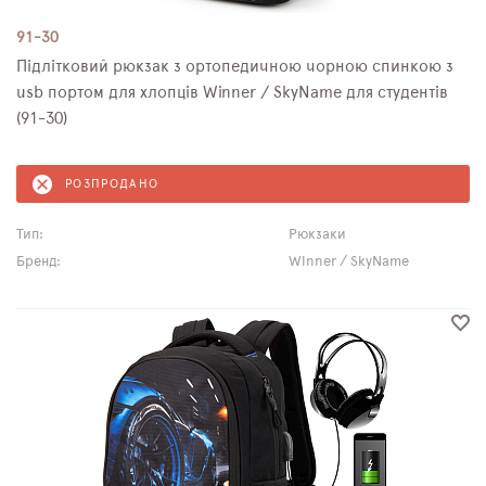
91-30
Підлітковий рюкзак з ортопедичною чорною спинкою з
usb портом для хлопців Winner / SkyName для студентів
(91-30)
РОЗПРОДАНО
Тип:
Рюкзаки
Бренд:
Winner / SkyName