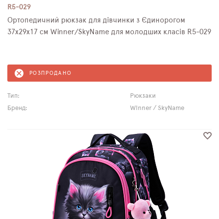
R5-029
Ортопедичний рюкзак для дівчинки з Єдинорогом
37х29х17 см Winner/SkyName для молодших класів R5-029
РОЗПРОДАНО
Тип:
Рюкзаки
Бренд:
Winner / SkyName