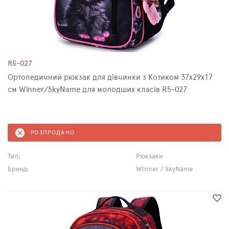
R5-027
Ортопедичний рюкзак для дівчинки з Котиком 37х29х17
см Winner/SkyName для молодших класів R5-027
РОЗПРОДАНО
Тип:
Рюкзаки
Бренд:
Winner / SkyName