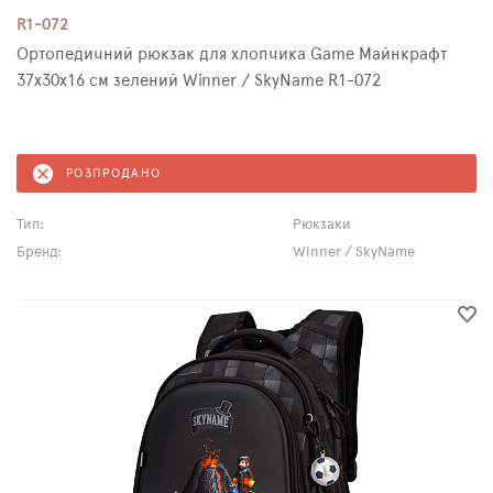
R1-072
Ортопедичний рюкзак для хлопчика Game Майнкрафт
37х30х16 см зелений Winner / SkyName R1-072
РОЗПРОДАНО
Тип:
Рюкзаки
Бренд:
Winner / SkyName