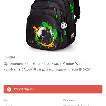
R3-284
Ортопедичний шкільний рюкзак з М'ячем Winner
/SkyName 37х30х18 см для молодших класів (R3-284)
РОЗПРОДАНО
Тип:
Рюкзаки