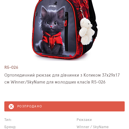
R5-026
Ортопедичний рюкзак для дівчинки з Котиком 37х29х17
см Winner/SkyName для молодших класів R5-026
РОЗПРОДАНО
Тип:
Рюкзаки
Бренд:
Winner / SkyName