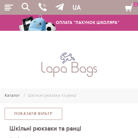
0
UA
ОПЛАТА "ПАКУНОК ШКОЛЯРА"
РЮКЗАКИ
ШКІЛЬНІ РЮКЗАКИ ТА РАНЦІ
ПІДЛІТКОВІ РЮКЗАКИ
Каталог
Шкільні рюкзаки та ранці
МОЛОДІЖНІ РЮКЗАКИ
ПЕНАЛИ
ПОКАЗАТИ ФІЛЬТР
МІШКИ ДЛЯ ВЗУТТЯ
Шкільні рюкзаки та ранці