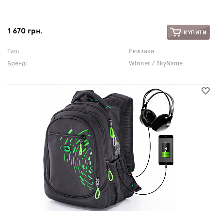
1 670 грн.
КУПИТИ
Тип:
Рюкзаки
Бренд:
Winner / SkyName