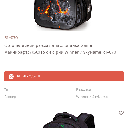
R1-070
Ортопедичний рюкзак для хлопчика Game
Майнкрафт37х30х16 см сірий Winner / SkyName R1-070
РОЗПРОДАНО
Тип:
Рюкзаки
Бренд:
Winner / SkyName