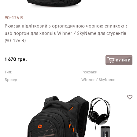
90-126 R
Рюкзак підлітковий з ортопедичною чорною спинкою з
usb портом для хлопців Winner / SkyName для студентів
(90-126 R)
1 670 грн.
КУПИТИ
Тип:
Рюкзаки
Бренд:
Winner / SkyName