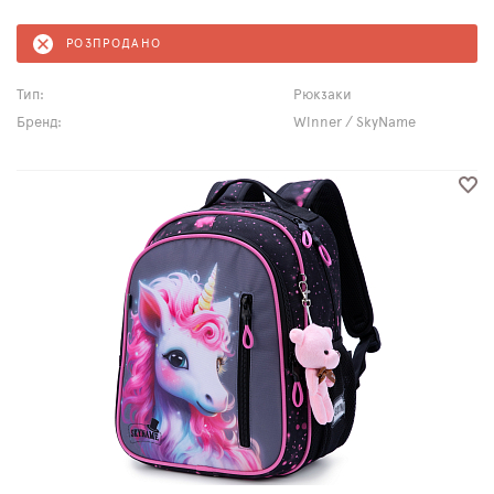
РОЗПРОДАНО
Тип:
Рюкзаки
Бренд:
Winner / SkyName