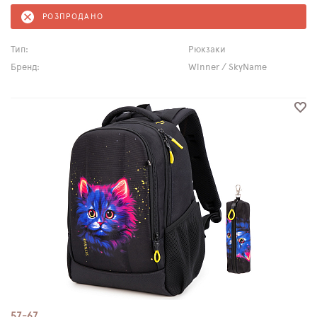
РОЗПРОДАНО
Тип:
Рюкзаки
Бренд:
Winner / SkyName
57-67