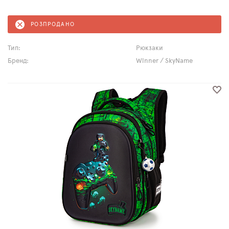
РОЗПРОДАНО
Тип:
Рюкзаки
Бренд:
Winner / SkyName