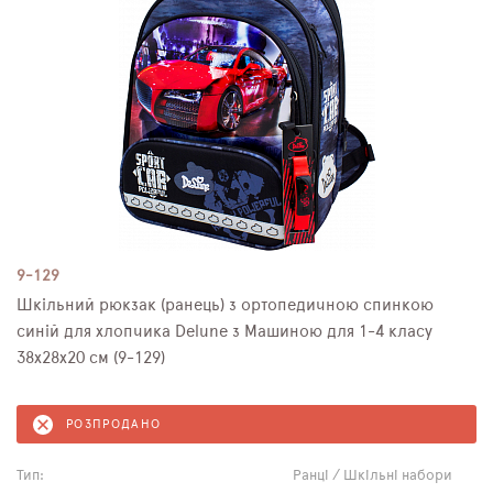
9-129
Шкільний рюкзак (ранець) з ортопедичною спинкою
синій для хлопчика Delune з Машиною для 1-4 класу
38х28х20 см (9-129)
РОЗПРОДАНО
Тип:
Ранці / Шкільні набори