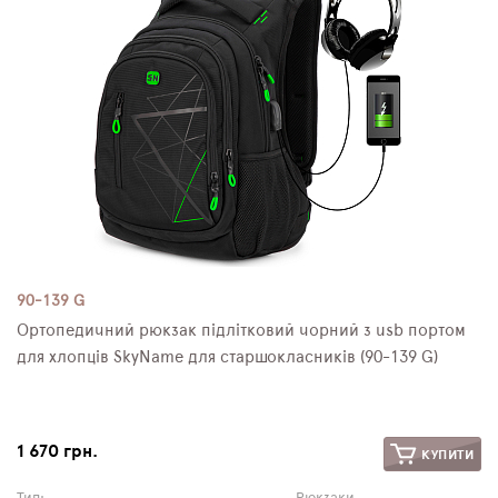
90-139 G
Ортопедичний рюкзак підлітковий чорний з usb портом
для хлопців SkyName для старшокласників (90-139 G)
1 670 грн.
КУПИТИ