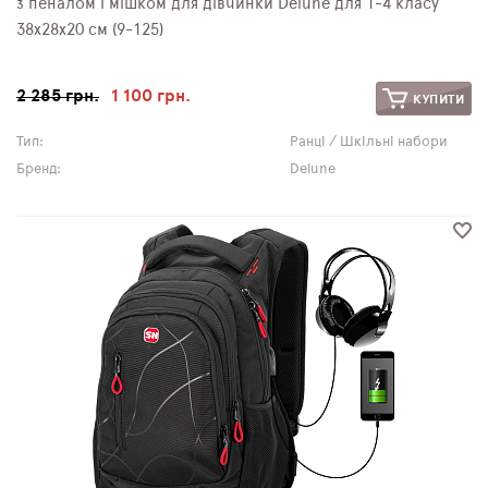
з пеналом і мішком для дівчинки Delune для 1-4 класу
38х28х20 см (9-125)
2 285 грн.
1 100 грн.
КУПИТИ
Тип:
Ранці / Шкільні набори
Бренд:
Delune