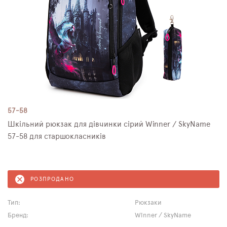
57-58
Шкільний рюкзак для дівчинки сірий Winner / SkyNamе
57-58 для старшокласників
РОЗПРОДАНО
Тип:
Рюкзаки
Бренд:
Winner / SkyName