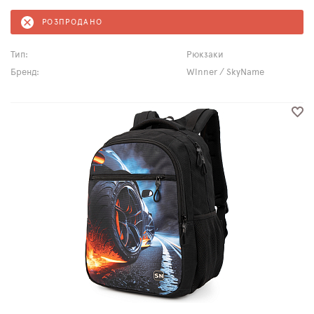
РОЗПРОДАНО
Тип:
Рюкзаки
Бренд:
Winner / SkyName