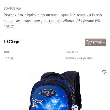
90-108 (G)
Рюкзак для підлітків до школи чорний із зеленим із usb
зарядним пристроєм для хлопців Winner / SkyName (90-
108 G)
1 670 грн.
КУПИТИ
Тип:
Рюкзаки
Бренд:
Winner / SkyName