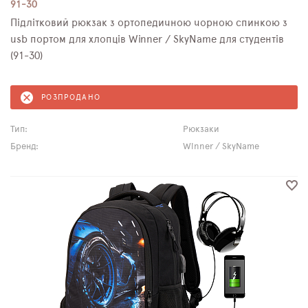
91-30
Підлітковий рюкзак з ортопедичною чорною спинкою з
usb портом для хлопців Winner / SkyName для студентів
(91-30)
РОЗПРОДАНО
Тип:
Рюкзаки
Бренд:
Winner / SkyName