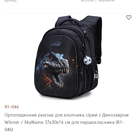
Бренд:
Winner / SkyName
R1-046
Ортопедичний рюкзак для хлопчика сірий з Динозавром
Winner / SkyName 37х30х16 см для першокласника (R1-
046)