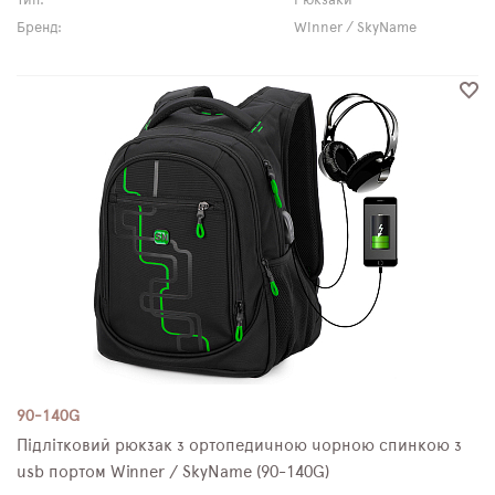
Тип:
Рюкзаки
Бренд:
Winner / SkyName
90-140G
Підлітковий рюкзак з ортопедичною чорною спинкою з
usb портом Winner / SkyName (90-140G)