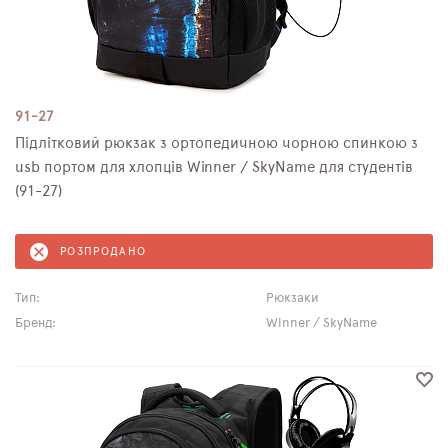
91-27
Підлітковий рюкзак з ортопедичною чорною спинкою з
usb портом для хлопців Winner / SkyName для студентів
(91-27)
РОЗПРОДАНО
Тип:
Рюкзаки
Бренд:
Winner / SkyName