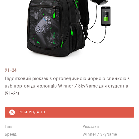
91-24
Підлітковий рюкзак з ортопедичною чорною спинкою з
usb портом для хлопців Winner / SkyName для студентів
(91-24)
РОЗПРОДАНО
Тип:
Рюкзаки
Бренд:
Winner / SkyName