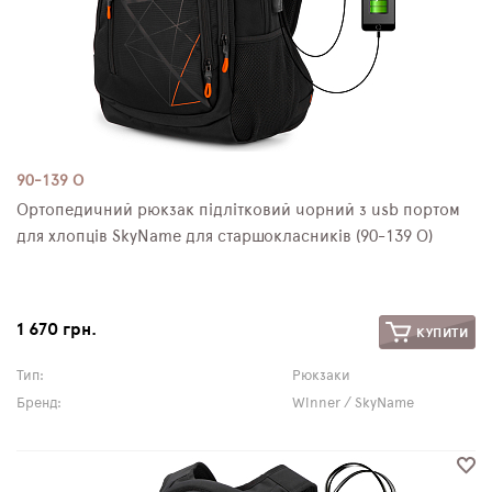
90-139 О
Ортопедичний рюкзак підлітковий чорний з usb портом
для хлопців SkyName для старшокласників (90-139 О)
1 670 грн.
КУПИТИ
Тип:
Рюкзаки
Бренд:
Winner / SkyName