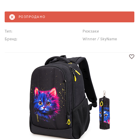
РОЗПРОДАНО
Тип:
Рюкзаки
Бренд:
Winner / SkyName