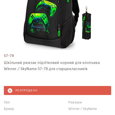
57-78
Шкільний рюкзак підлітковий чорний для хлопчика
Winner / SkyName 57-78 для старшокласників
РОЗПРОДАНО
Тип:
Рюкзаки
Бренд:
Winner / SkyName