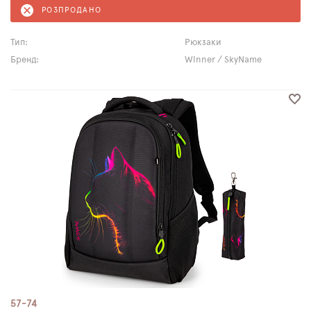
РОЗПРОДАНО
Тип:
Рюкзаки
Бренд:
Winner / SkyName
57-74