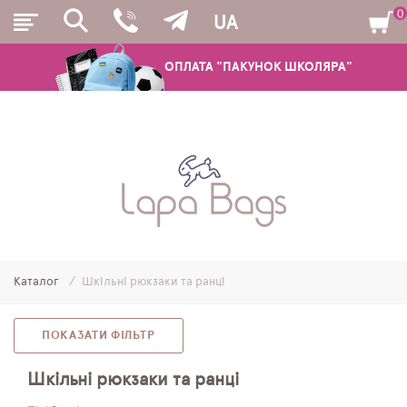
0
UA
ОПЛАТА "ПАКУНОК ШКОЛЯРА"
РЮКЗАКИ
ШКІЛЬНІ РЮКЗАКИ ТА РАНЦІ
ПІДЛІТКОВІ РЮКЗАКИ
Каталог
Шкільні рюкзаки та ранці
МОЛОДІЖНІ РЮКЗАКИ
ПЕНАЛИ
ПОКАЗАТИ ФІЛЬТР
МІШКИ ДЛЯ ВЗУТТЯ
Шкільні рюкзаки та ранці