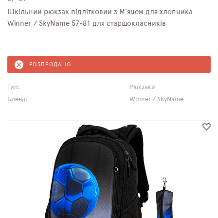
Шкільний рюкзак підлітковий з М'ячем для хлопчика
Winner / SkyName 57-81 для старшокласників
РОЗПРОДАНО
Тип:
Рюкзаки
Бренд:
Winner / SkyName