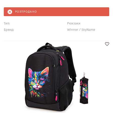
РОЗПРОДАНО
Тип:
Рюкзаки
Бренд:
Winner / SkyName