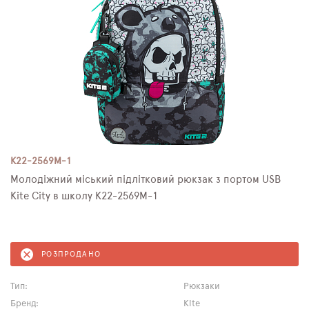
K22-2569M-1
Молодіжний міський підлітковий рюкзак з портом USB
Kite City в школу K22-2569M-1
РОЗПРОДАНО
Тип:
Рюкзаки
Бренд:
Kite