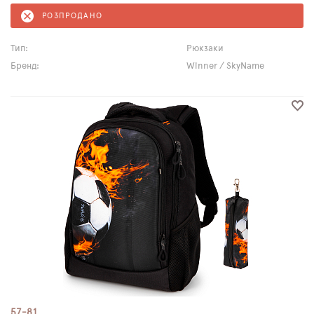
РОЗПРОДАНО
Тип:
Рюкзаки
Бренд:
Winner / SkyName
57-81