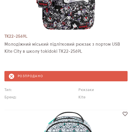
TK22-2569L
Молодіжний міський підлітковий рюкзак з портом USB
Kite City в школу tokidoki TK22-2569L
РОЗПРОДАНО
Тип:
Рюкзаки
Бренд:
Kite