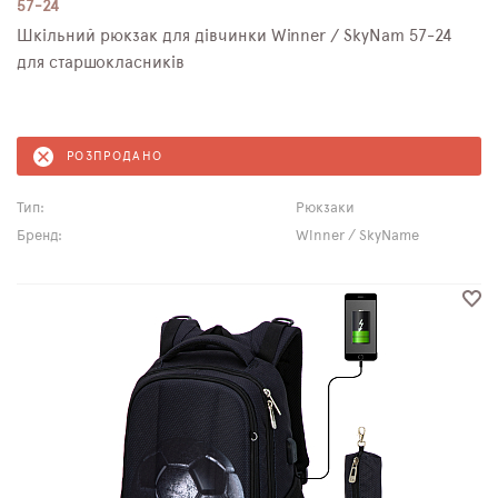
57-24
Шкільний рюкзак для дівчинки Winner / SkyNam 57-24
для старшокласників
РОЗПРОДАНО
Тип:
Рюкзаки
Бренд:
Winner / SkyName