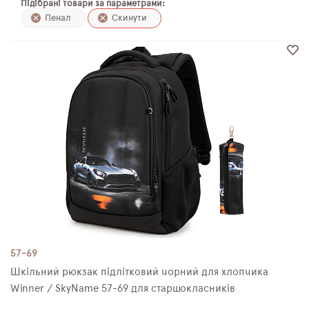
Підібрані товари за параметрами:
ПЛЯШКИ ДЛЯ ВОДИ
Пенал
Скинути
DELUNE
SCHOOL STANDARD
SKYNAME
РОЗПРОДАЖ
57-69
Шкільний рюкзак підлітковий чорний для хлопчика
Winner / SkyName 57-69 для старшокласників