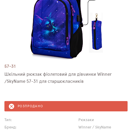
57-31
Шкільний рюкзак фіолетовий для дівчинки Winner
/SkyNamе 57-31 для старшокласників
РОЗПРОДАНО
Тип:
Рюкзаки
Бренд:
Winner / SkyName