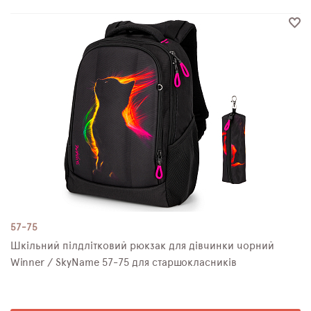
57-75
Шкільний пілдлітковий рюкзак для дівчинки чорний
Winner / SkyNamе 57-75 для старшокласників