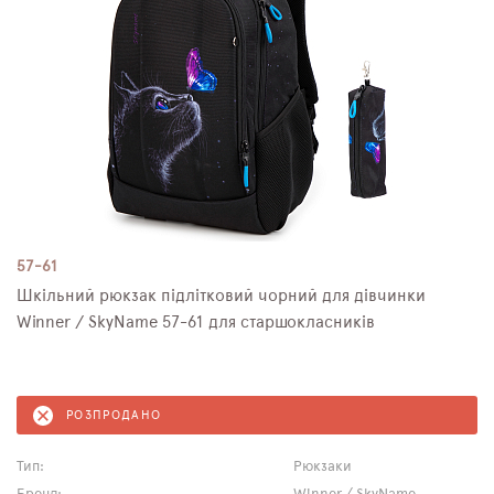
57-61
Шкільний рюкзак підлітковий чорний для дівчинки
Winner / SkyNamе 57-61 для старшокласників
РОЗПРОДАНО
Тип:
Рюкзаки