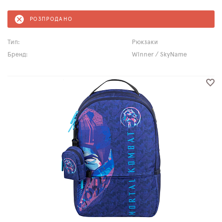
РОЗПРОДАНО
Тип:
Рюкзаки
Бренд:
Winner / SkyName