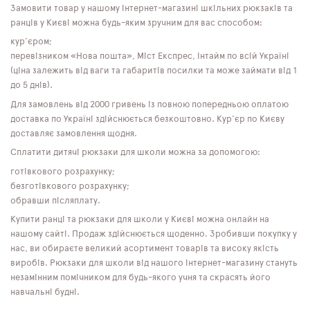
Замовити товар у нашому інтернет-магазині шкільних рюкзаків та
ранців у Києві можна будь-яким зручним для вас способом:
кур'єром;
перевізником «Нова пошта», Міст Експрес, Інтайм по всій Україні
(ціна залежить від ваги та габаритів посилки та може займати від 1
до 5 днів).
Для замовлень від 2000 гривень із повною попередньою оплатою
доставка по Україні здійснюється безкоштовно. Кур'єр по Києву
доставляє замовлення щодня.
Сплатити дитячі рюкзаки для школи можна за допомогою:
готівкового розрахунку;
безготівкового розрахунку;
обравши післяплату.
Купити ранці та рюкзаки для школи у Києві можна онлайн на
нашому сайті. Продаж здійснюється щоденно. Зробивши покупку у
нас, ви обираєте великий асортимент товарів та високу якість
виробів. Рюкзаки для школи від нашого інтернет-магазину стануть
незамінним помічником для будь-якого учня та скрасять його
навчальні будні.