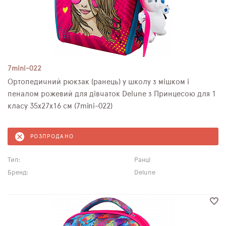
7mini-022
Ортопедичний рюкзак (ранець) у школу з мішком і
пеналом рожевий для дівчаток Delune з Принцесою для 1
класу 35х27х16 см (7mini-022)
РОЗПРОДАНО
Тип:
Ранці
Бренд:
Delune