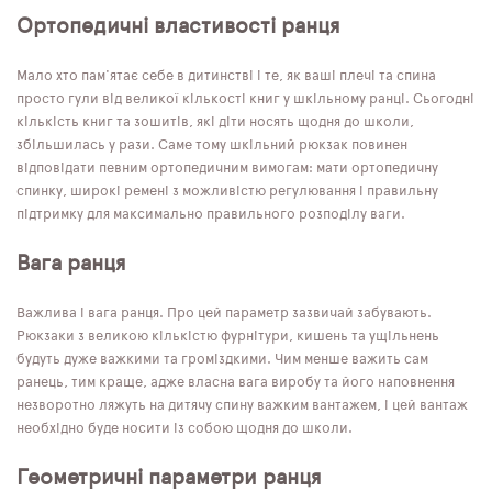
Ортопедичні властивості ранця
Мало хто пам'ятає себе в дитинстві і те, як ваші плечі та спина
просто гули від великої кількості книг у шкільному ранці. Сьогодні
кількість книг та зошитів, які діти носять щодня до школи,
збільшилась у рази. Саме тому шкільний рюкзак повинен
відповідати певним ортопедичним вимогам: мати ортопедичну
спинку, широкі ремені з можливістю регулювання і правильну
підтримку для максимально правильного розподілу ваги.
Вага ранця
Важлива і вага ранця. Про цей параметр зазвичай забувають.
Рюкзаки з великою кількістю фурнітури, кишень та ущільнень
будуть дуже важкими та громіздкими. Чим менше важить сам
ранець, тим краще, адже власна вага виробу та його наповнення
незворотно ляжуть на дитячу спину важким вантажем, і цей вантаж
необхідно буде носити із собою щодня до школи.
Геометричні параметри ранця