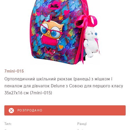
7mini-015
Ортопедичний шкільний рюкзак (ранець) з мішком і
пеналом для дівчаток Delune з Совою для першого класу
35х27х16 см (7mini-015)
РОЗПРОДАНО
Тип:
Ранці