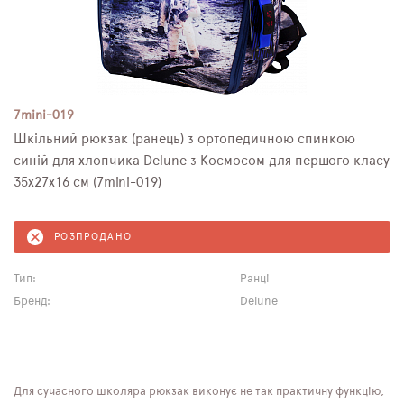
7mini-019
Шкільний рюкзак (ранець) з ортопедичною спинкою
синій для хлопчика Delune з Космосом для першого класу
35х27х16 см (7mini-019)
РОЗПРОДАНО
Тип:
Ранці
Бренд:
Delune
Для сучасного школяра рюкзак виконує не так практичну функцію,