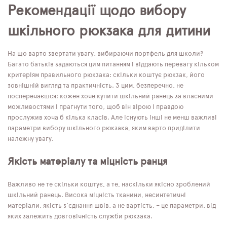
Рекомендації щодо вибору
шкільного рюкзака для дитини
На що варто звертати увагу, вибираючи портфель для школи?
Багато батьків задаються цим питанням і віддають перевагу кільком
критеріям правильного рюкзака: скільки коштує рюкзак, його
зовнішній вигляд та практичність. З цим, безперечно, не
посперечаєшся: кожен хоче купити шкільний ранець за власними
можливостями і прагнути того, щоб він вірою і правдою
прослужив хоча б кілька класів. Але існують інші не менш важливі
параметри вибору шкільного рюкзака, яким варто приділити
належну увагу.
Якість матеріалу та міцність ранця
Важливо не те скільки коштує, а те, наскільки якісно зроблений
шкільний ранець. Висока міцність тканини, несинтетичні
матеріали, якість з'єднання швів, а не вартість, – це параметри, від
яких залежить довговічність служби рюкзака.