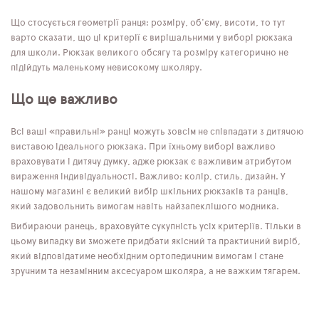
Що стосується геометрії ранця: розміру, об'єму, висоти, то тут
варто сказати, що ці критерії є вирішальними у виборі рюкзака
для школи. Рюкзак великого обсягу та розміру категорично не
підійдуть маленькому невисокому школяру.
Що ще важливо
Всі ваші «правильні» ранці можуть зовсім не співпадати з дитячою
виставою ідеального рюкзака. При їхньому виборі важливо
враховувати і дитячу думку, адже рюкзак є важливим атрибутом
вираження індивідуальності. Важливо: колір, стиль, дизайн. У
нашому магазині є великий вибір шкільних рюкзаків та ранців,
який задовольнить вимогам навіть найзапеклішого модника.
Вибираючи ранець, враховуйте сукупність усіх критеріїв. Тільки в
цьому випадку ви зможете придбати якісний та практичний виріб,
який відповідатиме необхідним ортопедичним вимогам і стане
зручним та незамінним аксесуаром школяра, а не важким тягарем.