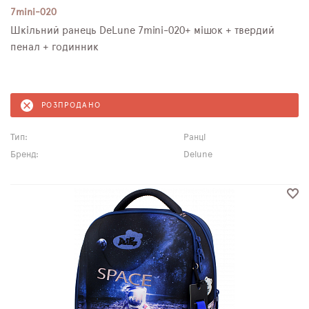
7mini-020
Шкільний ранець DeLune 7mini-020+ мішок + твердий
пенал + годинник
РОЗПРОДАНО
Тип:
Ранці
Бренд:
Delune