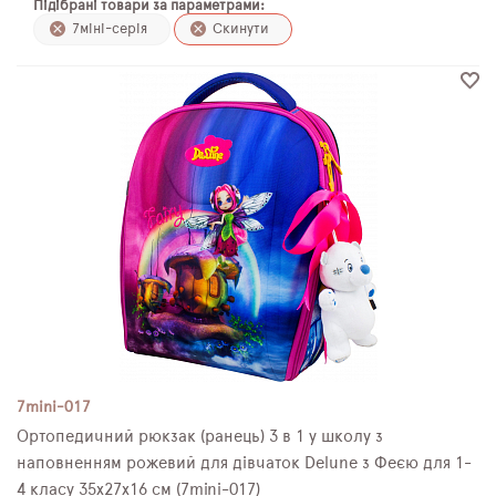
Підібрані товари за параметрами:
ПЛЯШКИ ДЛЯ ВОДИ
7міні-серія
Скинути
DELUNE
SCHOOL STANDARD
SKYNAME
РОЗПРОДАЖ
7mini-017
Ортопедичний рюкзак (ранець) 3 в 1 у школу з
наповненням рожевий для дівчаток Delune з Феєю для 1-
4 класу 35х27х16 см (7mini-017)