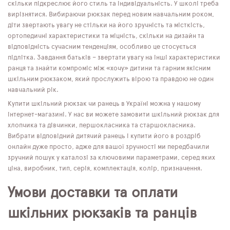
скільки підкреслює його стиль та індивідуальність. У школі треба
вирізнятися. Вибираючи рюкзак перед новим навчальним роком,
діти звертають увагу не стільки на його зручність та місткість,
ортопедичні характеристики та міцність, скільки на дизайн та
відповідність сучасним тенденціям, особливо це стосується
підлітка. Завдання батьків – звертати увагу на інші характеристики
ранця та знайти компроміс між «хочу» дитини та гарним якісним
шкільним рюкзаком, який прослужить вірою та правдою не один
навчальний рік.
Купити шкільний рюкзак чи ранець в Україні можна у нашому
інтернет-магазині. У нас ви можете замовити шкільний рюкзак для
хлопчика та дівчинки, першокласника та старшокласника.
Вибрати відповідний дитячий ранець і купити його в роздріб
онлайн дуже просто, адже для вашої зручності ми передбачили
зручний пошук у каталозі за ключовими параметрами, серед яких
ціна, виробник, тип, серія, комплектація, колір, призначення.
Умови доставки та оплати
шкільних рюкзаків та ранців