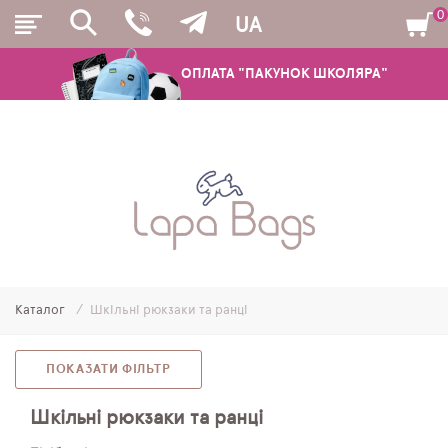
0
UA
ОПЛАТА "ПАКУНОК ШКОЛЯРА"
РЮКЗАКИ
ШКІЛЬНІ РЮКЗАКИ ТА РАНЦІ
ПІДЛІТКОВІ РЮКЗАКИ
Каталог
Шкільні рюкзаки та ранці
МОЛОДІЖНІ РЮКЗАКИ
ПЕНАЛИ
ПОКАЗАТИ ФІЛЬТР
МІШКИ ДЛЯ ВЗУТТЯ
Шкільні рюкзаки та ранці