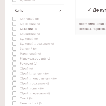
Футбол
(0)
✓ Де куп
Колір
Бордовий
(0)
Доставимо
Шкільні
Бірюзовий
(0)
Полтава, Чернігів
Бежевий
(1)
Блакитний
(0)
Бузковий
(0)
Бузковий з рожевим
(0)
Зелений
(0)
Малиновий
(0)
Різнокольоровий
(0)
Рожевий
(0)
Сірий
(0)
Сірий із зеленим
(0)
Сірий з помаранчевим
(0)
Сірий з рожевим
(0)
Сірий з синім
(0)
Сірий з червоним
(0)
Синій
(0)
Темно-сірий
(0)