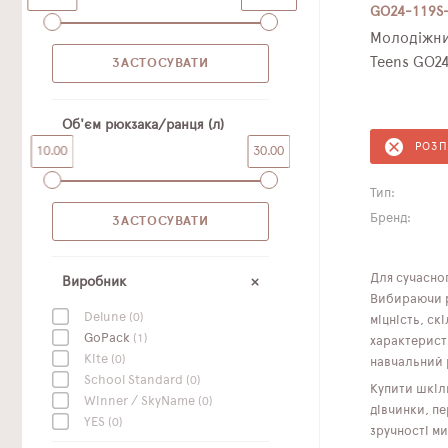
GO24-119S
Молодіжни
Teens GO2
Об'єм рюкзака/ранця (л)
РОЗ
10.00
30.00
Тип:
Бренд:
Для сучасног
Виробник
Вибираючи рю
Delune
(0)
міцність, ск
GoPack
(1)
характерист
Kite
(0)
навчальний 
School Standard
(0)
Купити шкіль
Winner / SkyName
(0)
дівчинки, п
YES
(0)
зручності ми