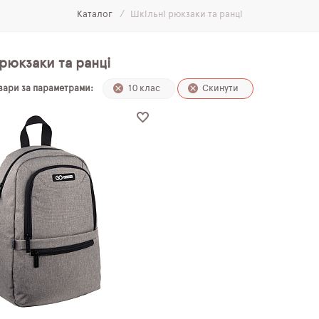
Каталог
Шкільні рюкзаки та ранці
рюкзаки та ранці
овари за параметрами:
10 клас
Скинути