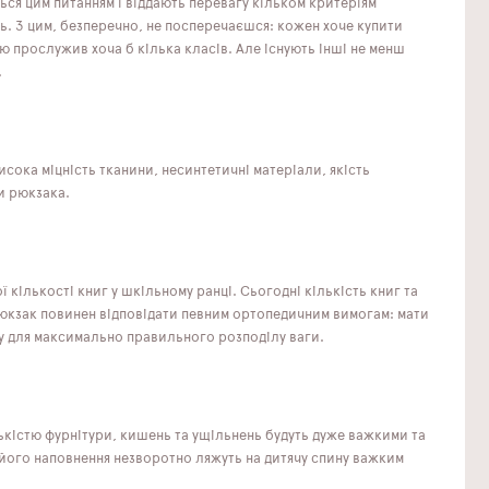
ся цим питанням і віддають перевагу кільком критеріям
ь. З цим, безперечно, не посперечаєшся: кожен хоче купити
ю прослужив хоча б кілька класів. Але існують інші не менш
.
сока міцність тканини, несинтетичні матеріали, якість
би рюкзака.
ої кількості книг у шкільному ранці. Сьогодні кількість книг та
рюкзак повинен відповідати певним ортопедичним вимогам: мати
у для максимально правильного розподілу ваги.
ькістю фурнітури, кишень та ущільнень будуть дуже важкими та
 його наповнення незворотно ляжуть на дитячу спину важким