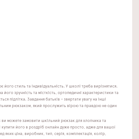
 його стиль та індивідуальність. У школі треба вирізнятися.
 його зручність та місткість, ортопедичні характеристики та
ться підлітка. Завдання батьків – звертати увагу на інші
ільним рюкзаком, який прослужить вірою та правдою не один
ас ви можете замовити шкільний рюкзак для хлопчика та
 купити його в роздріб онлайн дуже просто, адже для вашої
 яких ціна, виробник, тип, серія, комплектація, колір,