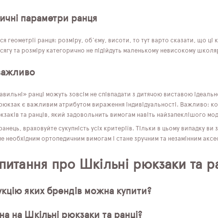
ичні параметри ранця
я геометрії ранця: розміру, об'єму, висоти, то тут варто сказати, що ц
сягу та розміру категорично не підійдуть маленькому невисокому школя
важливо
авильні» ранці можуть зовсім не співпадати з дитячою виставою ідеальн
 рюкзак є важливим атрибутом вираження індивідуальності. Важливо: кол
кзаків та ранців, який задовольнить вимогам навіть найзапеклішого мо
нець, враховуйте сукупність усіх критеріїв. Тільки в цьому випадку ви
ме необхідним ортопедичним вимогам і стане зручним та незамінним аксе
 питання про Шкільні рюкзаки та р
кцію яких брендів можна купити?
на на Шкільні рюкзаки та ранці?