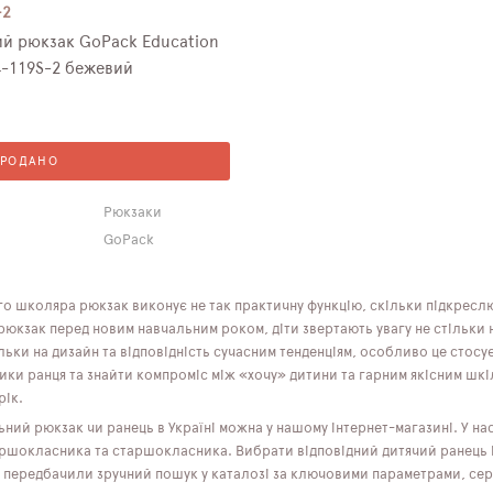
-2
й рюкзак GoPack Education
4-119S-2 бежевий
ПРОДАНО
Рюкзаки
GoPack
о школяра рюкзак виконує не так практичну функцію, скільки підкреслює
кзак перед новим навчальним роком, діти звертають увагу не стільки на
ільки на дизайн та відповідність сучасним тенденціям, особливо це стосує
ики ранця та знайти компроміс між «хочу» дитини та гарним якісним шк
рік.
ний рюкзак чи ранець в Україні можна у нашому інтернет-магазині. У н
ершокласника та старшокласника. Вибрати відповідний дитячий ранець і
 передбачили зручний пошук у каталозі за ключовими параметрами, серед