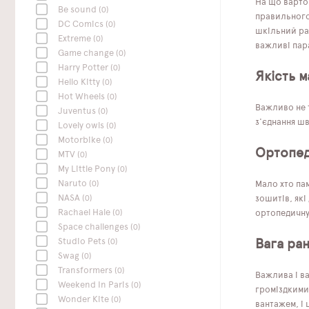
На що варто
Be sound
(0)
правильного
DC Сomics
(0)
шкільний ран
Extreme
(0)
важливі пар
Game change
(0)
Harry Potter
(0)
Якість м
Hello Kitty
(0)
Hot Wheels
(0)
Важливо не т
Juventus
(0)
з'єднання шв
Lovely owls
(0)
Motorbike
(0)
Ортопед
MTV
(0)
My Little Pony
(0)
Naruto
(0)
Мало хто пам
NASA
(0)
зошитів, як
Rachael Hale
(0)
ортопедичну
Space challenges
(0)
Studio Pets
(0)
Вага ра
Swag
(0)
Transformers
(0)
Важлива і в
Weekend In Paris
(0)
громіздкими
Wonder Kite
(0)
вантажем, і