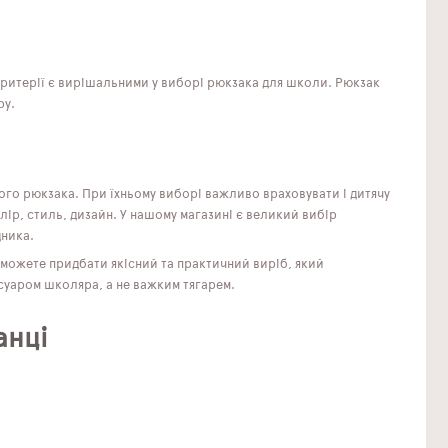
і критерії є вирішальними у виборі рюкзака для школи. Рюкзак
ру.
ого рюкзака. При їхньому виборі важливо враховувати і дитячу
ір, стиль, дизайн. У нашому магазині є великий вибір
дника.
 зможете придбати якісний та практичний виріб, який
суаром школяра, а не важким тягарем.
анці