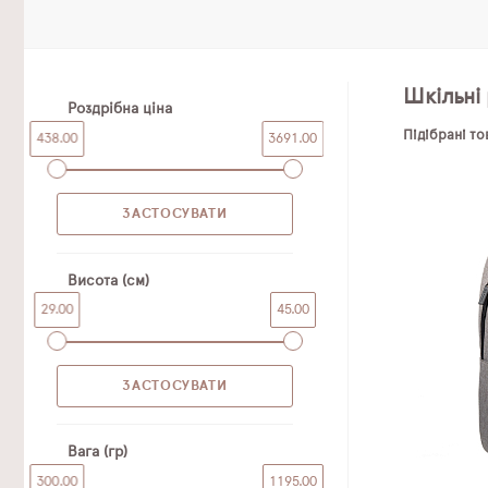
Шкільні 
Роздрібна ціна
Підібрані т
438.00
3691.00
Висота (см)
29.00
45.00
Вага (гр)
300.00
1195.00