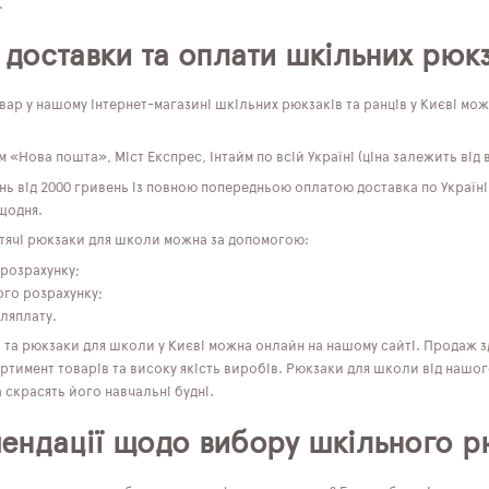
.
 доставки та оплати шкільних рюкз
ар у нашому інтернет-магазині шкільних рюкзаків та ранців у Києві мо
 «Нова пошта», Міст Експрес, Інтайм по всій Україні (ціна залежить від в
нь від 2000 гривень із повною попередньою оплатою доставка по Україні
щодня.
тячі рюкзаки для школи можна за допомогою:
 розрахунку;
ого розрахунку;
ляплату.
і та рюкзаки для школи у Києві можна онлайн на нашому сайті. Продаж 
тимент товарів та високу якість виробів. Рюкзаки для школи від нашог
а скрасять його навчальні будні.
ендації щодо вибору шкільного р