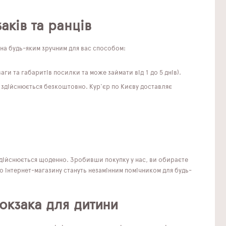
аків та ранців
жна будь-яким зручним для вас способом:
аги та габаритів посилки та може займати від 1 до 5 днів).
 здійснюється безкоштовно. Кур'єр по Києву доставляє
здійснюється щоденно. Зробивши покупку у нас, ви обираєте
о інтернет-магазину стануть незамінним помічником для будь-
юкзака для дитини