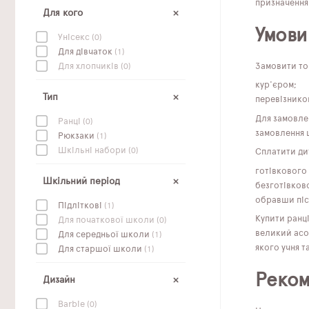
призначення
Для кого
Умови
Унісекс
(0)
Для дівчаток
(1)
Замовити тов
Для хлопчиків
(0)
кур'єром;
Тип
перевізником
Для замовле
Ранці
(0)
замовлення 
Рюкзаки
(1)
Шкільні набори
(0)
Сплатити ди
готівкового
Шкільний період
безготівков
обравши піс
Підліткові
(1)
Купити ранц
Для початкової школи
(0)
великий асор
Для середньої школи
(1)
якого учня т
Для старшої школи
(1)
Реком
Дизайн
Barbie
(0)