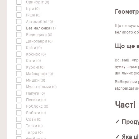
Єдиноріг
(0)
Ігри
(0)
Геометр
Інше
(0)
Автомобілі
(0)
Що стосуєтьс
Без малюнка
(1)
великого об
Ведмедики
(0)
Динозаври
(0)
Що ще 
Квіти
(0)
Космос
(0)
Всі ваші «пр
Коти
(0)
думку, адже
Куромі
(0)
шкільних рю
Майнкрафт
(0)
Мишки
(0)
Вибираючи ра
Мультфільми
(0)
відповідати
Папуги
(0)
Песики
(0)
Часті
Роблокс
(0)
Роботи
(0)
Сови
(0)
✓ Проду
Танки
(0)
Тигри
(0)
✓ Яка ці