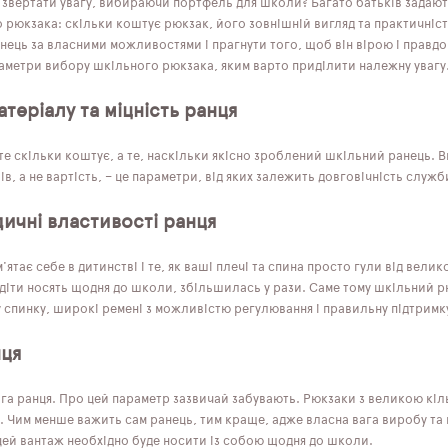
 звертати увагу, вибираючи портфель для школи? Багато батьків задають
 рюкзака: скільки коштує рюкзак, його зовнішній вигляд та практичніст
ець за власними можливостями і прагнути того, щоб він вірою і правдо
аметри вибору шкільного рюкзака, яким варто приділити належну увагу
атеріалу та міцність ранця
е скільки коштує, а те, наскільки якісно зроблений шкільний ранець. Ви
ів, а не вартість, – це параметри, від яких залежить довговічність служ
ичні властивості ранця
'ятає себе в дитинстві і те, як ваші плечі та спина просто гули від велик
і діти носять щодня до школи, збільшилась у рази. Саме тому шкільний 
 спинку, широкі ремені з можливістю регулювання і правильну підтримк
нця
ага ранця. Про цей параметр зазвичай забувають. Рюкзаки з великою кіл
. Чим менше важить сам ранець, тим краще, адже власна вага виробу та
 цей вантаж необхідно буде носити із собою щодня до школи.