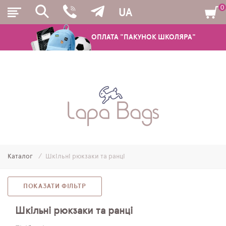
0
UA
ОПЛАТА "ПАКУНОК ШКОЛЯРА"
РЮКЗАКИ
ШКІЛЬНІ РЮКЗАКИ ТА РАНЦІ
ПІДЛІТКОВІ РЮКЗАКИ
Каталог
Шкільні рюкзаки та ранці
МОЛОДІЖНІ РЮКЗАКИ
ПЕНАЛИ
ПОКАЗАТИ ФІЛЬТР
МІШКИ ДЛЯ ВЗУТТЯ
Шкільні рюкзаки та ранці