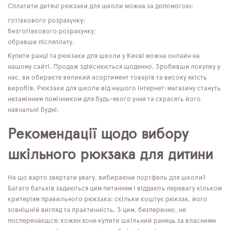
Сплатити дитячі рюкзаки для школи можна за допомогою:
готівкового розрахунку;
безготівкового розрахунку;
обравши післяплату.
Купити ранці та рюкзаки для школи у Києві можна онлайн на
нашому сайті. Продаж здійснюється щоденно. Зробивши покупку у
нас, ви обираєте великий асортимент товарів та високу якість
виробів. Рюкзаки для школи від нашого інтернет-магазину стануть
незамінним помічником для будь-якого учня та скрасять його
навчальні будні.
Рекомендації щодо вибору
шкільного рюкзака для дитини
На що варто звертати увагу, вибираючи портфель для школи?
Багато батьків задаються цим питанням і віддають перевагу кільком
критеріям правильного рюкзака: скільки коштує рюкзак, його
зовнішній вигляд та практичність. З цим, безперечно, не
посперечаєшся: кожен хоче купити шкільний ранець за власними