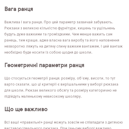
Вага ранця
Важлива і вага ранця. Про цей параметр зазвичай забувають.
Рюкзаки з великою кількістю фурнітури, кишень та ущільнень
будуть дуже важкими та громіздкими. Чим менше важить сам
ранець, тим краще, адже власна вага виробу та його наповнення
незворотно ляжуть на дитячу спину важким вантажем, і цей вантаж
необхідно буде носити із собою щодня до школи.
Геометричні параметри ранця
Що стосується геометрії ранця: розміру, об'єму, висоти, то тут
варто сказати, що ці критерії є вирішальними у виборі рюкзака
для школи. Рюкзак великого обсягу та розміру категорично не
підійдуть маленькому невисокому школяру.
Що ще важливо
Всі ваші «правильні» ранці можуть зовсім не співпадати з дитячою
виставою ідеального рюкзака. При їхньому виборі важливо