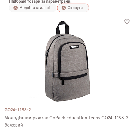
Підібрані товари за параметрами:
ПЛЯШКИ ДЛЯ ВОДИ
Модні та стильні
Скинути
DELUNE
SCHOOL STANDARD
SKYNAME
РОЗПРОДАЖ
GO24-119S-2
Молодіжний рюкзак GoPack Education Teens GO24-119S-2
бежевий