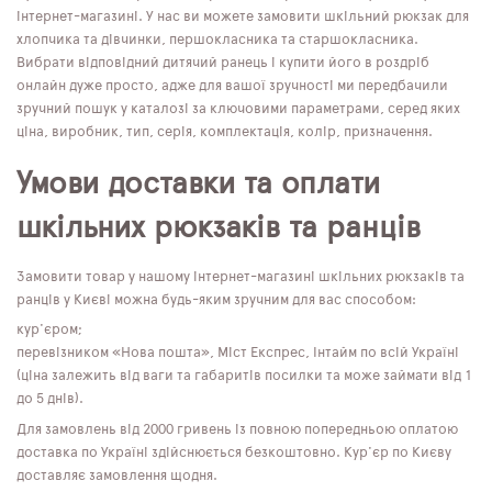
інтернет-магазині. У нас ви можете замовити шкільний рюкзак для
хлопчика та дівчинки, першокласника та старшокласника.
Вибрати відповідний дитячий ранець і купити його в роздріб
онлайн дуже просто, адже для вашої зручності ми передбачили
зручний пошук у каталозі за ключовими параметрами, серед яких
ціна, виробник, тип, серія, комплектація, колір, призначення.
Умови доставки та оплати
шкільних рюкзаків та ранців
Замовити товар у нашому інтернет-магазині шкільних рюкзаків та
ранців у Києві можна будь-яким зручним для вас способом:
кур'єром;
перевізником «Нова пошта», Міст Експрес, Інтайм по всій Україні
(ціна залежить від ваги та габаритів посилки та може займати від 1
до 5 днів).
Для замовлень від 2000 гривень із повною попередньою оплатою
доставка по Україні здійснюється безкоштовно. Кур'єр по Києву
доставляє замовлення щодня.