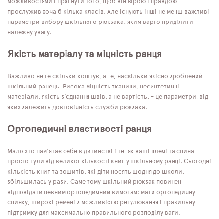
можливостями і прагнути того, щоб він вірою і правдою
прослужив хоча б кілька класів. Але існують інші не менш важливі
параметри вибору шкільного рюкзака, яким варто приділити
належну увагу.
Якість матеріалу та міцність ранця
Важливо не те скільки коштує, а те, наскільки якісно зроблений
шкільний ранець. Висока міцність тканини, несинтетичні
матеріали, якість з'єднання швів, а не вартість, – це параметри, від
яких залежить довговічність служби рюкзака.
Ортопедичні властивості ранця
Мало хто пам'ятає себе в дитинстві і те, як ваші плечі та спина
просто гули від великої кількості книг у шкільному ранці. Сьогодні
кількість книг та зошитів, які діти носять щодня до школи,
збільшилась у рази. Саме тому шкільний рюкзак повинен
відповідати певним ортопедичним вимогам: мати ортопедичну
спинку, широкі ремені з можливістю регулювання і правильну
підтримку для максимально правильного розподілу ваги.