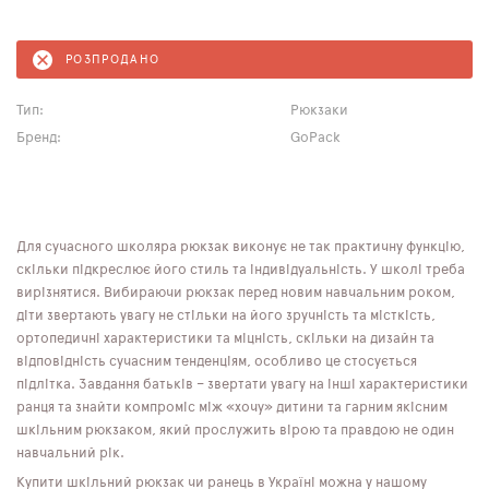
РОЗПРОДАНО
Тип:
Рюкзаки
Бренд:
GoPack
Для сучасного школяра рюкзак виконує не так практичну функцію,
скільки підкреслює його стиль та індивідуальність. У школі треба
вирізнятися. Вибираючи рюкзак перед новим навчальним роком,
діти звертають увагу не стільки на його зручність та місткість,
ортопедичні характеристики та міцність, скільки на дизайн та
відповідність сучасним тенденціям, особливо це стосується
підлітка. Завдання батьків – звертати увагу на інші характеристики
ранця та знайти компроміс між «хочу» дитини та гарним якісним
шкільним рюкзаком, який прослужить вірою та правдою не один
навчальний рік.
Купити шкільний рюкзак чи ранець в Україні можна у нашому