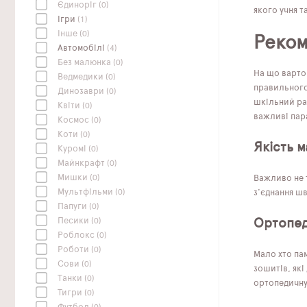
Єдиноріг
(0)
якого учня т
Ігри
(1)
Інше
(0)
Реком
Автомобілі
(4)
Без малюнка
(0)
На що варто
Ведмедики
(0)
правильного
Динозаври
(0)
шкільний ран
Квіти
(0)
важливі пар
Космос
(0)
Коти
(0)
Якість м
Куромі
(0)
Майнкрафт
(0)
Мишки
(0)
Важливо не т
Мультфільми
(0)
з'єднання шв
Папуги
(0)
Песики
(0)
Ортопед
Роблокс
(0)
Роботи
(0)
Мало хто пам
Сови
(0)
зошитів, як
Танки
(0)
ортопедичну
Тигри
(0)