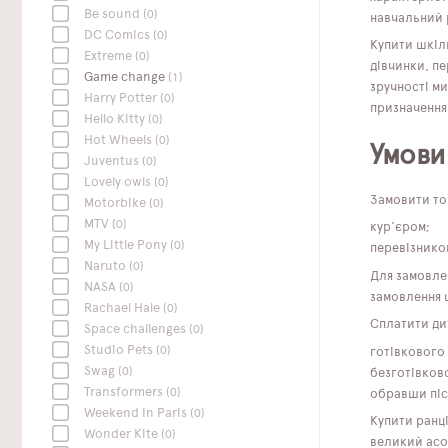
Be sound
(0)
навчальний 
DC Сomics
(0)
Купити шкіль
Extreme
(0)
дівчинки, п
Game change
(1)
зручності ми
Harry Potter
(0)
призначення
Hello Kitty
(0)
Hot Wheels
(0)
Умови
Juventus
(0)
Lovely owls
(0)
Замовити тов
Motorbike
(0)
MTV
(0)
кур'єром;
My Little Pony
(0)
перевізником
Naruto
(0)
Для замовле
NASA
(0)
замовлення 
Rachael Hale
(0)
Сплатити ди
Space challenges
(0)
Studio Pets
(0)
готівкового
Swag
(0)
безготівков
Transformers
(0)
обравши піс
Weekend In Paris
(0)
Купити ранц
Wonder Kite
(0)
великий асор