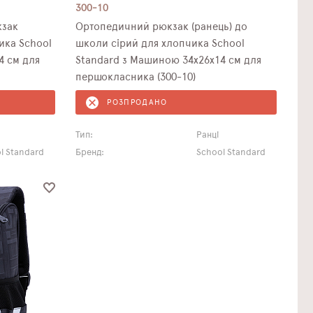
300-10
кзак
Ортопедичний рюкзак (ранець) до
ика School
школи сірий для хлопчика School
4 см для
Standard з Машиною 34х26х14 см для
першокласника (300-10)
РОЗПРОДАНО
Тип:
Ранці
l Standard
Бренд:
School Standard