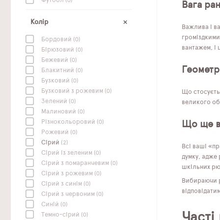
Футбол
(0)
Вага ра
Колір
Важлива і в
громіздкими
Бордовий
(0)
вантажем, і
Бірюзовий
(0)
Бежевий
(0)
Геометр
Блакитний
(0)
Бузковий
(0)
Бузковий з рожевим
(0)
Що стосуєтьс
Зелений
(0)
великого об
Малиновий
(0)
Різнокольоровий
(0)
Що ще 
Рожевий
(0)
Сірий
(2)
Всі ваші «пр
Сірий із зеленим
(0)
думку, адже
Сірий з помаранчевим
(0)
шкільних рю
Сірий з рожевим
(0)
Вибираючи ра
Сірий з синім
(0)
відповідати
Сірий з червоним
(0)
Синій
(0)
Часті
Темно-сірий
(0)