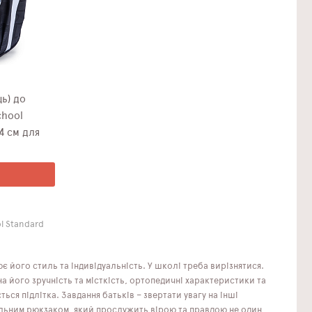
ь) до
chool
4 см для
l Standard
 його стиль та індивідуальність. У школі треба вирізнятися.
 його зручність та місткість, ортопедичні характеристики та
ться підлітка. Завдання батьків – звертати увагу на інші
ільним рюкзаком, який прослужить вірою та правдою не один