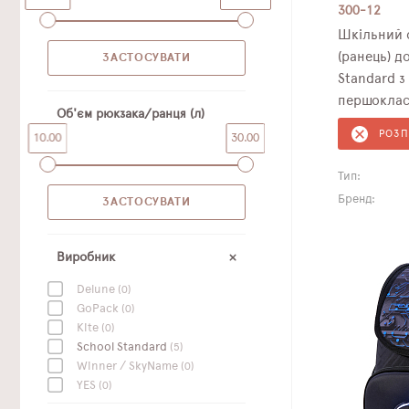
300-12
Шкільний 
(ранець) д
Standard з Джойс
першокласн
Об'єм рюкзака/ранця (л)
РОЗ
10.00
30.00
Тип:
Бренд:
Виробник
Delune
(0)
GoPack
(0)
Kite
(0)
School Standard
(5)
Winner / SkyName
(0)
YES
(0)