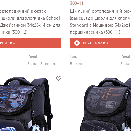
300-11
ортопедичний рюкзак
Шкільний ортопедичний рю
о школи для хлопчика School
(ранець) до школи для хлопч
тиком 34х26х14 см для
Standard з Машиною 34х26х1
ика (300-12)
першокласника (300-11)
ПРОДАНО
РОЗПРОДАНО
Ранці
Тип:
Ранці
School Standard
Бренд:
Schoo