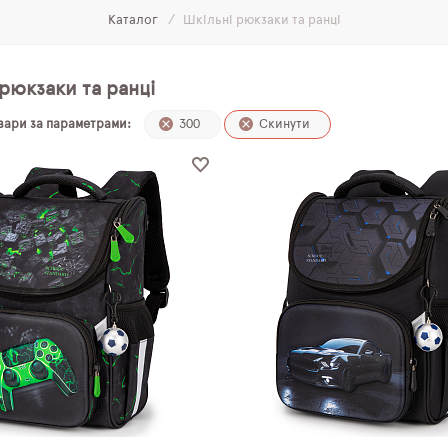
Каталог
Шкільні рюкзаки та ранці
рюкзаки та ранці
овари за параметрами:
300
Скинути