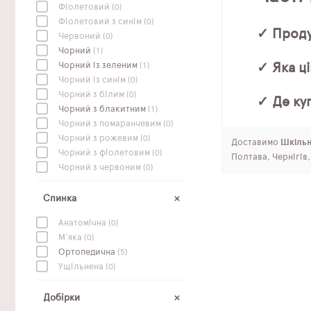
Фіолетовий
(0)
Фіолетовий з синім
(0)
✓ Проду
Червоний
(0)
Чорний
(1)
✓ Яка ці
Чорний із зеленим
(1)
Чорний із синім
(0)
Чорний з білим
(0)
✓ Де куп
Чорний з блакитним
(1)
Чорний з помаранчевим
(0)
Чорний з рожевим
(0)
Доставимо
Шкільні
Чорний з фіолетовим
(0)
Полтава, Чернігів
Чорний з червоним
(0)
Спинка
Анатомічна
(0)
М'яка
(0)
Ортопедична
(5)
Ущільнена
(0)
Добірки