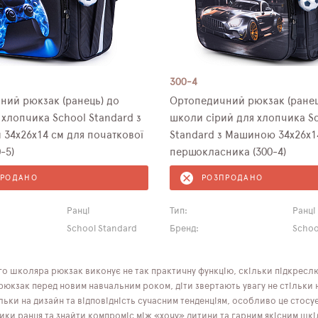
300-4
ний рюкзак (ранець) до
Ортопедичний рюкзак (ранец
хлопчика School Standard з
школи сірий для хлопчика S
34х26х14 см для початкової
Standard з Машиною 34х26х1
-5)
першокласника (300-4)
ПРОДАНО
РОЗПРОДАНО
Ранці
Тип:
Ранці
School Standard
Бренд:
Schoo
о школяра рюкзак виконує не так практичну функцію, скільки підкреслює
кзак перед новим навчальним роком, діти звертають увагу не стільки на
ільки на дизайн та відповідність сучасним тенденціям, особливо це стосує
ики ранця та знайти компроміс між «хочу» дитини та гарним якісним шк