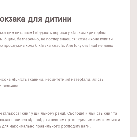
юкзака для дитини
ся цим питанням і віддають перевагу кільком критеріям
ь. З цим, безперечно, не посперечаєшся: кожен хоче купити
ю прослужив хоча б кілька класів. Але існують інші не менш
.
сока міцність тканини, несинтетичні матеріали, якість
би рюкзака.
ої кількості книг у шкільному ранці. Сьогодні кількість книг та
рюкзак повинен відповідати певним ортопедичним вимогам: мати
у для максимально правильного розподілу ваги.