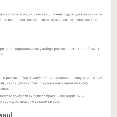
ькістю фурнітури, кишень та ущільнень будуть дуже важкими та
 його наповнення незворотно ляжуть на дитячу спину важким
і критерії є вирішальними у виборі рюкзака для школи. Рюкзак
ру.
ого рюкзака. При їхньому виборі важливо враховувати і дитячу
ір, стиль, дизайн. У нашому магазині є великий вибір
дника.
 зможете придбати якісний та практичний виріб, який
суаром школяра, а не важким тягарем.
анці