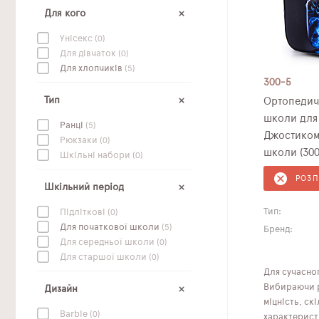
Для кого
Унісекс
(0)
Для дівчаток
(0)
Для хлопчиків
(5)
300-5
Тип
Ортопедич
школи для 
Ранці
(5)
Джостиком 
Рюкзаки
(0)
школи (300
Шкільні набори
(0)
РОЗ
Шкільний період
Тип:
Підліткові
(0)
Для початкової школи
(5)
Бренд:
Для середньої школи
(0)
Для старшої школи
(0)
Для сучасног
Вибираючи рю
Дизайн
міцність, ск
Barbie
(0)
характерист