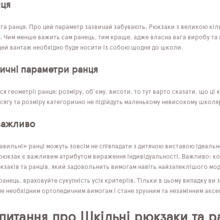
нця
ага ранця. Про цей параметр зазвичай забувають. Рюкзаки з великою кіл
. Чим менше важить сам ранець, тим краще, адже власна вага виробу та
 цей вантаж необхідно буде носити із собою щодня до школи.
ичні параметри ранця
я геометрії ранця: розміру, об'єму, висоти, то тут варто сказати, що ц
сягу та розміру категорично не підійдуть маленькому невисокому школя
важливо
авильні» ранці можуть зовсім не співпадати з дитячою виставою ідеальн
 рюкзак є важливим атрибутом вираження індивідуальності. Важливо: кол
кзаків та ранців, який задовольнить вимогам навіть найзапеклішого мо
нець, враховуйте сукупність усіх критеріїв. Тільки в цьому випадку ви
ме необхідним ортопедичним вимогам і стане зручним та незамінним аксе
 питання про Шкільні рюкзаки та р