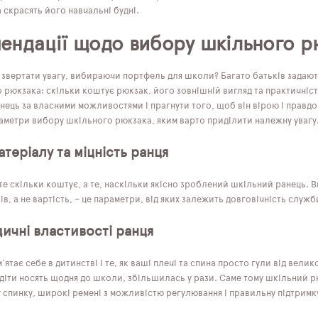
а скрасять його навчальні будні.
ендації щодо вибору шкільного р
 звертати увагу, вибираючи портфель для школи? Багато батьків задають
 рюкзака: скільки коштує рюкзак, його зовнішній вигляд та практичніст
ець за власними можливостями і прагнути того, щоб він вірою і правдо
аметри вибору шкільного рюкзака, яким варто приділити належну увагу
атеріалу та міцність ранця
е скільки коштує, а те, наскільки якісно зроблений шкільний ранець. Ви
ів, а не вартість, – це параметри, від яких залежить довговічність служ
ичні властивості ранця
'ятає себе в дитинстві і те, як ваші плечі та спина просто гули від велик
і діти носять щодня до школи, збільшилась у рази. Саме тому шкільний 
 спинку, широкі ремені з можливістю регулювання і правильну підтримк