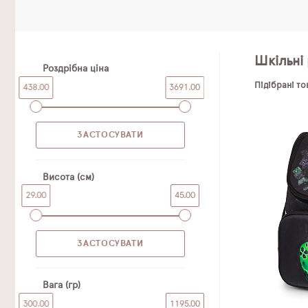
Шкільні 
Роздрібна ціна
Підібрані т
438.00
3691.00
Висота (см)
29.00
45.00
Вага (гр)
300.00
1195.00