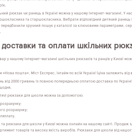
рік.
ний рюкзак чи ранець в Україні можна у нашому інтернет-магазині. У н
ершокласника та старшокласника. Вибрати відповідний дитячий ранець і
 передбачили зручний пошук у каталозі за ключовими параметрами, серед
.
 доставки та оплати шкільних рюкз
ар у нашому інтернет-магазині шкільних рюкзаків та ранців у Києві мо
 «Нова пошта», Міст Експрес, Інтайм по всій Україні (ціна залежить від в
нь від 2000 гривень із повною попередньою оплатою доставка по Україні
щодня.
тячі рюкзаки для школи можна за допомогою:
 розрахунку;
ого розрахунку;
ляплату.
і та рюкзаки для школи у Києві можна онлайн на нашому сайті. Продаж 
тимент товарів та високу якість виробів. Рюкзаки для школи від нашог