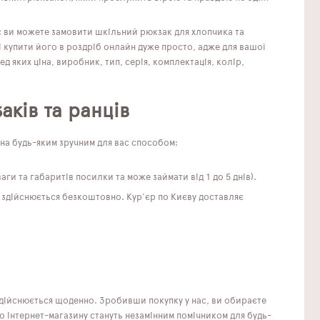
ас ви можете замовити шкільний рюкзак для хлопчика та
 купити його в роздріб онлайн дуже просто, адже для вашої
 яких ціна, виробник, тип, серія, комплектація, колір,
аків та ранців
жна будь-яким зручним для вас способом:
аги та габаритів посилки та може займати від 1 до 5 днів).
 здійснюється безкоштовно. Кур'єр по Києву доставляє
здійснюється щоденно. Зробивши покупку у нас, ви обираєте
о інтернет-магазину стануть незамінним помічником для будь-