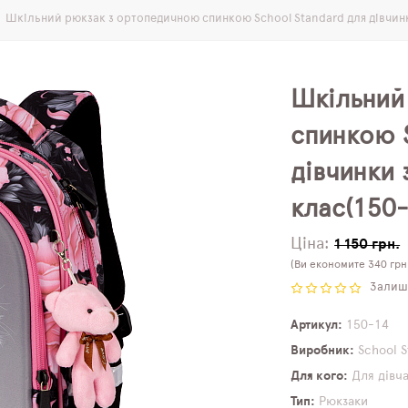
Шкільний рюкзак з ортопедичною спинкою School Standard для дівчинки
Шкільний
спинкою 
дівчинки 
клас(150-
Ціна:
1 150 грн.
(Ви економите 340 грн
Залиши
Артикул
150-14
Виробник
School 
Для кого
Для дівч
Тип
Рюкзаки