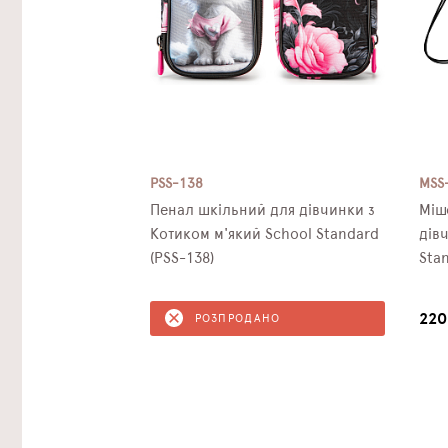
PSS-138
MSS
Пенал шкільний для дівчинки з
Міш
Котиком м'який School Standard
дів
(PSS-138)
Sta
220
РОЗПРОДАНО