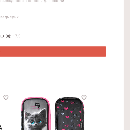
повсякденного носіння
для школи
 ведмедик
я (л)
17,5
О