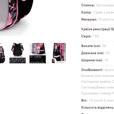
Спинка
Ортопеди
Колір
Сірий з рож
Матеріал
Поліесте
Країна реєстрації 
Серія
150
Висота (см)
38
Довжина (см)
30
Ширина (см)
18
Особливості
Анато
Кишеня для пляшк
Нагрудний ремінь
О
Світловідбивні еле
Ущільнена спинка
Вік
10 років
6 рокі
Кількість відділень