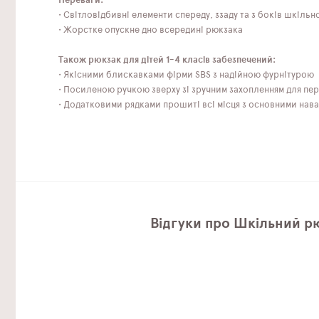
Переваги:
• Світловідбивні елементи спереду, ззаду та з боків шкіль
• Жорстке опускне дно всередині рюкзака
Також рюкзак для дітей 1-4 класів забезпечений:
• Якісними блискавками фірми SBS з надійною фурнітурою
• Посиленою ручкою зверху зі зручним захопленням для пер
• Додатковими рядками прошиті всі місця з основними нав
Відгуки про Шкільний р