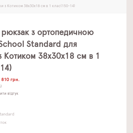
 з Котиком 38х30х18 см в 1 клас(150-14)
 рюкзак з ортопедичною
School Standard для
з Котиком 38х30х18 см в 1
14)
810 грн.
.)
ти відгук
Standard
аток