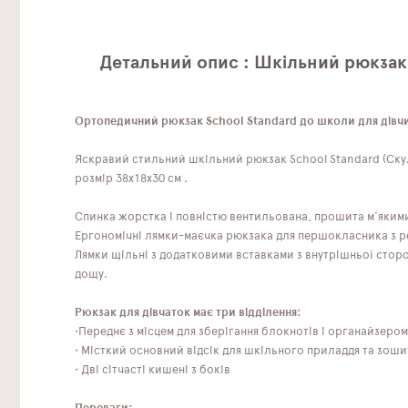
Детальний опис : Шкільний рюкзак 
Ортопедичний рюкзак School Standard до школи для дівчин
Яскравий стильний шкільний рюкзак School Standard (Скул
розмір 38х18х30 см .
Спинка жорстка і повністю вентильована, прошита м'яким
Ергономічні лямки-маєчка рюкзака для першокласника з р
Лямки щільні з додатковими вставками з внутрішньої стор
дощу.
Рюкзак для дівчаток має три відділення:
•Переднє з місцем для зберігання блокнотів і органайзером
• Місткий основний відсік для шкільного приладдя та зоши
• Дві сітчасті кишені з боків