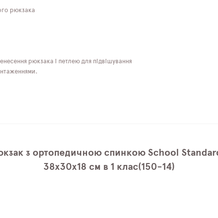
ного рюкзака
енесення рюкзака і петлею для підвішування
антаженнями.
юкзак з ортопедичною спинкою School Standard
38х30х18 см в 1 клас(150-14)