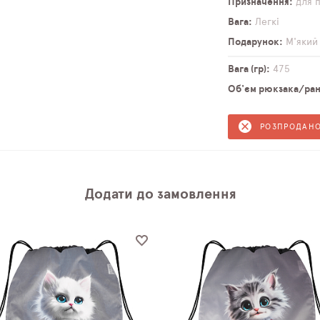
Призначення
для 
Вага
Легкі
Подарунок
М'який
Вага (гр)
475
Об'єм рюкзака/ранц
РОЗПРОДАН
Додати до замовлення