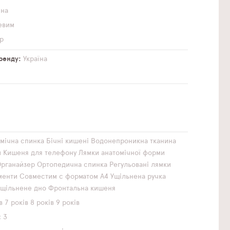
чна
евим
р
бренду
Україна
мічна спинка
Бічні кишені
Водонепроникна тканина
и
Кишеня для телефону
Лямки анатомічної форми
рганайзер
Ортопедична спинка
Регульовані лямки
менти
Совместим с форматом А4
Ущільнена ручка
Ущільнене дно
Фронтальна кишеня
в
7 років
8 років
9 років
3