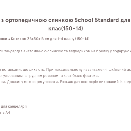
з ортопедичною спинкою School Standard для 
клас(150-14)
ки з Котиком 38х30х18 см для 1-4 класу (150-14)
Стандард) з анатомічною спинкою та ведмедиком на брелку у подарунок
и вставками, що дихають. При максимальному навантаженні шкільний ак
егульованим нагрудним ременем та застібкою фастекс.
они. Довжину можна регулювати. Рюкзак для школярів виконаний із водов
 для канцелярії
тів А4