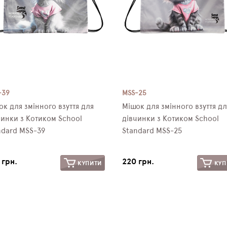
-39
MSS-25
ок для змінного взуття для
Мішок для змінного взуття дл
чинки з Котиком School
дівчинки з Котиком School
ndard MSS-39
Standard MSS-25
 грн.
220 грн.
КУПИТИ
КУП