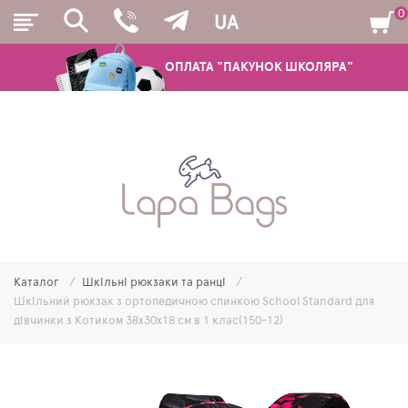
0
UA
ОПЛАТА "ПАКУНОК ШКОЛЯРА"
РЮКЗАКИ
ШКІЛЬНІ РЮКЗАКИ ТА РАНЦІ
ПІДЛІТКОВІ РЮКЗАКИ
Каталог
Шкільні рюкзаки та ранці
МОЛОДІЖНІ РЮКЗАКИ
Шкільний рюкзак з ортопедичною спинкою School Standard для
дівчинки з Котиком 38х30х18 см в 1 клас(150-12)
ПЕНАЛИ
МІШКИ ДЛЯ ВЗУТТЯ