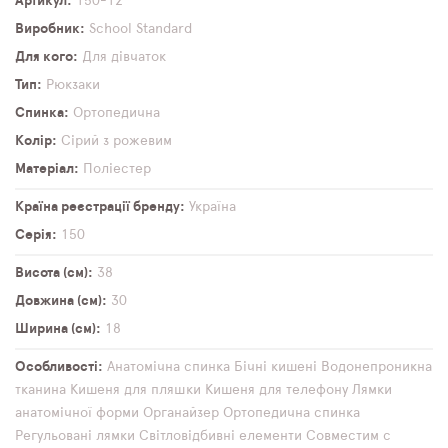
Артикул
150-12
Виробник
School Standard
Для кого
Для дівчаток
Тип
Рюкзаки
Спинка
Ортопедична
Колір
Сірий з рожевим
Матеріал
Поліестер
Країна реєстрації бренду
Україна
Серія
150
Висота (см)
38
Довжина (см)
30
Ширина (см)
18
Особливості
Анатомічна спинка
Бічні кишені
Водонепроникна
тканина
Кишеня для пляшки
Кишеня для телефону
Лямки
анатомічної форми
Органайзер
Ортопедична спинка
Регульовані лямки
Світловідбивні елементи
Совместим с