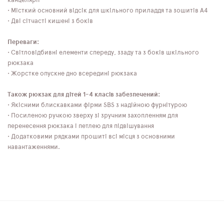
канцелярії
• Місткий основний відсік для шкільного приладдя та зошитів А4
• Дві сітчасті кишені з боків
Переваги:
• Світловідбивні елементи спереду, ззаду та з боків шкільного
рюкзака
• Жорстке опускне дно всередині рюкзака
Також рюкзак для дітей 1-4 класів забезпечений:
• Якісними блискавками фірми SBS з надійною фурнітурою
• Посиленою ручкою зверху зі зручним захопленням для
перенесення рюкзака і петлею для підвішування
• Додатковими рядками прошиті всі місця з основними
навантаженнями.