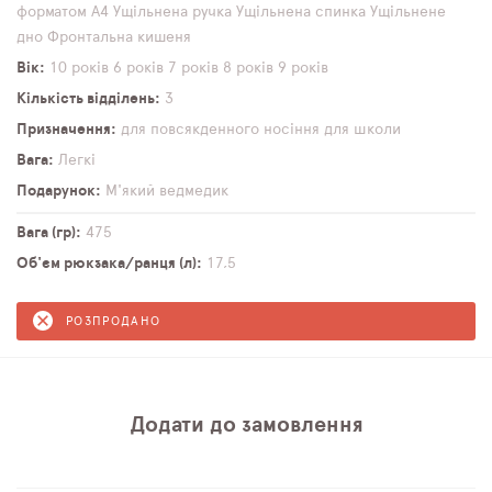
форматом А4
Ущільнена ручка
Ущільнена спинка
Ущільнене
дно
Фронтальна кишеня
Вік
10 років
6 років
7 років
8 років
9 років
Кількість відділень
3
Призначення
для повсякденного носіння
для школи
Вага
Легкі
Подарунок
М'який ведмедик
Вага (гр)
475
Об'єм рюкзака/ранця (л)
17,5
РОЗПРОДАНО
Додати до замовлення