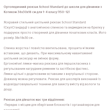
Ортопедичний рюкзак School Standard до школи для дівчинки з
Котиком 38х30х18 см для 1-4 класу (150-12)
Яскравий стильний шкільний рюкзак School Standard
(СкулСтандард) з анатомічною спинкою та ведмедиком на брелку у
подарунок просто створений для дівчинки початкових класів. Його
розмір 38х18х30 см .
Спинка жорстка і повністю вентильована, прошита м'якими
вставками, що дихають. При максимальному навантаженні
шкільний аксесуар не змінює форму.
Ергономічні лямки-маєчка рюкзака для першокласника з
регульованим нагрудним ременем та застібкою фастекс.
Лямки щільні з додатковими вставками з внутрішньої сторони.
Довжину можна регулювати. Рюкзак для школярів виконаний із
водовідштовхувальної тканини для захисту вмісту від вологи та
дощу.
Рюкзак для дівчаток має три відділення:
•Переднє з місцем для зберігання блокнотів і органайзером для