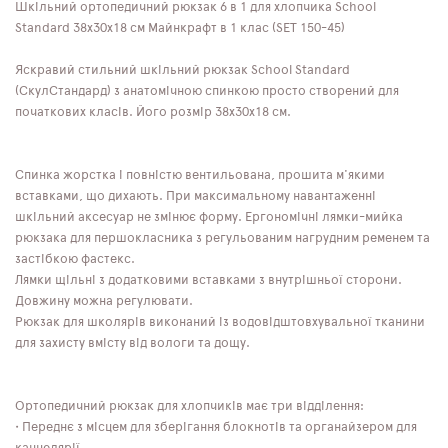
Шкільний ортопедичний рюкзак 6 в 1 для хлопчика School
Standard 38х30х18 см Майнкрафт в 1 клас (SET 150-45)
Яскравий стильний шкільний рюкзак School Standard
(СкулСтандард) з анатомічною спинкою просто створений для
початкових класів. Його розмір 38х30х18 см.
Спинка жорстка і повністю вентильована, прошита м'якими
вставками, що дихають. При максимальному навантаженні
шкільний аксесуар не змінює форму. Ергономічні лямки-мийка
рюкзака для першокласника з регульованим нагрудним ременем та
застібкою фастекс.
Лямки щільні з додатковими вставками з внутрішньої сторони.
Довжину можна регулювати.
Рюкзак для школярів виконаний із водовідштовхувальної тканини
для захисту вмісту від вологи та дощу.
Ортопедичний рюкзак для хлопчиків має три відділення:
• Переднє з місцем для зберігання блокнотів та органайзером для