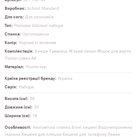
Виробник
School Standard
Для кого
Для хлопчиків
Тип
Рюкзаки
Шкільні набори
Спинка
Ортопедична
Колір
Чорний із зеленим
Комплектація
Бейдж
Гаманець
М'який пенал
Мішок для взуття
Папка-сумка А4
Матеріал
Поліестер
Країна реєстрації бренду
Україна
Серія
Набори
Висота (см)
38
Довжина (см)
30
Ширина (см)
18
Особливості
Анатомічна спинка
Бічні кишені
Водонепроникна
тканина
Кишеня для пляшки
Кишеня для телефону
Лямки