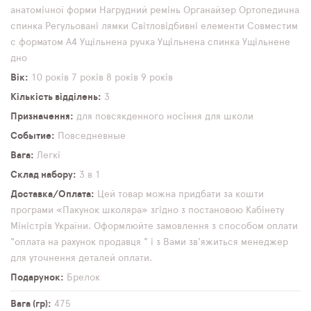
анатомічної форми
Нагрудний ремінь
Органайзер
Ортопедична
спинка
Регульовані лямки
Світловідбивні елементи
Совместим
с форматом А4
Ущільнена ручка
Ущільнена спинка
Ущільнене
дно
Вік
10 років
7 років
8 років
9 років
Кількість відділень
3
Призначення
для повсякденного носіння
для школи
Событие
Повседневные
Вага
Легкі
Склад набору
3 в 1
Доставка/Оплата
Цей товар можна придбати за кошти
програми «Пакунок школяра» згідно з постановою Кабінету
Міністрів України. Оформлюйте замовлення з способом оплати
"оплата на рахунок продавця " і з Вами зв'яжиться менеджер
для уточнення деталей оплати.
Подарунок
Брелок
Вага (гр)
475