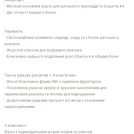
канцелярії
• Місткий основний відсік для шкільного приладдя та зошитів А4
• Дві сітчасті кишені з боків
Переваги:
• Світловідбивні елементи спереду, ззаду та з боків шкільного
рюкзака
• Жорстке опускне дно всередині рюкзака
• Блискавка заднього відділення розстібається в обидва боки
Також рюкзак для дітей 1-4 класів має:
• Якісні блискавки фірми SBS з надійною фурнітурою
• Посиленою ручкою зверху зі зручним захопленням для
перенесення рюкзака та петлею для підвішування
• Додатковими рядками прошиті всі місця з основними
навантаженнями
У комплекті:
Бірка з індивідуальним штрих-кодом та описом.