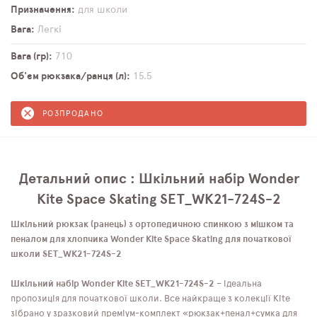
Призначення
для школи
Вага
Легкі
Вага (гр)
710
Об'єм рюкзака/ранця (л)
15,5
РОЗПРОДАНО
Детальний опис : Шкільний набір Wonder
Kite Space Skating SET_WK21-724S-2
Шкільний рюкзак (ранець) з ортопедичною спинкою з мішком та
пеналом для хлопчика Wonder Kite Space Skating для початкової
школи SET_WK21-724S-2
Шкільний набір Wonder Kite SET_WK21-724S-2
– ідеальна
пропозиція для початкової школи. Все найкраще з колекції Kite
зібрано у зразковий преміум-комплект «рюкзак+пенал+сумка для