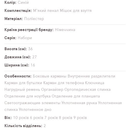
Колір
Синій
Комплектація
М'який пенал
Мішок для взуття
Матеріал
Поліестер
Країна реєстрації бренду
Німеччина
Серія
Набори
Висота (см)
36
Довжина (см)
27
Ширина (см)
16
Особенности
Боковые карманы
Внутренние разделители
Карман для бутылки
Карман для телефона
Ключница
Нагрудный ремень
Органайзер
Ортопедическая спинка
Отделение для ноутбука
Отделение для планшета
Светоотражающие элементы
Уплотненная ручка
Уплотненная
спинка
Уплотненное дно
Вік
10 років
6 років
7 років
8 років
9 років
Кількість відділень
2