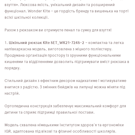
взуття». Люксова якість, унікальний дизайн та розширений
функціонал. Wonder Kite – це гордість бренду та вишенька на торті
всієї шкільної колекції.
Разом з рюкзаком ви отримуєте пенал та сумку для взуття!
1.
Шкільний рюкзак Kite SET_WK21-724S-2
– компактна та легка
напівкаркасна модель, виготовлена ​​з міцного поліестеру.
Продумана організація простору із зручними функціональними
кишенями та відділеннями дозволить підтримувати вміст рюкзака в
порядку.
Стильний дизайн з ефектним декором надихатиме і мотивуватиме
вчитися з радістю. 3 змінних бейджів на липучці можна міняти під
настрій.
Ортопедична конструкція забезпечує максимальний комфорт для
дитини та сприяє підтримці правильної постави.
Модель схвалена німецькими інститутом здоров'я та ергономіки
IGR, адаптована під вікові та фізичні особливості школярів.