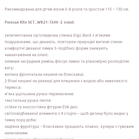
Рекомендована для дітей віком 6-8 років та зростом 115 – 130 см.
Рюкзак Kite SET_WK21-724S-2 зовні:
запатентована ортопедична спинка Ergo Back з м'якими
подушечками, що дихають, повторює природні вигини спини;
комфортні дихаючі лямки S-подібної форми знижують
навантаження на плечі;
знімний нагрудний ремінь фіксує лямки та рівномірно розподіляє
вагу;
велика фронтальна кишеня на блискавці;
2 бічні кишені на резинці для пляшечки з водою або невеликого
термоса;
м'яка ущільнена ручка-перенесення;
текстильна ручка-петля;
стійке та зносостійке фігурне EVA дно;
світловідбиваючі елементи з 4 сторін – щоб дитину було видно у
темну пору доби;
надійна фурнітура - блискавки працюють плавно, кулери з гумовим
напиленням;