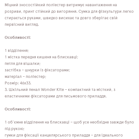
Міцний зносостійкий поліестер витримує навантаження на
розриви, принт стійкий до вигоряння. Сумка для фізкультури легко
стирається руками, швидко висихає та довго зберігає свій
первісний вигляд.
Особливості:
1 відділення;
1 містка передня кишеня на блискавці;
петля для вішалки;
застібка – шнурки із фіксаторами;
матеріал – поліестер;
Розмір: 46x33.
3. Шкільний пенал Wonder Kite – компактний та місткий, з
еластичними фіксаторами для письмового приладдя.
Особливості:
1 об'ємне відділення на блискавці – щоб усе необхідне завжди було
під рукою;
гумки для фіксації канцелярського приладдя – для ідеального