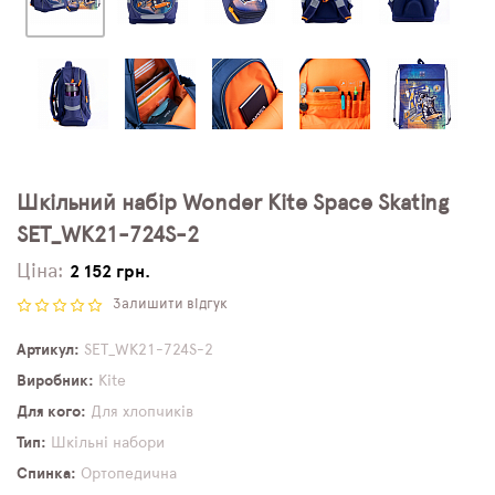
Шкільний набір Wonder Kite Space Skating
SET_WK21-724S-2
Ціна:
2 152 грн.
Залишити відгук
Артикул
SET_WK21-724S-2
Виробник
Kite
Для кого
Для хлопчиків
Тип
Шкільні набори
Спинка
Ортопедична