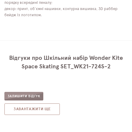
порядку всередині пеналу;
декор: принт, об'ємні нашивки, контурна вишивка, 3D раббер
бейдж із логотипом.
Відгуки про Шкільний набір Wonder Kite
Space Skating SET_WK21-724S-2
ЗАЛИШИТИ ВІДГУК
ЗАВАНТАЖИТИ ЩЕ