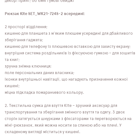
декор: принт; об'ємні гумові бейджі
Рюкзак Kite SET_WK21-724S-2 всередині:
2 просторі відділення;
кишеню для планшета з м'яким плюшем усередині для дбайливого
зберігання гаджета;
кишеню для телефону із плюшевою вставкою для захисту екрану;
внутрішня система роздільників із фіксуючою гумкою – для зошитів
та книг;
зручна знімна ключниця;
поле персональних даних власника;
іконки внутрішньої навігації, що нагадують призначення кожної
кишені;
міцна підкладка помаранчевого кольору.
2. Текстильна сумка для взуття Kite – зручний аксесуар для
транспортування та зберігання змінного взуття та одягу. З двох
сторін затягується шнурками з фіксаторами та перетворюється на
міні-рюкзачок, який можна носити за спиною або на плечі. У
складеному вигляді міститься у кишені.