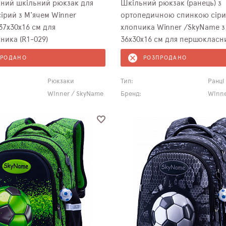
ний шкільний рюкзак для
Шкільний рюкзак (ранець) з
ірий з М'ячем Winner
ортопедичною спинкою сіри
37х30х16 см для
хлопчика Winner /SkyName з
ника (R1-029)
36х30х16 см для першокласни
ПРОДАНО
РОЗПРОДАНО
Рюкзаки
Тип:
Ранці
Winner / SkyName
Бренд:
Winne