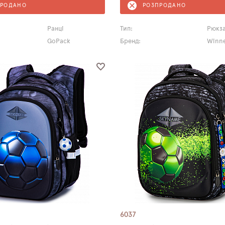
ПРОДАНО
РОЗПРОДАНО
Ранці
Тип:
Рюкз
GoPack
Бренд:
Winne
6037