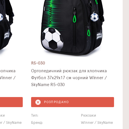
R5-030
лопчика
Ортопедичний рюкзак для хлопчика
inner /
Футбол 37х29х17 см чорний Winner /
SkyName R5-030
РОЗПРОДАНО
аки
Тип:
Рюкзаки
r / SkyName
Бренд:
Winner / SkyName