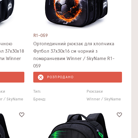
R1-059
ичною
Ортопедичний рюкзак для хлопчика
л 37х30х18
Футбол 37х30х16 см чорний з
ли Winner
помаранчевим Winner / SkyName R1-
059
РОЗПРОДАНО
аки
Тип:
Рюкзаки
r / SkyName
Бренд:
Winner / SkyName