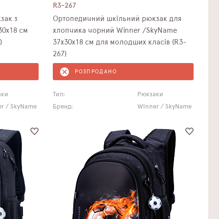
R3-267
зак з
Ортопедичний шкільний рюкзак для
30х18 см
хлопчика чорний Winner /SkyName
)
37х30х18 см для молодших класів (R3-
267)
РОЗПРОДАНО
аки
Тип:
Рюкзаки
r / SkyName
Бренд:
Winner / SkyName