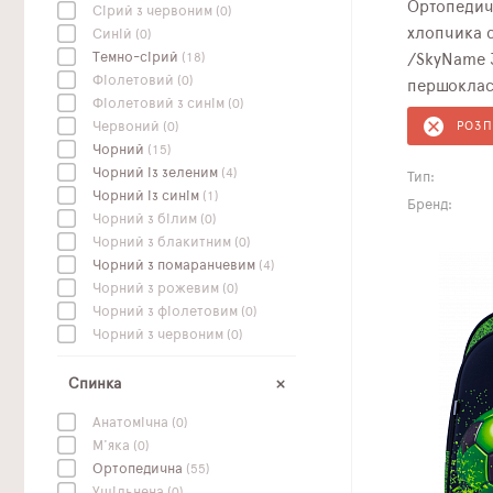
Ортопедич
Сірий з червоним
(0)
хлопчика с
Синій
(0)
Темно-сірий
(18)
/SkyName 
Фіолетовий
(0)
першоклас
Фіолетовий з синім
(0)
Червоний
(0)
РОЗ
Чорний
(15)
Чорний із зеленим
(4)
Тип:
Чорний із синім
(1)
Бренд:
Чорний з білим
(0)
Чорний з блакитним
(0)
Чорний з помаранчевим
(4)
Чорний з рожевим
(0)
Чорний з фіолетовим
(0)
Чорний з червоним
(0)
Спинка
Анатомічна
(0)
М'яка
(0)
Ортопедична
(55)
Ущільнена
(0)