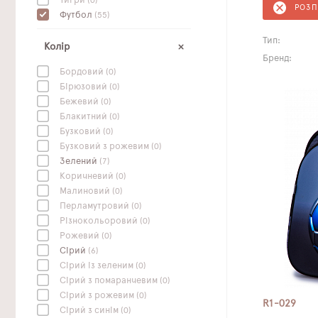
Тигри
(0)
РОЗ
Футбол
(55)
Тип:
Колір
Бренд:
Бордовий
(0)
Бірюзовий
(0)
Бежевий
(0)
Блакитний
(0)
Бузковий
(0)
Бузковий з рожевим
(0)
Зелений
(7)
Коричневий
(0)
Малиновий
(0)
Перламутровий
(0)
Різнокольоровий
(0)
Рожевий
(0)
Сірий
(6)
Сірий із зеленим
(0)
Сірий з помаранчевим
(0)
Сірий з рожевим
(0)
R1-029
Сірий з синім
(0)