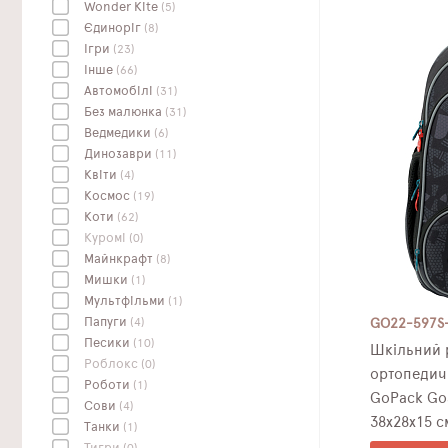
Wonder Kite
(5)
Єдиноріг
(8)
Ігри
(23)
Інше
(66)
Автомобілі
(31)
Без малюнка
(31)
Ведмедики
(6)
Динозаври
(11)
Квіти
(4)
Космос
(19)
Коти
(62)
Куромі
(0)
Майнкрафт
(8)
Мишки
(1)
Мультфільми
(1)
Папуги
(4)
GO22-597S
Песики
(10)
Шкільний р
Роблокс
(0)
ортопедич
Роботи
(1)
GoPack Go
Сови
(4)
38х28х15 с
Танки
(1)