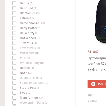
Barbie
(3)
Be sound
(2)
DC Сomics
(9)
Extreme
(4)
Game change
(28)
Harry Potter
(3)
Hello Kitty
(2)
Hot Wheels
(5)
Juventus
(4)
Lovely owls
(0)
R1-047
Motorbike
(0)
MTV
(0)
Ортопедич
My Little Pony
(0)
Футбол 37х
Naruto
(4)
SkyName R
NASA
(3)
Rachael Hale
(0)
Space challenges
(0)
РОЗ
Studio Pets
(5)
Swag
(2)
Тип:
Transformers
(3)
Бренд:
Weekend In Paris
(0)