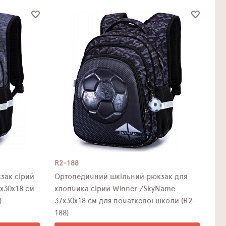
R2-188
зак сірий
Ортопедичний шкільний рюкзак для
х30х18 см
хлопчика сірий Winner /SkyName
)
37х30х18 см для початкової школи (R2-
188)