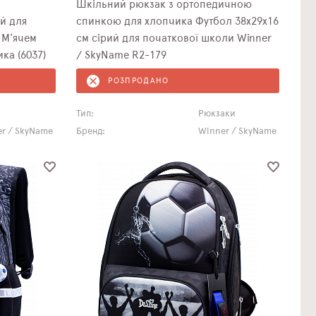
Шкільний рюкзак з ортопедичною
й для
спинкою для хлопчика Футбол 38х29х16
 М'ячем
см сірий для початкової школи Winner
ка (6037)
/ SkyName R2-179
РОЗПРОДАНО
Тип:
Рюкзаки
r / SkyName
Бренд:
Winner / SkyName