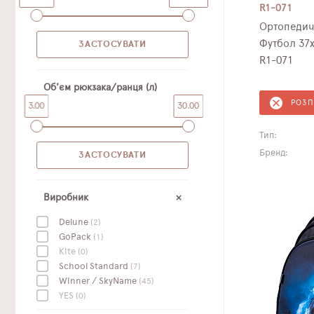
R1-071
Ортопедич
Футбол 37
R1-071
Об'єм рюкзака/ранця (л)
РОЗ
3.00
30.00
Тип:
Бренд:
Виробник
Delune
(2)
GoPack
(1)
Kite
(0)
School Standard
(7)
Winner / SkyName
(45)
YES
(0)