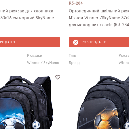
R3-284
ний рюкзак для хлопчика
Ортопедичний шкільний рюк
х30х16 см чорний SkyName
М'ячем Winner /SkyName 37х
для молодших класів (R3-284
ПРОДАНО
РОЗПРОДАНО
Рюкзаки
Тип:
Рюкз
Winner / SkyName
Бренд:
Winne