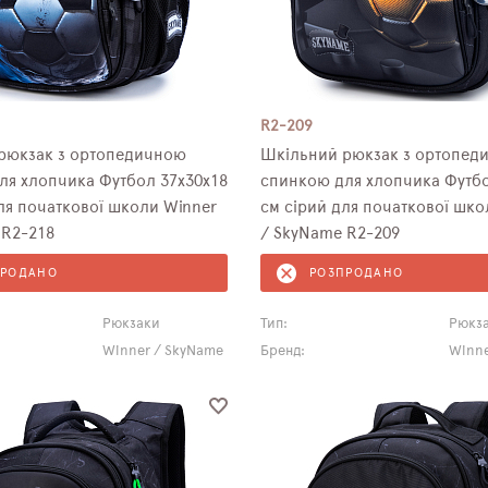
R2-209
рюкзак з ортопедичною
Шкільний рюкзак з ортопед
ля хлопчика Футбол 37х30х18
спинкою для хлопчика Футбо
ля початкової школи Winner
см сірий для початкової шко
 R2-218
/ SkyName R2-209
ПРОДАНО
РОЗПРОДАНО
Рюкзаки
Тип:
Рюкз
Winner / SkyName
Бренд:
Winne