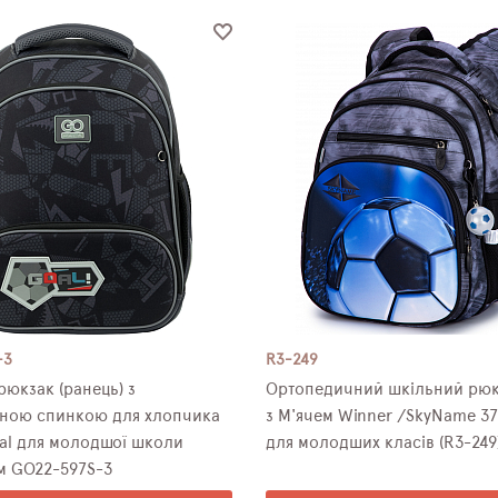
-3
R3-249
юкзак (ранець) з
Ортопедичний шкільний рюк
ною спинкою для хлопчика
з М'ячем Winner /SkyName 37
al для молодшої школи
для молодших класів (R3-249
м GO22-597S-3