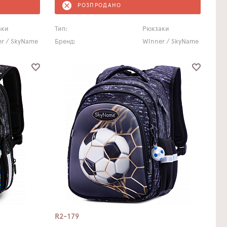
РОЗПРОДАНО
аки
Тип:
Рюкзаки
r / SkyName
Бренд:
Winner / SkyName
R2-179