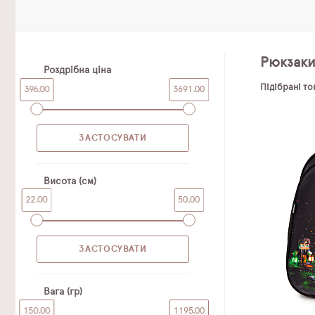
Рюкзак
Роздрібна ціна
Підібрані т
396.00
3691.00
Висота (см)
22.00
50.00
Вага (гр)
150.00
1195.00