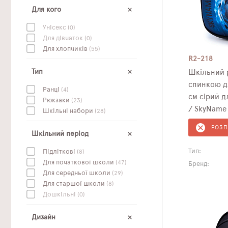
Для кого
Унісекс
(0)
Для дівчаток
(0)
Для хлопчиків
(55)
R2-218
Тип
Шкільний 
спинкою д
Ранці
(4)
см сірий д
Рюкзаки
(23)
/ SkyName
Шкільні набори
(28)
РОЗ
Шкільний період
Тип:
Підліткові
(8)
Для початкової школи
(47)
Бренд:
Для середньої школи
(29)
Для старшої школи
(8)
Дошкільні
(0)
Дизайн