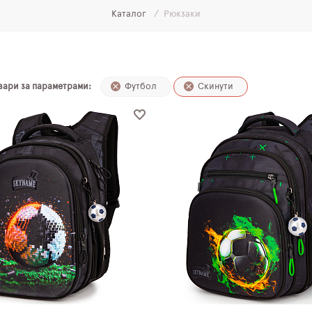
Каталог
Рюкзаки
и
овари за параметрами:
Футбол
Скинути