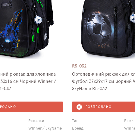
R5-032
ний рюкзак для хлопчика
Ортопедичний рюкзак для х
30х16 см Чорний Winner /
Футбол 37х29х17 см чорний W
1-047
SkyName R5-032
ПРОДАНО
РОЗПРОДАНО
Рюкзаки
Тип:
Рюкз
Winner / SkyName
Бренд:
Winne