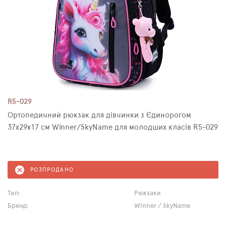
R5-029
Ортопедичний рюкзак для дівчинки з Єдинорогом
37х29х17 см Winner/SkyName для молодших класів R5-029
РОЗПРОДАНО
Тип:
Рюкзаки
Бренд:
Winner / SkyName