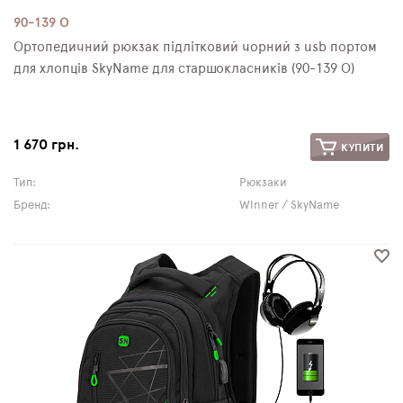
90-139 О
Ортопедичний рюкзак підлітковий чорний з usb портом
для хлопців SkyName для старшокласників (90-139 О)
1 670 грн.
КУПИТИ
Тип:
Рюкзаки
Бренд:
Winner / SkyName