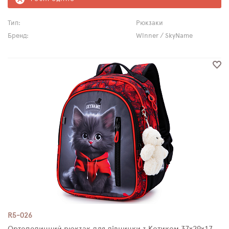
Тип:
Рюкзаки
Бренд:
Winner / SkyName
R5-026