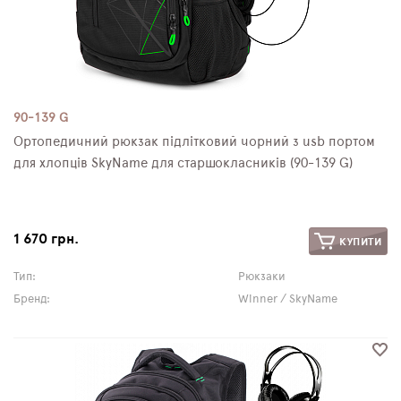
90-139 G
Ортопедичний рюкзак підлітковий чорний з usb портом
для хлопців SkyName для старшокласників (90-139 G)
1 670 грн.
КУПИТИ
Тип:
Рюкзаки
Бренд:
Winner / SkyName