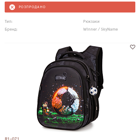
РОЗПРОДАНО
Тип:
Рюкзаки
Бренд:
Winner / SkyName
R1-071