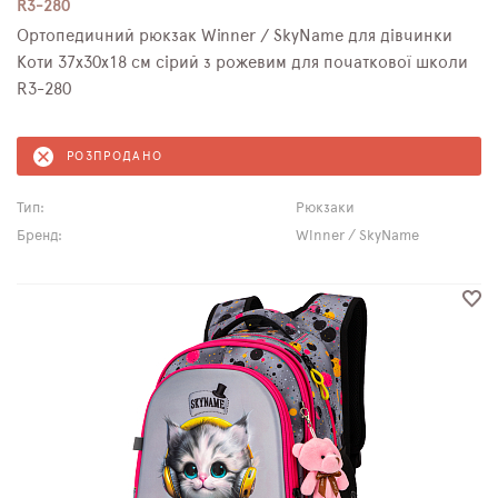
R3-280
Ортопедичний рюкзак Winner / SkyName для дівчинки
Коти 37х30х18 см сірий з рожевим для початкової школи
R3-280
РОЗПРОДАНО
Тип:
Рюкзаки
Бренд:
Winner / SkyName