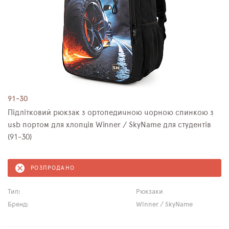
91-30
Підлітковий рюкзак з ортопедичною чорною спинкою з
usb портом для хлопців Winner / SkyName для студентів
(91-30)
РОЗПРОДАНО
Тип:
Рюкзаки
Бренд:
Winner / SkyName