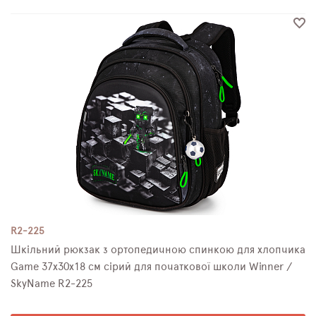
R2-225
Шкільний рюкзак з ортопедичною спинкою для хлопчика
Game 37х30х18 см сірий для початкової школи Winner /
SkyName R2-225