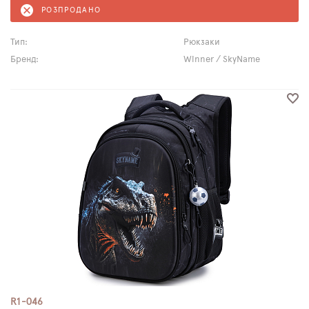
РОЗПРОДАНО
Тип:
Рюкзаки
Бренд:
Winner / SkyName
R1-046