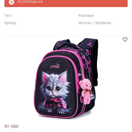
РОЗПРОДАНО
Тип:
Рюкзаки
Бренд:
Winner / SkyName
R1-050