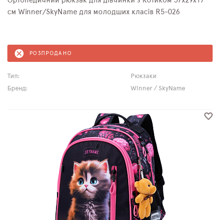
Ортопедичний рюкзак для дівчинки з Котиком 37х29х17
см Winner/SkyName для молодших класів R5-026
РОЗПРОДАНО
Тип:
Рюкзаки
Бренд:
Winner / SkyName