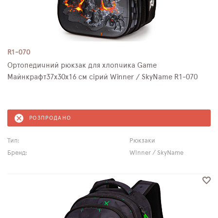
R1-070
Ортопедичний рюкзак для хлопчика Game
Майнкрафт37х30х16 см сірий Winner / SkyName R1-070
РОЗПРОДАНО
Тип:
Рюкзаки
Бренд:
Winner / SkyName