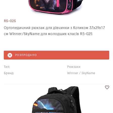
R5-025
Ортопедичний рюкзак для дівчинки з Котиком 37х29х17
см Winner/SkyName для молодших класів R5-025
РОЗПРОДАНО
Тип:
Рюкзаки
Бренд:
Winner / SkyName