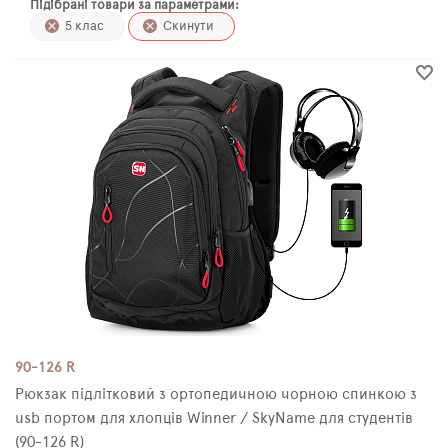
Підібрані товари за параметрами:
ПЛЯШКИ ДЛЯ ВОДИ
5 клас
Скинути
DELUNE
SCHOOL STANDARD
SKYNAME
РОЗПРОДАЖ
90-126 R
Рюкзак підлітковий з ортопедичною чорною спинкою з
usb портом для хлопців Winner / SkyName для студентів
(90-126 R)