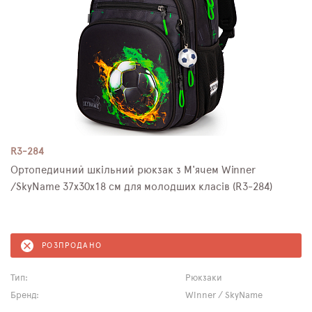
R3-284
Ортопедичний шкільний рюкзак з М'ячем Winner
/SkyName 37х30х18 см для молодших класів (R3-284)
РОЗПРОДАНО
Тип:
Рюкзаки
Бренд:
Winner / SkyName