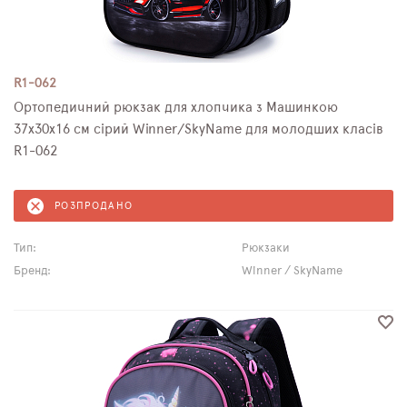
R1-062
Ортопедичний рюкзак для хлопчика з Машинкою
37х30х16 см сірий Winner/SkyName для молодших класів
R1-062
РОЗПРОДАНО
Тип:
Рюкзаки
Бренд:
Winner / SkyName