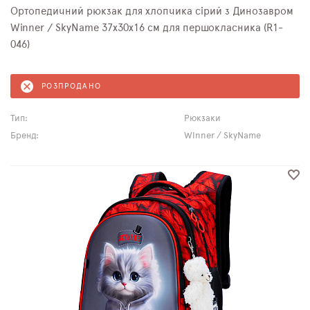
Ортопедичний рюкзак для хлопчика сірий з Динозавром
Winner / SkyName 37х30х16 см для першокласника (R1-
046)
РОЗПРОДАНО
Тип:
Рюкзаки
Бренд:
Winner / SkyName