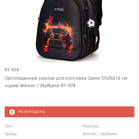
R1-074
Ортопедичний рюкзак для хлопчика Game 37х30х16 см
чорий Winner / SkyName R1-074
РОЗПРОДАНО
Тип:
Рюкзаки
Бренд:
Winner / SkyName