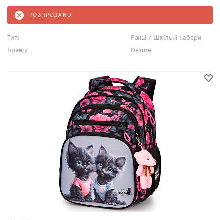
РОЗПРОДАНО
Тип:
Ранці / Шкільні набори
Бренд:
Delune