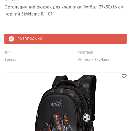
Ортопедичний рюкзак для хлопчика Футбол 37х30х16 см
чорний SkyName R1-071
РОЗПРОДАНО
Тип:
Рюкзаки
Бренд:
Winner / SkyName