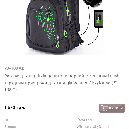
90-108 (G)
Рюкзак для підлітків до школи чорний із зеленим із usb
зарядним пристроєм для хлопців Winner / SkyName (90-
108 G)
1 670 грн.
КУПИТИ
Тип:
Рюкзаки
Бренд:
Winner / SkyName