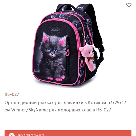
R5-027
Ортопедичний рюкзак для дівчинки з Котиком 37х29х17
см Winner/SkyName для молодших класів R5-027
РОЗПРОДАНО