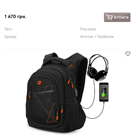
1 670 грн.
КУПИТИ
Тип:
Рюкзаки
Бренд:
Winner / SkyName