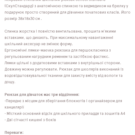
(СкулСтандард) з анатомічною спинкою та ведмедиком на брелку у
подарунок просто створений для дівчинки початкових класів. Його
розмір 38х18х30 см .
Спинка жорстка і повністю вентильована, прошита м'якими
вставками, що дихають. При максимальному навантаженні
шкільний аксесуар не змінює форму.
Ергономічні лямки-маєчка рюкзака для першокласника з
регульованим нагрудним ременем та застібкою фастекс.
Лямки щільні з додатковими вставками з внутрішньої сторони.
Довжину можна регулювати. Рюкзак для школярів виконаний із
водовідштовхувальної тканини для захисту вмісту від вологи та
дощу.
Рюкзак для дівчаток має три відділення:
•Переднє з місцем для зберігання блокнотів і органайзером для
канцелярії
• Місткий основний відсік для шкільного приладдя та зошитів А4
• Дві сітчасті кишені з боків
Переваги: