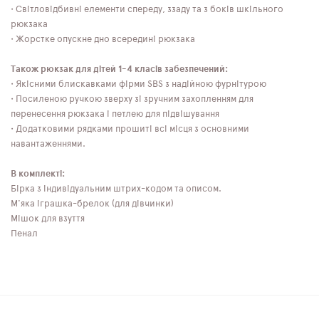
• Світловідбивні елементи спереду, ззаду та з боків шкільного
рюкзака
• Жорстке опускне дно всередині рюкзака
Також рюкзак для дітей 1-4 класів забезпечений:
• Якісними блискавками фірми SBS з надійною фурнітурою
• Посиленою ручкою зверху зі зручним захопленням для
перенесення рюкзака і петлею для підвішування
• Додатковими рядками прошиті всі місця з основними
навантаженнями.
В комплекті:
Бірка з індивідуальним штрих-кодом та описом.
М'яка іграшка-брелок (для дівчинки)
Мішок для взуття
Пенал