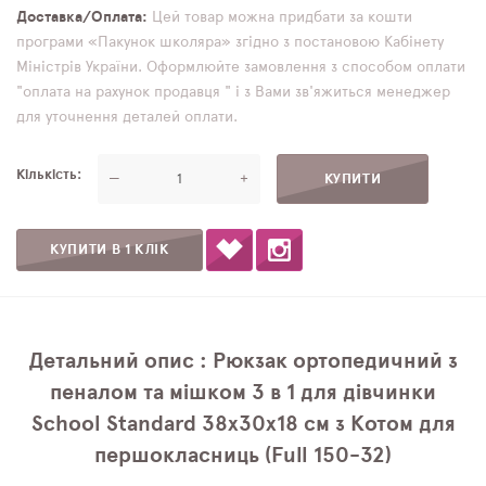
Доставка/Оплата
Цей товар можна придбати за кошти
програми «Пакунок школяра» згідно з постановою Кабінету
Міністрів України. Оформлюйте замовлення з способом оплати
"оплата на рахунок продавця " і з Вами зв'яжиться менеджер
для уточнення деталей оплати.
Кількість
—
+
КУПИТИ В 1 КЛІК
Детальний опис : Рюкзак ортопедичний з
пеналом та мішком 3 в 1 для дівчинки
School Standard 38х30х18 см з Котом для
першокласниць (Full 150-32)