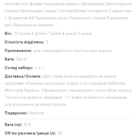
анатомічної форми
Нагрудний ремінь
Органайзер
Ортопедична
спинка
Регульовані лямки
Світловідбивні елементи
Совместим
с форматом А4
Ущільнена ручка
Ущільнена спинка
Ущільнене
дно
Фронтальна кишеня
Вік
10 років
6 років
7 років
8 років
9 років
Кількість відділень
3
Призначення
для повсякденного носіння
для школи
Вага
Легкі
Склад набору
3 в 1
Доставка/Оплата
Цей товар можна придбати за кошти
програми «Пакунок школяра» згідно з постановою Кабінету
Міністрів України. Оформлюйте замовлення з способом оплати
"оплата на рахунок продавця " і з Вами зв'яжиться менеджер
для уточнення деталей оплати.
Подарунок
Брелок
Вага (гр)
475
Об'єм рюкзака/ранця (л)
20