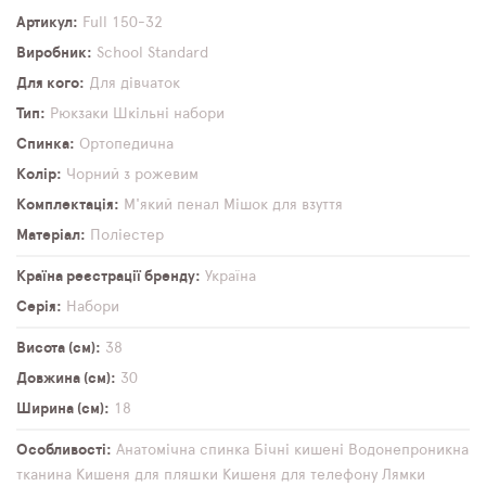
Артикул
Full 150-32
Виробник
School Standard
Для кого
Для дівчаток
Тип
Рюкзаки
Шкільні набори
Спинка
Ортопедична
Колір
Чорний з рожевим
Комплектація
М'який пенал
Мішок для взуття
Матеріал
Поліестер
Країна реєстрації бренду
Україна
Серія
Набори
Висота (см)
38
Довжина (см)
30
Ширина (см)
18
Особливості
Анатомічна спинка
Бічні кишені
Водонепроникна
тканина
Кишеня для пляшки
Кишеня для телефону
Лямки