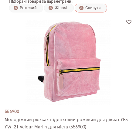
Підібрані товари за параметрами:
ПЛЯШКИ ДЛЯ ВОДИ
Рожевий
Жіночі
Скинути
DELUNE
SCHOOL STANDARD
SKYNAME
РОЗПРОДАЖ
556900
Молодіжний рюкзак підлітковий рожевий для дівчат YES
YW-21 Velour Marlin для міста (556900)