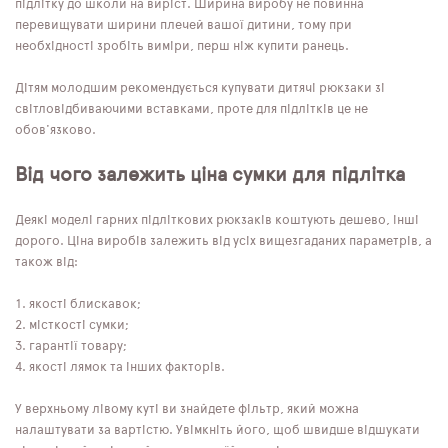
підлітку до школи на виріст. Ширина виробу не повинна
перевищувати ширини плечей вашої дитини, тому при
необхідності зробіть виміри, перш ніж купити ранець.
Дітям молодшим рекомендується купувати дитячі рюкзаки зі
світловідбиваючими вставками, проте для підлітків це не
обов'язково.
Від чого залежить ціна сумки для підлітка
Деякі моделі гарних підліткових рюкзаків коштують дешево, інші
дорого. Ціна виробів залежить від усіх вищезгаданих параметрів, а
також від:
якості блискавок;
місткості сумки;
гарантії товару;
якості лямок та інших факторів.
У верхньому лівому куті ви знайдете фільтр, який можна
налаштувати за вартістю. Увімкніть його, щоб швидше відшукати