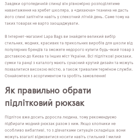
Завдяки ортопедичній спинці він рівномірно розподілятиме
навантаження на хребет школяра, а «дихаюча» тканина не дасть
його спині запітніти навіть у спекотний літній день. Саме тому на
таких товарах не варто заощаджувати.
В інтернет-магазині Lapa Bags ви знайдете великий вибір
стильних, модних, красивих та прикольних виробів для школи від
популярних брендів та зможете недорого купити будь-який товар з
доставкою до Києва та інших міст України. Всі підліткові рюкзаки,
сумки та ранці з каталогу мають сучасний крутий дизайн та можуть
похвалитися високою якістю, а також тривалим терміном служби.
Ознайомтеся з асортиментом та зробіть замовлення!
Як правильно обрати
підлітковий рюкзак
Підліток вже досить доросла людина, тому рекомендуємо
підбирати модний рюкзак разом з ним. Якщо хлопчики не
особливо вибагливі, то з дівчатками ситуація складніша: вони
можуть взагалі відмовитися носити навіть стильний і милий