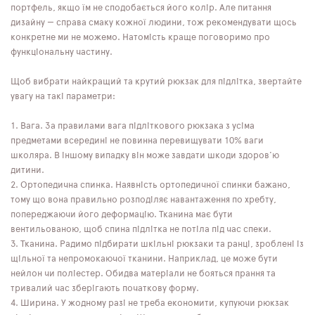
портфель, якщо їм не сподобається його колір. Але питання
дизайну — справа смаку кожної людини, тож рекомендувати щось
конкретне ми не можемо. Натомість краще поговоримо про
функціональну частину.
Щоб вибрати найкращий та крутий рюкзак для підлітка, звертайте
увагу на такі параметри:
Вага. За правилами вага підліткового рюкзака з усіма
предметами всередині не повинна перевищувати 10% ваги
школяра. В іншому випадку він може завдати шкоди здоров'ю
дитини.
Ортопедична спинка. Наявність ортопедичної спинки бажано,
тому що вона правильно розподіляє навантаження по хребту,
попереджаючи його деформацію. Тканина має бути
вентильованою, щоб спина підлітка не потіла під час спеки.
Тканина. Радимо підбирати шкільні рюкзаки та ранці, зроблені із
щільної та непромокаючої тканини. Наприклад, це може бути
нейлон чи поліестер. Обидва матеріали не бояться прання та
тривалий час зберігають початкову форму.
Ширина. У жодному разі не треба економити, купуючи рюкзак