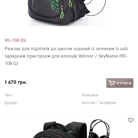
90-108 (G)
Рюкзак для підлітків до школи чорний із зеленим із usb
зарядним пристроєм для хлопців Winner / SkyName (90-
108 G)
1 670 грн.
КУПИТИ
Тип:
Рюкзаки
Бренд:
Winner / SkyName