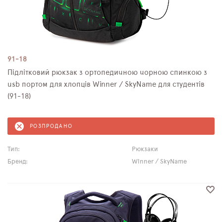
91-18
Підлітковий рюкзак з ортопедичною чорною спинкою з
usb портом для хлопців Winner / SkyName для студентів
(91-18)
РОЗПРОДАНО
Тип:
Рюкзаки
Бренд:
Winner / SkyName