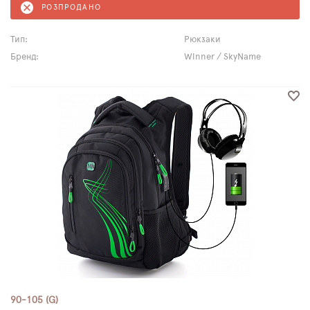
РОЗПРОДАНО
Тип:
Рюкзаки
Бренд:
Winner / SkyName
90-105 (G)