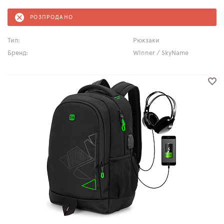
РОЗПРОДАНО
Тип:
Рюкзаки
Бренд:
Winner / SkyName