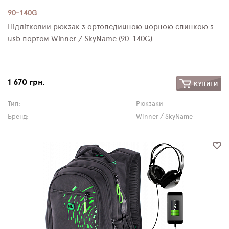
90-140G
Підлітковий рюкзак з ортопедичною чорною спинкою з
usb портом Winner / SkyName (90-140G)
1 670 грн.
КУПИТИ
Тип:
Рюкзаки
Бренд:
Winner / SkyName