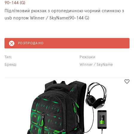
90-144 (G)
Підлітковий рюкзак з ортопедичною чорний спинкою з
usb портом Winner / SkyName(90-144 G)
РОЗПРОДАНО
Тип:
Рюкзаки
Бренд:
Winner / SkyName