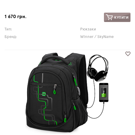
1 670 грн.
КУПИТИ
Тип:
Рюкзаки
Бренд:
Winner / SkyName