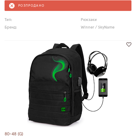
РОЗПРОДАНО
Тип:
Рюкзаки
Бренд:
Winner / SkyName
80-48 (G)