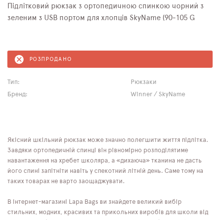
Підлітковий рюкзак з ортопедичною спинкою чорний з
зеленим з USB портом для хлопців SkyName (90-105 G
РОЗПРОДАНО
Тип:
Рюкзаки
Бренд:
Winner / SkyName
Якісний шкільний рюкзак може значно полегшити життя підлітка.
Завдяки ортопедичній спинці він рівномірно розподілятиме
навантаження на хребет школяра, а «дихаюча» тканина не дасть
його спині запітніти навіть у спекотний літній день. Саме тому на
таких товарах не варто заощаджувати.
В інтернет-магазині Lapa Bags ви знайдете великий вибір
стильних, модних, красивих та прикольних виробів для школи від