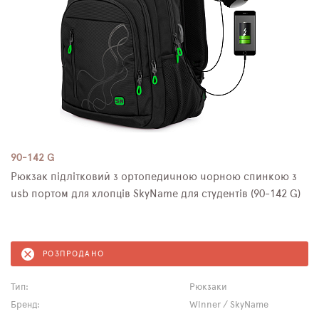
90-142 G
Рюкзак підлітковий з ортопедичною чорною спинкою з
usb портом для хлопців SkyName для студентів (90-142 G)
РОЗПРОДАНО
Тип:
Рюкзаки
Бренд:
Winner / SkyName