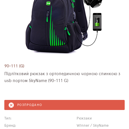
90-111 (G)
Підлітковий рюкзак з ортопедичною чорною спинкою з
usb портом SkyName (90-111 G)
РОЗПРОДАНО
Тип:
Рюкзаки
Бренд:
Winner / SkyName