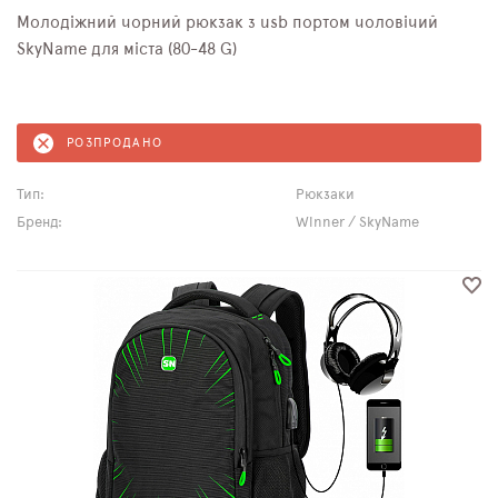
Молодіжний чорний рюкзак з usb портом чоловічий
SkyName для міста (80-48 G)
РОЗПРОДАНО
Тип:
Рюкзаки
Бренд:
Winner / SkyName