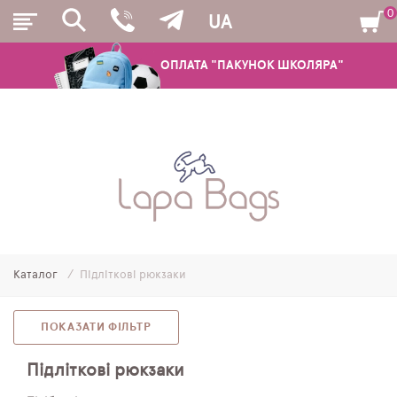
0
UA
ОПЛАТА "ПАКУНОК ШКОЛЯРА"
РЮКЗАКИ
ШКІЛЬНІ РЮКЗАКИ ТА РАНЦІ
ПІДЛІТКОВІ РЮКЗАКИ
Каталог
Підліткові рюкзаки
МОЛОДІЖНІ РЮКЗАКИ
ПЕНАЛИ
ПОКАЗАТИ ФІЛЬТР
МІШКИ ДЛЯ ВЗУТТЯ
Підліткові рюкзаки