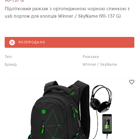
90-137 G
Підлітковий рюкзак з ортопедичною чорною спинкою з
usb портом для хлопців Winner / SkyName (90-137 G)
РОЗПРОДАНО
Тип:
Рюкзаки
Бренд:
Winner / SkyName