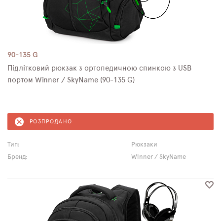
90-135 G
Підлітковий рюкзак з ортопедичною спинкою з USB
портом Winner / SkyName (90-135 G)
РОЗПРОДАНО
Тип:
Рюкзаки
Бренд:
Winner / SkyName