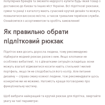
популярних брендів та зможете недорого купити будь-який товар з
доставкою до Києва та інших міст України. Всі підліткові рюкзаки,
сумки та ранці з каталогу мають сучасний крутий дизайн та можуть
похвалитися високою якістю, а також тривалим терміном служби.
Ознайомтеся з асортиментом та зробіть замовлення!
Як правильно обрати
підлітковий рюкзак
Підліток вже досить доросла людина, тому рекомендуємо
підбирати модний рюкзак разом з ним. Якщо хлопчики не
особливо вибагливі, то з дівчатками ситуація складніша: вони
можуть взагалі відмовитися носити навіть стильний і милий
портфель, якщо їм не сподобається його колір. Але питання
дизайну — справа смаку кожної людини, тож рекомендувати щось
конкретне ми не можемо. Натомість краще поговоримо про
функціональну частину.
Щоб вибрати найкращий та крутий рюкзак для підлітка, звертайте
увагу на такі параметри: