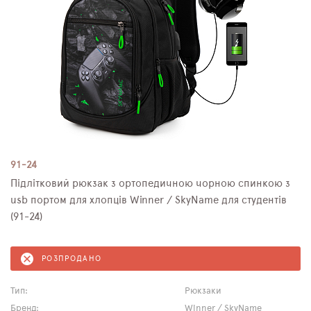
91-24
Підлітковий рюкзак з ортопедичною чорною спинкою з
usb портом для хлопців Winner / SkyName для студентів
(91-24)
РОЗПРОДАНО
Тип:
Рюкзаки
Бренд:
Winner / SkyName