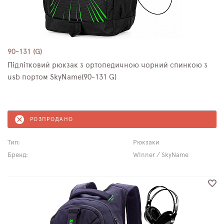
90-131 (G)
Підлітковий рюкзак з ортопедичною чорний спинкою з
usb портом SkyName(90-131 G)
РОЗПРОДАНО
Тип:
Рюкзаки
Бренд:
Winner / SkyName