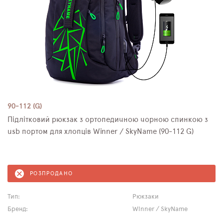
90-112 (G)
Підлітковий рюкзак з ортопедичною чорною спинкою з
usb портом для хлопців Winner / SkyName (90-112 G)
РОЗПРОДАНО
Тип:
Рюкзаки
Бренд:
Winner / SkyName