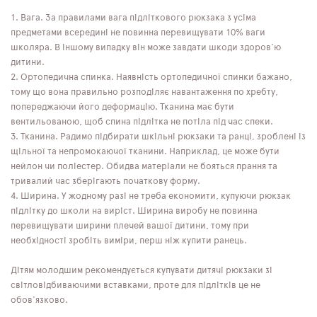
Вага. За правилами вага підліткового рюкзака з усіма
предметами всередині не повинна перевищувати 10% ваги
школяра. В іншому випадку він може завдати шкоди здоров'ю
дитини.
Ортопедична спинка. Наявність ортопедичної спинки бажано,
тому що вона правильно розподіляє навантаження по хребту,
попереджаючи його деформацію. Тканина має бути
вентильованою, щоб спина підлітка не потіла під час спеки.
Тканина. Радимо підбирати шкільні рюкзаки та ранці, зроблені із
щільної та непромокаючої тканини. Наприклад, це може бути
нейлон чи поліестер. Обидва матеріали не бояться прання та
тривалий час зберігають початкову форму.
Ширина. У жодному разі не треба економити, купуючи рюкзак
підлітку до школи на виріст. Ширина виробу не повинна
перевищувати ширини плечей вашої дитини, тому при
необхідності зробіть виміри, перш ніж купити ранець.
Дітям молодшим рекомендується купувати дитячі рюкзаки зі
світловідбиваючими вставками, проте для підлітків це не
обов'язково.