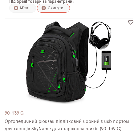
Підібрані товари за параметрами:
ПЛЯШКИ ДЛЯ ВОДИ
М'які
Скинути
DELUNE
SCHOOL STANDARD
SKYNAME
РОЗПРОДАЖ
90-139 G
Ортопедичний рюкзак підлітковий чорний з usb портом
для хлопців SkyName для старшокласників (90-139 G)