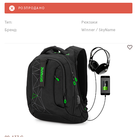
РОЗПРОДАНО
Тип:
Рюкзаки
Бренд:
Winner / SkyName