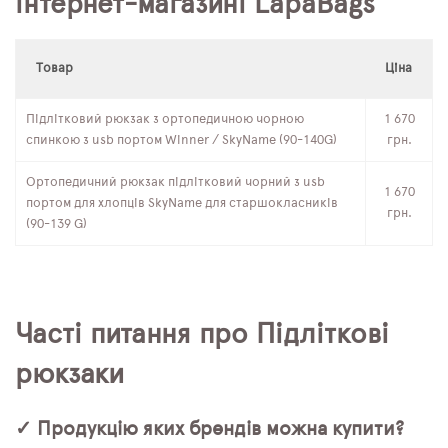
інтернет-магазині LapaBags
Товар
Ціна
Підлітковий рюкзак з ортопедичною чорною
1 670
спинкою з usb портом Winner / SkyName (90-140G)
грн.
Ортопедичний рюкзак підлітковий чорний з usb
1 670
портом для хлопців SkyName для старшокласників
грн.
(90-139 G)
Часті питання про Підліткові
рюкзаки
✓ Продукцію яких брендів можна купити?