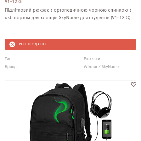
91-12 G
Підлітковий рюкзак з ортопедичною чорною спинкою з
usb портом для хлопців SkyName для студентів (91-12 G)
РОЗПРОДАНО
Тип:
Рюкзаки
Бренд:
Winner / SkyName