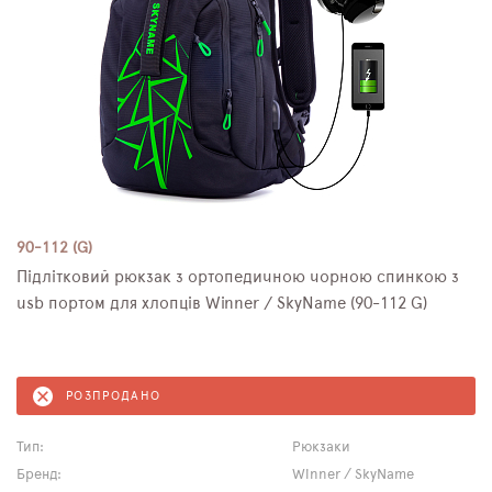
90-112 (G)
Підлітковий рюкзак з ортопедичною чорною спинкою з
usb портом для хлопців Winner / SkyName (90-112 G)
РОЗПРОДАНО
Тип:
Рюкзаки
Бренд:
Winner / SkyName