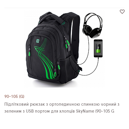
90-105 (G)
Підлітковий рюкзак з ортопедичною спинкою чорний з
зеленим з USB портом для хлопців SkyName (90-105 G