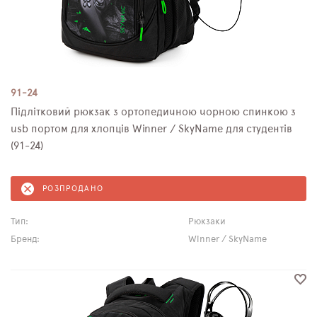
91-24
Підлітковий рюкзак з ортопедичною чорною спинкою з
usb портом для хлопців Winner / SkyName для студентів
(91-24)
РОЗПРОДАНО
Тип:
Рюкзаки
Бренд:
Winner / SkyName