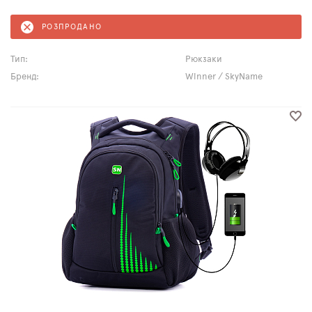
РОЗПРОДАНО
Тип:
Рюкзаки
Бренд:
Winner / SkyName