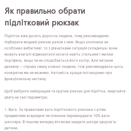
Як правильно обрати
підлітковий рюкзак
Підліток вже досить доросла людина, тому рекомендуємо
підбирати модний рюкзак разом з ним. Якщо хлопчики не
особливо вибагливі, то з дівчатками ситуація складніша: вони
можуть взагалі відмовитися носити навіть стильний і милий
портфель, якщо їм не сподобається його колір. Але питання
дизайну — справа смаку кожної людини, тож рекомендувати щось
конкретне ми не можемо. Натомість краще поговоримо про
функціональну частину.
Щоб вибрати найкращий та крутий рюкзак для підлітка, звертайте
увагу на такі параметри:
Вага. За правилами вага підліткового рюкзака з усіма
предметами всередині не повинна перевищувати 10% ваги
школяра. В іншому випадку він може завдати шкоди здоров'ю
дитини.