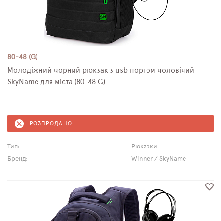
80-48 (G)
Молодіжний чорний рюкзак з usb портом чоловічий
SkyName для міста (80-48 G)
РОЗПРОДАНО
Тип:
Рюкзаки
Бренд:
Winner / SkyName