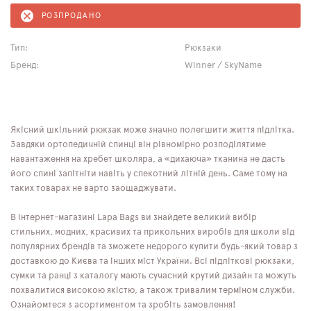
РОЗПРОДАНО
Тип:
Рюкзаки
Бренд:
Winner / SkyName
Якісний шкільний рюкзак може значно полегшити життя підлітка.
Завдяки ортопедичній спинці він рівномірно розподілятиме
навантаження на хребет школяра, а «дихаюча» тканина не дасть
його спині запітніти навіть у спекотний літній день. Саме тому на
таких товарах не варто заощаджувати.
В інтернет-магазині Lapa Bags ви знайдете великий вибір
стильних, модних, красивих та прикольних виробів для школи від
популярних брендів та зможете недорого купити будь-який товар з
доставкою до Києва та інших міст України. Всі підліткові рюкзаки,
сумки та ранці з каталогу мають сучасний крутий дизайн та можуть
похвалитися високою якістю, а також тривалим терміном служби.
Ознайомтеся з асортиментом та зробіть замовлення!