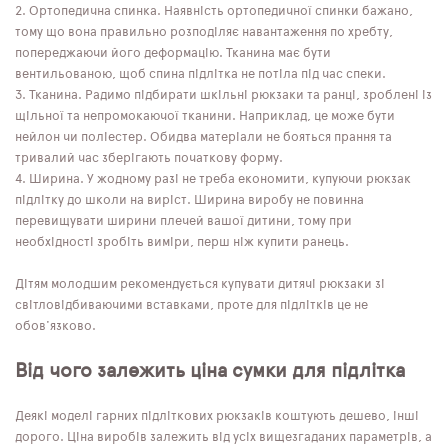
Ортопедична спинка. Наявність ортопедичної спинки бажано,
тому що вона правильно розподіляє навантаження по хребту,
попереджаючи його деформацію. Тканина має бути
вентильованою, щоб спина підлітка не потіла під час спеки.
Тканина. Радимо підбирати шкільні рюкзаки та ранці, зроблені із
щільної та непромокаючої тканини. Наприклад, це може бути
нейлон чи поліестер. Обидва матеріали не бояться прання та
тривалий час зберігають початкову форму.
Ширина. У жодному разі не треба економити, купуючи рюкзак
підлітку до школи на виріст. Ширина виробу не повинна
перевищувати ширини плечей вашої дитини, тому при
необхідності зробіть виміри, перш ніж купити ранець.
Дітям молодшим рекомендується купувати дитячі рюкзаки зі
світловідбиваючими вставками, проте для підлітків це не
обов'язково.
Від чого залежить ціна сумки для підлітка
Деякі моделі гарних підліткових рюкзаків коштують дешево, інші
дорого. Ціна виробів залежить від усіх вищезгаданих параметрів, а