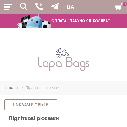
0
UA
ОПЛАТА "ПАКУНОК ШКОЛЯРА"
РЮКЗАКИ
ШКІЛЬНІ РЮКЗАКИ ТА РАНЦІ
ПІДЛІТКОВІ РЮКЗАКИ
Каталог
Підліткові рюкзаки
МОЛОДІЖНІ РЮКЗАКИ
ПЕНАЛИ
ПОКАЗАТИ ФІЛЬТР
МІШКИ ДЛЯ ВЗУТТЯ
Підліткові рюкзаки