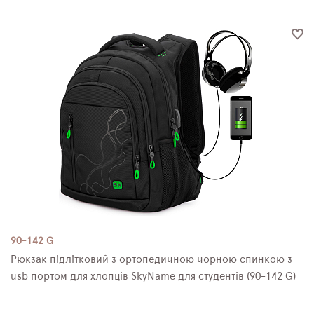
90-142 G
Рюкзак підлітковий з ортопедичною чорною спинкою з
usb портом для хлопців SkyName для студентів (90-142 G)