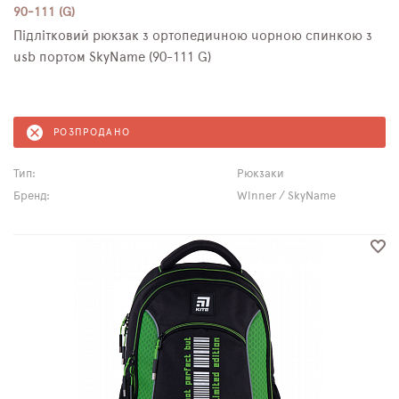
90-111 (G)
Підлітковий рюкзак з ортопедичною чорною спинкою з
usb портом SkyName (90-111 G)
РОЗПРОДАНО
Тип:
Рюкзаки
Бренд:
Winner / SkyName