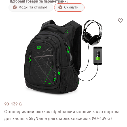
Підібрані товари за параметрами:
ПЛЯШКИ ДЛЯ ВОДИ
Модні та стильні
Скинути
DELUNE
SCHOOL STANDARD
SKYNAME
РОЗПРОДАЖ
90-139 G
Ортопедичний рюкзак підлітковий чорний з usb портом
для хлопців SkyName для старшокласників (90-139 G)