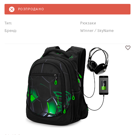
РОЗПРОДАНО
Тип:
Рюкзаки
Бренд:
Winner / SkyName