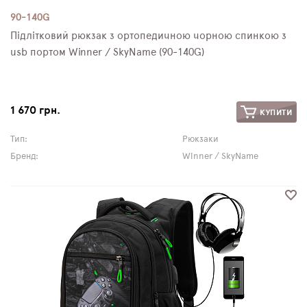
90-140G
Підлітковий рюкзак з ортопедичною чорною спинкою з
usb портом Winner / SkyName (90-140G)
1 670 грн.
КУПИТИ
Тип:
Рюкзаки
Бренд:
Winner / SkyName