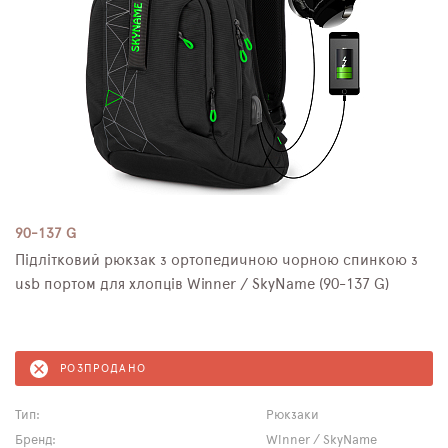
90-137 G
Підлітковий рюкзак з ортопедичною чорною спинкою з
usb портом для хлопців Winner / SkyName (90-137 G)
РОЗПРОДАНО
Тип:
Рюкзаки
Бренд:
Winner / SkyName