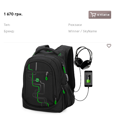
1 670 грн.
КУПИТИ
Тип:
Рюкзаки
Бренд:
Winner / SkyName