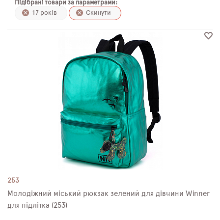
Підібрані товари за параметрами:
ПЛЯШКИ ДЛЯ ВОДИ
17 років
Скинути
DELUNE
SCHOOL STANDARD
SKYNAME
РОЗПРОДАЖ
253
Молодіжний міський рюкзак зелений для дівчини Winner
для підлітка (253)