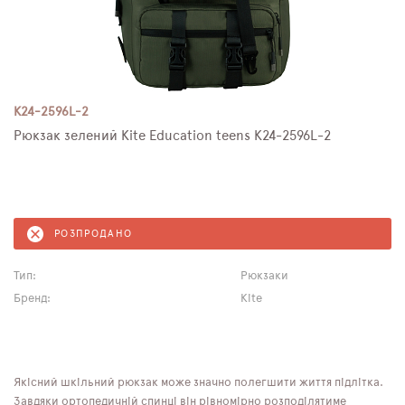
K24-2596L-2
Рюкзак зелений Kite Education teens K24-2596L-2
РОЗПРОДАНО
Тип:
Рюкзаки
Бренд:
Kite
Якісний шкільний рюкзак може значно полегшити життя підлітка.
Завдяки ортопедичній спинці він рівномірно розподілятиме