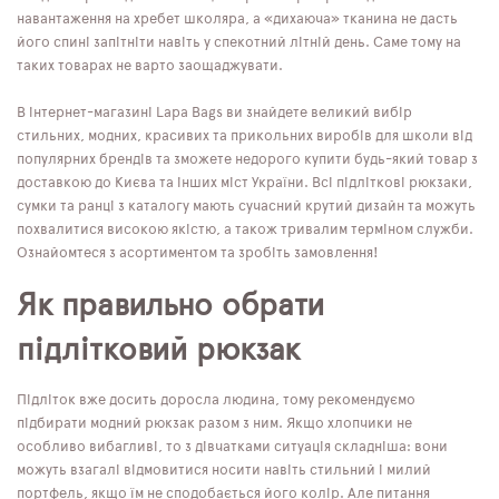
навантаження на хребет школяра, а «дихаюча» тканина не дасть
його спині запітніти навіть у спекотний літній день. Саме тому на
таких товарах не варто заощаджувати.
В інтернет-магазині Lapa Bags ви знайдете великий вибір
стильних, модних, красивих та прикольних виробів для школи від
популярних брендів та зможете недорого купити будь-який товар з
доставкою до Києва та інших міст України. Всі підліткові рюкзаки,
сумки та ранці з каталогу мають сучасний крутий дизайн та можуть
похвалитися високою якістю, а також тривалим терміном служби.
Ознайомтеся з асортиментом та зробіть замовлення!
Як правильно обрати
підлітковий рюкзак
Підліток вже досить доросла людина, тому рекомендуємо
підбирати модний рюкзак разом з ним. Якщо хлопчики не
особливо вибагливі, то з дівчатками ситуація складніша: вони
можуть взагалі відмовитися носити навіть стильний і милий
портфель, якщо їм не сподобається його колір. Але питання