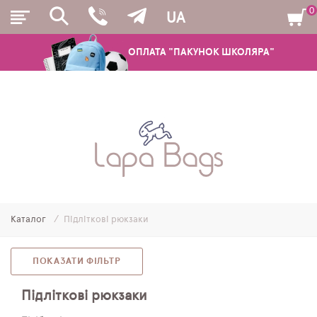
0
UA
ОПЛАТА "ПАКУНОК ШКОЛЯРА"
РЮКЗАКИ
ШКІЛЬНІ РЮКЗАКИ ТА РАНЦІ
ПІДЛІТКОВІ РЮКЗАКИ
Каталог
Підліткові рюкзаки
МОЛОДІЖНІ РЮКЗАКИ
ПЕНАЛИ
ПОКАЗАТИ ФІЛЬТР
МІШКИ ДЛЯ ВЗУТТЯ
Підліткові рюкзаки