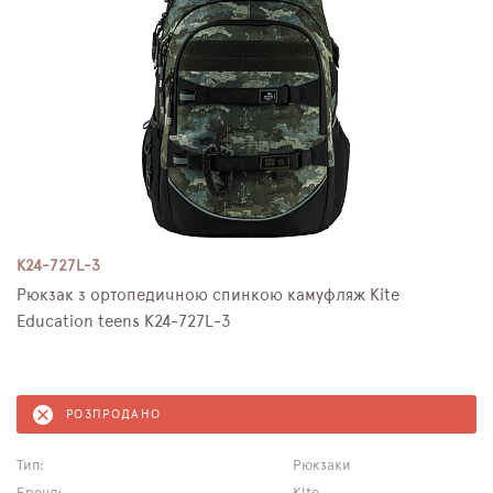
K24-727L-3
Рюкзак з ортопедичною спинкою камуфляж Kite
Education teens K24-727L-3
РОЗПРОДАНО
Тип:
Рюкзаки