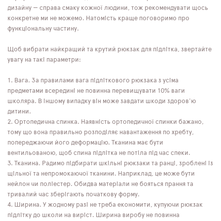
дизайну — справа смаку кожної людини, тож рекомендувати щось
конкретне ми не можемо. Натомість краще поговоримо про
функціональну частину.
Щоб вибрати найкращий та крутий рюкзак для підлітка, звертайте
увагу на такі параметри:
Вага. За правилами вага підліткового рюкзака з усіма
предметами всередині не повинна перевищувати 10% ваги
школяра. В іншому випадку він може завдати шкоди здоров'ю
дитини.
Ортопедична спинка. Наявність ортопедичної спинки бажано,
тому що вона правильно розподіляє навантаження по хребту,
попереджаючи його деформацію. Тканина має бути
вентильованою, щоб спина підлітка не потіла під час спеки.
Тканина. Радимо підбирати шкільні рюкзаки та ранці, зроблені із
щільної та непромокаючої тканини. Наприклад, це може бути
нейлон чи поліестер. Обидва матеріали не бояться прання та
тривалий час зберігають початкову форму.
Ширина. У жодному разі не треба економити, купуючи рюкзак
підлітку до школи на виріст. Ширина виробу не повинна