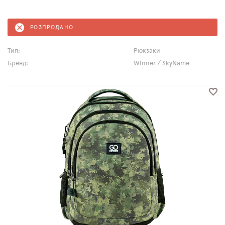
РОЗПРОДАНО
Тип:
Рюкзаки
Бренд:
Winner / SkyName