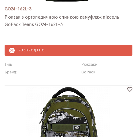
GO24-162L-3
Рюкзак з ортопедичною спинкою камуфляж піксель
GoPack Teens GO24-162L-3
РОЗПРОДАНО
Тип:
Рюкзаки
Бренд:
GoPack