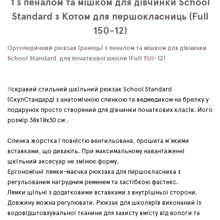
1 з пеналом та мішком для дівчинки School
Standard з Котом для першокласниць (Full
150-12)
Ортопедичний рюкзак (ранець) з пеналом та мішком для дівчинки
School Standard для початкової школи (Full 150-12)
Я
скравий стильний шкільний рюкзак School Standard
(СкулСтандард) з анатомічною спинкою та ведмедиком на брелку у
подарунок просто створений для дівчинки початкових класів. Його
розмір 38х18х30 см .
Спинка жорстка і повністю вентильована, прошита м'якими
вставками, що дихають. При максимальному навантаженні
шкільний аксесуар не змінює форму.
Ергономічні лямки-маєчка рюкзака для першокласника з
регульованим нагрудним ременем та застібкою фастекс.
Лямки щільні з додатковими вставками з внутрішньої сторони.
Довжину можна регулювати. Рюкзак для школярів виконаний із
водовідштовхувальної тканини для захисту вмісту від вологи та