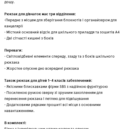
дощу.
Рюкзак для дівчаток має три відділення:
•Переднє з місцем для зберігання блокнотів і органайзером для
канцелярії
• Місткий основний відсік для шкільного приладдя та зошитів А4
• Дві сітчасті кишені з боків
Переваги:
• Світловідбивні елементи спереду, ззаду та з боків шкільного
рюкзака
• Жорстке опускне дно всередині рюкзака
Також рюкзак для дітей 1-4 класів забезпечений:
• Якісними блискавками фірми SBS з надійною фурнітурою
• Посиленою ручкою зверху зі зручним захопленням для
перенесення рюкзака і петлею для підвішування
• Додатковими рядками прошиті всі місця з основними
навантаженнями.
В комплекті: