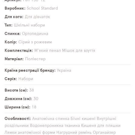
Виробник
School Standard
Для кого
Для дівчаток
Тип
Шкільні набори
Спинка
Ортопедична
Колір
Сірий з рожевим
Комплектація
М'який пенал
Мішок для взуття
Матеріал
Поліестер
Країна реєстрації бренду
Україна
Серія
Набори
Висота (см)
38
Довжина (см)
30
Ширина (см)
18
Особливості
Анатомічна спинка
Бічні кишені
Внутрішні
роздільники
Водонепроникна тканина
Кишеня для пляшки
Лямки анатомічної форми
Нагрудний ремінь
Органайзер