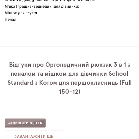
Бірка з індивідуальним штрих-кодом та описом.
М'яка іграшка-ведмедик (для дівчинки)
Мішок для взуття
Пенал
Відгуки про Ортопедичний рюкзак 3 в 1 з
пеналом та мішком для дівчинки School
Standard з Котом для першокласниць (Full
150-12)
ЗАЛИШИТИ ВІДГУК
ЗАВАНТАЖИТИ ЩЕ