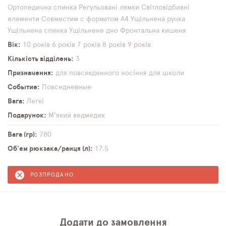
Ортопедична спинка
Регульовані лямки
Світловідбивні
елементи
Совместим с форматом А4
Ущільнена ручка
Ущільнена спинка
Ущільнене дно
Фронтальна кишеня
Вік
10 років
6 років
7 років
8 років
9 років
Кількість відділень
3
Призначення
для повсякденного носіння
для школи
Событие
Повседневные
Вага
Легкі
Подарунок
М'який ведмедик
Вага (гр)
780
Об'єм рюкзака/ранця (л)
17,5
РОЗПРОДАНО
Додати до замовлення