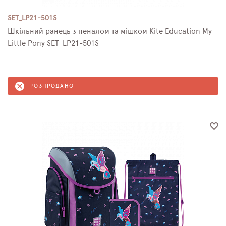
SET_LP21-501S
Шкільний ранець з пеналом та мішком Kite Education My
Little Pony SET_LP21-501S
РОЗПРОДАНО