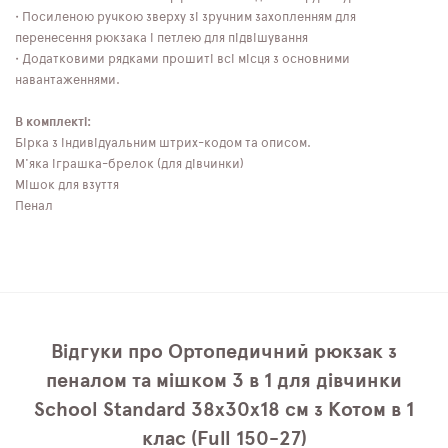
• Посиленою ручкою зверху зі зручним захопленням для
перенесення рюкзака і петлею для підвішування
• Додатковими рядками прошиті всі місця з основними
навантаженнями.
В комплекті:
Бірка з індивідуальним штрих-кодом та описом.
М'яка іграшка-брелок (для дівчинки)
Мішок для взуття
Пенал
Відгуки про Ортопедичний рюкзак з
пеналом та мішком 3 в 1 для дівчинки
School Standard 38х30х18 см з Котом в 1
клас (Full 150-27)