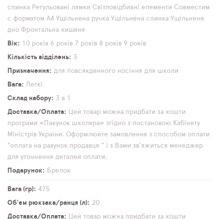
спинка
Регульовані лямки
Світловідбивні елементи
Совместим
с форматом А4
Ущільнена ручка
Ущільнена спинка
Ущільнене
дно
Фронтальна кишеня
Вік
10 років
6 років
7 років
8 років
9 років
Кількість відділень
3
Призначення
для повсякденного носіння
для школи
Вага
Легкі
Склад набору
3 в 1
Доставка/Оплата
Цей товар можна придбати за кошти
програми «Пакунок школяра» згідно з постановою Кабінету
Міністрів України. Оформлюйте замовлення з способом оплати
"оплата на рахунок продавця " і з Вами зв'яжиться менеджер
для уточнення деталей оплати.
Подарунок
Брелок
Вага (гр)
475
Об'єм рюкзака/ранця (л)
20
Доставка/Оплата
Цей товар можна придбати за кошти