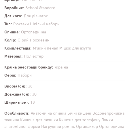
Виробник
School Standard
Для кого
Для дівчаток
Тип
Рюкзаки
Шкільні набори
Спинка
Ортопедична
Колір
Сірий з рожевим
Комплектація
М'який пенал
Мішок для взуття
Матеріал
Поліестер
Країна реєстрації бренду
Україна
Серія
Набори
Висота (см)
38
Довжина (см)
30
Ширина (см)
18
Особливості
Анатомічна спинка
Бічні кишені
Водонепроникна
тканина
Кишеня для пляшки
Кишеня для телефону
Лямки
анатомічної форми
Нагрудний ремінь
Органайзер
Ортопедична