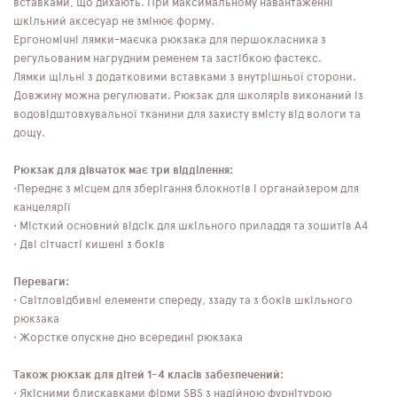
вставками, що дихають. При максимальному навантаженні
шкільний аксесуар не змінює форму.
Ергономічні лямки-маєчка рюкзака для першокласника з
регульованим нагрудним ременем та застібкою фастекс.
Лямки щільні з додатковими вставками з внутрішньої сторони.
Довжину можна регулювати. Рюкзак для школярів виконаний із
водовідштовхувальної тканини для захисту вмісту від вологи та
дощу.
Рюкзак для дівчаток має три відділення:
•Переднє з місцем для зберігання блокнотів і органайзером для
канцелярії
• Місткий основний відсік для шкільного приладдя та зошитів А4
• Дві сітчасті кишені з боків
Переваги:
• Світловідбивні елементи спереду, ззаду та з боків шкільного
рюкзака
• Жорстке опускне дно всередині рюкзака
Також рюкзак для дітей 1-4 класів забезпечений:
• Якісними блискавками фірми SBS з надійною фурнітурою