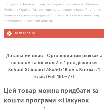
програми «Пакунок школяра» згідно з постановою Кабінету
Міністрів України. Оформлюйте замовлення з способом оплати
"оплата на рахунок продавця " і з Вами зв'яжиться менеджер
для уточнення деталей оплати.
РОЗПРОДАНО
Детальний опис : Ортопедичний рюкзак з
пеналом та мішком 3 в 1 для дівчинки
School Standard 38х30х18 см з Котом в 1
клас (Full 150-27)
Цей товар можна придбати за
кошти програми «Пакунок