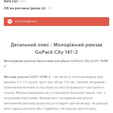
Вага (гр)
460
Об'єм рюкзака/ранця (л)
14
РОЗПРОДАНО
Детальний опис : Молодіжний рюкзак
GoPack City 147-2
Молодіжний рюкзак бірюзовий для дівчат GoPack City GO21-147M-
2
Міський рюкзак GO21-147M-2
– це легка та стильна модель для
дівчини (13-17+ років, зріст від 145 до 175 см). Свіжий, яскравий і
позитивний м'ятний колір знову на піку популярності наступного
сезону. Можна поєднувати як зі спокійною базовою гамою, так і з
яскравими відтінками. Функціонал і продумане внутрішнє
наповнення рюкзака дозволяє розглядати цей аксесуар і як рюкзак
для старшокласниці або студентки, і як варіант для поїздок,