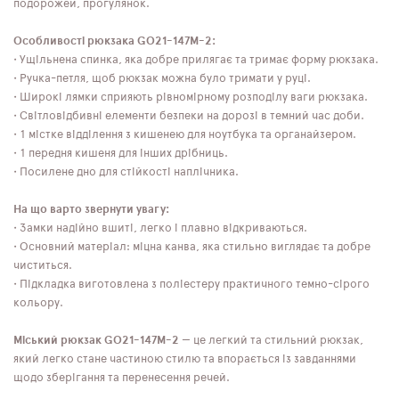
подорожей, прогулянок.
Особливості рюкзака GO21-147M-2:
• Ущільнена спинка, яка добре прилягає та тримає форму рюкзака.
• Ручка-петля, щоб рюкзак можна було тримати у руці.
• Широкі лямки сприяють рівномірному розподілу ваги рюкзака.
• Світловідбивні елементи безпеки на дорозі в темний час доби.
• 1 містке відділення з кишенею для ноутбука та органайзером.
• 1 передня кишеня для інших дрібниць.
• Посилене дно для стійкості наплічника.
На що варто звернути увагу:
• Замки надійно вшиті, легко і плавно відкриваються.
• Основний матеріал: міцна канва, яка стильно виглядає та добре
чиститься.
• Підкладка виготовлена ​​з поліестеру практичного темно-сірого
кольору.
Міський рюкзак GO21-147M-2
— це легкий та стильний рюкзак,
який легко стане частиною стилю та впорається із завданнями
щодо зберігання та перенесення речей.