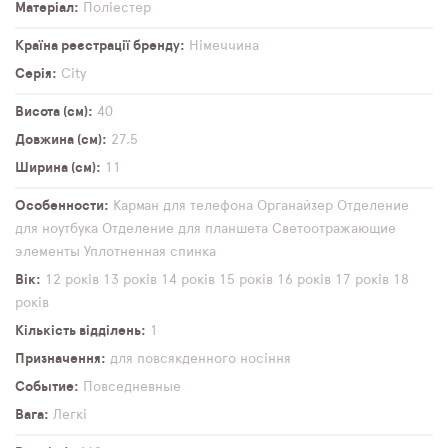
Матеріал
Поліестер
Країна реєстрації бренду
Німеччина
Серія
City
Висота (см)
40
Довжина (см)
27,5
Ширина (см)
11
Особенности
Карман для телефона
Органайзер
Отделение
для ноутбука
Отделение для планшета
Светоотражающие
элементы
Уплотненная спинка
Вік
12 років
13 років
14 років
15 років
16 років
17 років
18
років
Кількість відділень
1
Призначення
для повсякденного носіння
Событие
Повседневные
Вага
Легкі