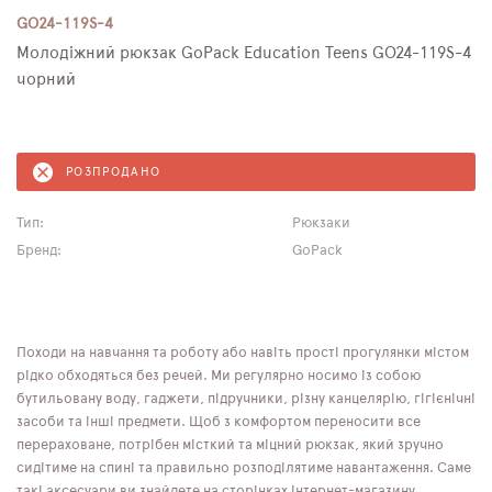
GO24-119S-4
Молодіжний рюкзак GoPack Education Teens GO24-119S-4
чорний
РОЗПРОДАНО
Тип:
Рюкзаки
Бренд:
GoPack
Походи на навчання та роботу або навіть прості прогулянки містом
рідко обходяться без речей. Ми регулярно носимо із собою
бутильовану воду, гаджети, підручники, різну канцелярію, гігієнічні
засоби та інші предмети. Щоб з комфортом переносити все
перераховане, потрібен місткий та міцний рюкзак, який зручно
сидітиме на спині та правильно розподілятиме навантаження. Саме
такі аксесуари ви знайдете на сторінках інтернет-магазину