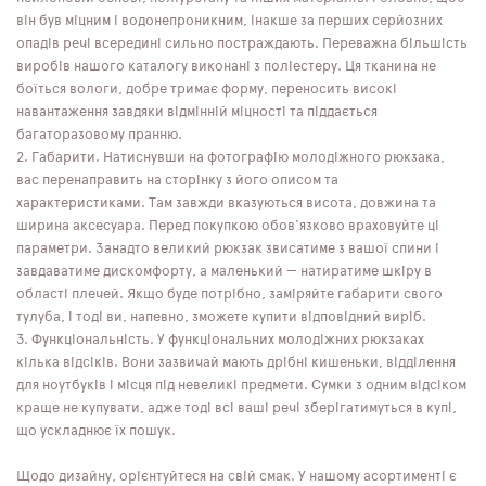
він був міцним і водонепроникним, інакше за перших серйозних
опадів речі всередині сильно постраждають. Переважна більшість
виробів нашого каталогу виконані з поліестеру. Ця тканина не
боїться вологи, добре тримає форму, переносить високі
навантаження завдяки відмінній міцності та піддається
багаторазовому пранню.
Габарити. Натиснувши на фотографію молодіжного рюкзака,
вас перенаправить на сторінку з його описом та
характеристиками. Там завжди вказуються висота, довжина та
ширина аксесуара. Перед покупкою обов'язково враховуйте ці
параметри. Занадто великий рюкзак звисатиме з вашої спини і
завдаватиме дискомфорту, а маленький — натиратиме шкіру в
області плечей. Якщо буде потрібно, заміряйте габарити свого
тулуба, і тоді ви, напевно, зможете купити відповідний виріб.
Функціональність. У функціональних молодіжних рюкзаках
кілька відсіків. Вони зазвичай мають дрібні кишеньки, відділення
для ноутбуків і місця під невеликі предмети. Сумки з одним відсіком
краще не купувати, адже тоді всі ваші речі зберігатимуться в купі,
що ускладнює їх пошук.
Щодо дизайну, орієнтуйтеся на свій смак. У нашому асортименті є