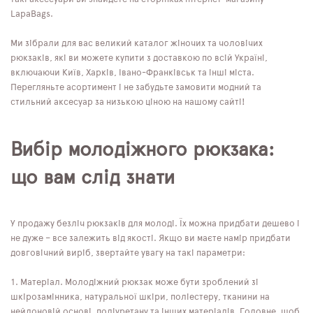
LapaBags.
Ми зібрали для вас великий каталог жіночих та чоловічих
рюкзаків, які ви можете купити з доставкою по всій Україні,
включаючи Київ, Харків, Івано-Франківськ та інші міста.
Перегляньте асортимент і не забудьте замовити модний та
стильний аксесуар за низькою ціною на нашому сайті!
Вибір молодіжного рюкзака:
що вам слід знати
У продажу безліч рюкзаків для молоді. Їх можна придбати дешево і
не дуже – все залежить від якості. Якщо ви маєте намір придбати
довговічний виріб, звертайте увагу на такі параметри:
Матеріал. Молодіжний рюкзак може бути зроблений зі
шкірозамінника, натуральної шкіри, поліестеру, тканини на
нейлоновій основі, поліуретану та інших матеріалів. Головне, щоб