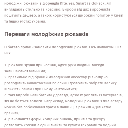
молодіжні рюкзаки від брендів Kite, Yes, Smart та GoPack, які
виглядають стильно та красиво. Вироби від цих виробників
коштують дешево, а також користуються широким попитом у Києві
та інших містах України.
Переваги молодіжних рюкзаків
Є багато причин замовити молодіжний рюкзак. Ось найвагоміші з
них:
рюкзаки зручні при носінні, адже руки людини завжди
залишаються вільними;
правильно підібраний молодіжний аксесуар рівномірно
розподілить навантаження по спині і дозволить забрати велику
кількість речей і при цьому не втомитися;
такі вироби невибагливі у догляді, адже їх роблять із матеріалів,
які не бояться вологи: наприклад, молодіжні рюкзаки з поліестеру
можна без побоювання прати в машинці в режимі «Ділікатне
прання»;
різноманіття форм, колірних рішень, принтів та декору
дозволить кожній людині знайти та купити яскравий та модний