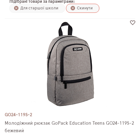
Підібрані товари за параметрами:
ПЛЯШКИ ДЛЯ ВОДИ
Для старшої школи
Скинути
DELUNE
SCHOOL STANDARD
SKYNAME
РОЗПРОДАЖ
GO24-119S-2
Молодіжний рюкзак GoPack Education Teens GO24-119S-2
бежевий