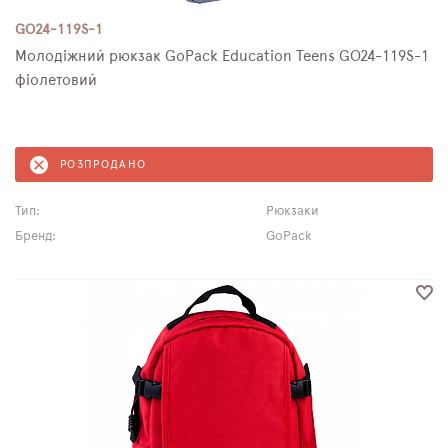
GO24-119S-1
Молодіжний рюкзак GoPack Education Teens GO24-119S-1
фіолетовий
РОЗПРОДАНО
Тип:
Рюкзаки
Бренд:
GoPack