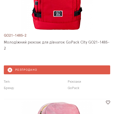
GO21-148S-2
Молодіжний рюкзак для дівчаток GoPack City GO21-148S-
2
РОЗПРОДАНО
Тип:
Рюкзаки
Бренд:
GoPack