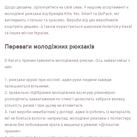
Щодо дизайну, орієнтуйтеся на свій смак. У нашому асортименті є
молодіжні рюкзаки від брендів Kite, Yes, Smart та GoPack, які
виглядають стильно та красиво. Вироби від цих виробників
коштують дешево, а також користуються широким попитом у Києві
та інших містах України.
Переваги молодіжних рюкзаків
Є багато причин замовити молодіжний рюкзак. Ось найвагоміші з
них:
рюкзаки зручні при носінні, адже руки людини завжди
залишаються вільними;
правильно підібраний молодіжний аксесуар рівномірно
розподілить навантаження по спині і дозволить забрати велику
кількість речей і при цьому не втомитися;
такі вироби невибагливі у догляді, адже їх роблять із матеріалів,
які не бояться вологи: наприклад, молодіжні рюкзаки з поліестеру
можна без побоювання прати в машинці в режимі «Ділікатне
прання»;