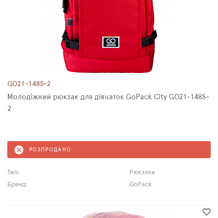
GO21-148S-2
Молодіжний рюкзак для дівчаток GoPack City GO21-148S-
2
РОЗПРОДАНО
Тип:
Рюкзаки
Бренд:
GoPack