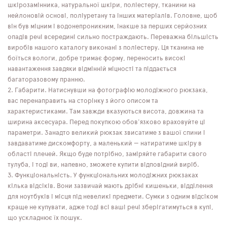
шкірозамінника, натуральної шкіри, поліестеру, тканини на
нейлоновій основі, поліуретану та інших матеріалів. Головне, щоб
він був міцним і водонепроникним, інакше за перших серйозних
опадів речі всередині сильно постраждають. Переважна більшість
виробів нашого каталогу виконані з поліестеру. Ця тканина не
боїться вологи, добре тримає форму, переносить високі
навантаження завдяки відмінній міцності та піддається
багаторазовому пранню.
Габарити. Натиснувши на фотографію молодіжного рюкзака,
вас перенаправить на сторінку з його описом та
характеристиками. Там завжди вказуються висота, довжина та
ширина аксесуара. Перед покупкою обов'язково враховуйте ці
параметри. Занадто великий рюкзак звисатиме з вашої спини і
завдаватиме дискомфорту, а маленький — натиратиме шкіру в
області плечей. Якщо буде потрібно, заміряйте габарити свого
тулуба, і тоді ви, напевно, зможете купити відповідний виріб.
Функціональність. У функціональних молодіжних рюкзаках
кілька відсіків. Вони зазвичай мають дрібні кишеньки, відділення
для ноутбуків і місця під невеликі предмети. Сумки з одним відсіком
краще не купувати, адже тоді всі ваші речі зберігатимуться в купі,
що ускладнює їх пошук.