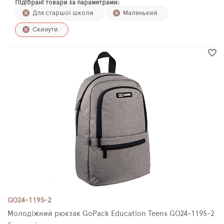
Підібрані товари за параметрами:
ПЛЯШКИ ДЛЯ ВОДИ
Для старшої школи
Маленький
Скинути
DELUNE
SCHOOL STANDARD
SKYNAME
РОЗПРОДАЖ
GO24-119S-2
Молодіжний рюкзак GoPack Education Teens GO24-119S-2