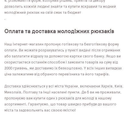
різноманіття форм, колірних рішень, принтів та декору
дозволить кожній людині знайти та купити яскравий та модний
молодіжний рюкзак на свій смак та бюджет
.
Оплата та доставка молодіжних рюкзаків
Наш інтернет-магазин пропонує готівкову та безготівкову форму
оплати. Ви можете розрахуватись у пункті видачі після отримання
або заплатити відразу за допомогою картки свого банку. Якщо ви
скористаєтеся останнім способом і замовите товарів на суму від
2000 гривень, ми доставимо їх безкоштовно. У всіх інших випадках
ціна залежатиме від обраного перевізника та його тарифів.
Доставка здійснюється у всі міста України, включаючи Харків, Київ,
Миколаїв, Полтаву та інші населені пункти. Де б ви не проживали,
пропонуємо вам купити один з рюкзаків для молоді в нашому
асортименті. Гарантуємо, що товар швидко прибуде до вашого
міста та задовольнить вас своєю якістю!