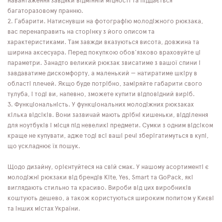
навантаження завдяки відмінній міцності та піддається
багаторазовому пранню.
Габарити. Натиснувши на фотографію молодіжного рюкзака,
вас перенаправить на сторінку з його описом та
характеристиками. Там завжди вказуються висота, довжина та
ширина аксесуара. Перед покупкою обов'язково враховуйте ці
параметри. Занадто великий рюкзак звисатиме з вашої спини і
завдаватиме дискомфорту, а маленький — натиратиме шкіру в
області плечей. Якщо буде потрібно, заміряйте габарити свого
тулуба, і тоді ви, напевно, зможете купити відповідний виріб.
Функціональність. У функціональних молодіжних рюкзаках
кілька відсіків. Вони зазвичай мають дрібні кишеньки, відділення
для ноутбуків і місця під невеликі предмети. Сумки з одним відсіком
краще не купувати, адже тоді всі ваші речі зберігатимуться в купі,
що ускладнює їх пошук.
Щодо дизайну, орієнтуйтеся на свій смак. У нашому асортименті є
молодіжні рюкзаки від брендів Kite, Yes, Smart та GoPack, які
виглядають стильно та красиво. Вироби від цих виробників
коштують дешево, а також користуються широким попитом у Києві
та інших містах України.