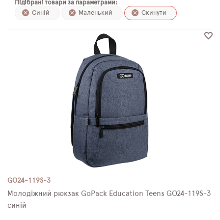
Підібрані товари за параметрами:
ПЛЯШКИ ДЛЯ ВОДИ
Синій
Маленький
Скинути
DELUNE
SCHOOL STANDARD
SKYNAME
РОЗПРОДАЖ
GO24-119S-3
Молодіжний рюкзак GoPack Education Teens GO24-119S-3
синій