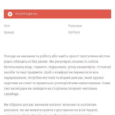
РОЗПРОДАНО
Тип:
Рюкзаки
Бренд:
GoPack
Походи на навчання та роботу або навіть прості прогулянки містом
рідко обходяться без речей. Ми регулярно носимо із собою
бутильовану воду, гаджети, підручники, різну канцелярію, гігієнічні
засоби та інші предмети. Щоб з комфортом переносити все
перераховане, потрібен місткий та міцний рюкзак, який зручно
сидітиме на спині та правильно розподілятиме навантаження. Саме
такі аксесуари ви знайдете на сторінках інтернет-магазину
LapaBags.
Ми зібрали для вас великий каталог жіночих та чоловічих
рюкзаків, які ви можете купити з доставкою по всій Україні,