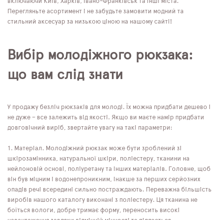
включаючи Київ, Харків, Івано-Франківськ та інші міста.
Перегляньте асортимент і не забудьте замовити модний та
стильний аксесуар за низькою ціною на нашому сайті!
Вибір молодіжного рюкзака:
що вам слід знати
У продажу безліч рюкзаків для молоді. Їх можна придбати дешево і
не дуже – все залежить від якості. Якщо ви маєте намір придбати
довговічний виріб, звертайте увагу на такі параметри:
Матеріал. Молодіжний рюкзак може бути зроблений зі
шкірозамінника, натуральної шкіри, поліестеру, тканини на
нейлоновій основі, поліуретану та інших матеріалів. Головне, щоб
він був міцним і водонепроникним, інакше за перших серйозних
опадів речі всередині сильно постраждають. Переважна більшість
виробів нашого каталогу виконані з поліестеру. Ця тканина не
боїться вологи, добре тримає форму, переносить високі