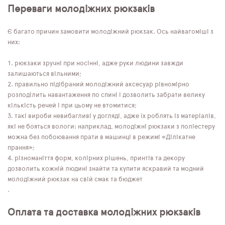
Переваги молодіжних рюкзаків
Є багато причин замовити молодіжний рюкзак. Ось найвагоміші з
них:
рюкзаки зручні при носінні, адже руки людини завжди
залишаються вільними;
правильно підібраний молодіжний аксесуар рівномірно
розподілить навантаження по спині і дозволить забрати велику
кількість речей і при цьому не втомитися;
такі вироби невибагливі у догляді, адже їх роблять із матеріалів,
які не бояться вологи: наприклад, молодіжні рюкзаки з поліестеру
можна без побоювання прати в машинці в режимі «Ділікатне
прання»;
різноманіття форм, колірних рішень, принтів та декору
дозволить кожній людині знайти та купити яскравий та модний
молодіжний рюкзак на свій смак та бюджет
.
Оплата та доставка молодіжних рюкзаків