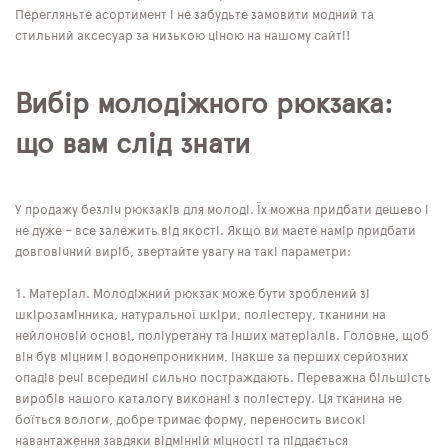
Перегляньте асортимент і не забудьте замовити модний та
стильний аксесуар за низькою ціною на нашому сайті!
Вибір молодіжного рюкзака:
що вам слід знати
У продажу безліч рюкзаків для молоді. Їх можна придбати дешево і
не дуже – все залежить від якості. Якщо ви маєте намір придбати
довговічний виріб, звертайте увагу на такі параметри:
Матеріал. Молодіжний рюкзак може бути зроблений зі
шкірозамінника, натуральної шкіри, поліестеру, тканини на
нейлоновій основі, поліуретану та інших матеріалів. Головне, щоб
він був міцним і водонепроникним, інакше за перших серйозних
опадів речі всередині сильно постраждають. Переважна більшість
виробів нашого каталогу виконані з поліестеру. Ця тканина не
боїться вологи, добре тримає форму, переносить високі
навантаження завдяки відмінній міцності та піддається