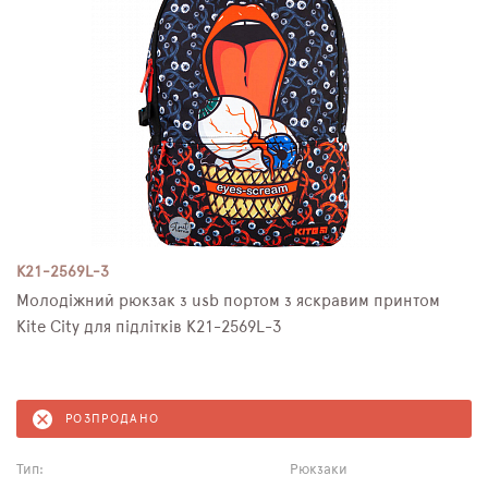
K21-2569L-3
Молодіжний рюкзак з usb портом з яскравим принтом
Kite City для підлітків K21-2569L-3
РОЗПРОДАНО
Тип:
Рюкзаки