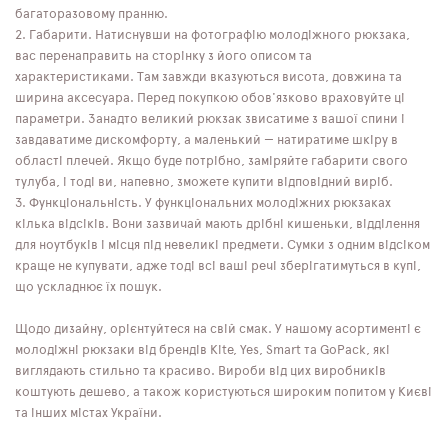
багаторазовому пранню.
Габарити. Натиснувши на фотографію молодіжного рюкзака,
вас перенаправить на сторінку з його описом та
характеристиками. Там завжди вказуються висота, довжина та
ширина аксесуара. Перед покупкою обов'язково враховуйте ці
параметри. Занадто великий рюкзак звисатиме з вашої спини і
завдаватиме дискомфорту, а маленький — натиратиме шкіру в
області плечей. Якщо буде потрібно, заміряйте габарити свого
тулуба, і тоді ви, напевно, зможете купити відповідний виріб.
Функціональність. У функціональних молодіжних рюкзаках
кілька відсіків. Вони зазвичай мають дрібні кишеньки, відділення
для ноутбуків і місця під невеликі предмети. Сумки з одним відсіком
краще не купувати, адже тоді всі ваші речі зберігатимуться в купі,
що ускладнює їх пошук.
Щодо дизайну, орієнтуйтеся на свій смак. У нашому асортименті є
молодіжні рюкзаки від брендів Kite, Yes, Smart та GoPack, які
виглядають стильно та красиво. Вироби від цих виробників
коштують дешево, а також користуються широким попитом у Києві
та інших містах України.