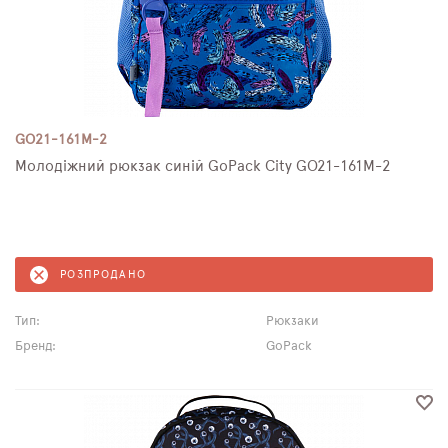
GO21-161M-2
Молодіжний рюкзак синій GoPack City GO21-161M-2
РОЗПРОДАНО
Тип:
Рюкзаки
Бренд:
GoPack