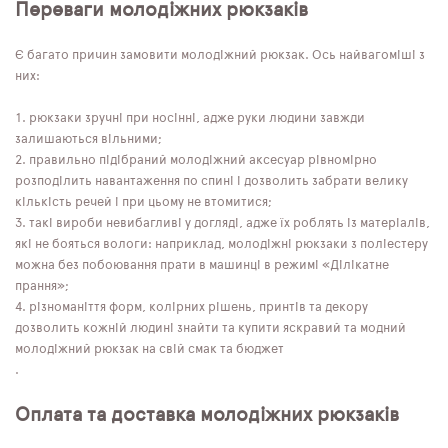
Переваги молодіжних рюкзаків
Є багато причин замовити молодіжний рюкзак. Ось найвагоміші з
них:
рюкзаки зручні при носінні, адже руки людини завжди
залишаються вільними;
правильно підібраний молодіжний аксесуар рівномірно
розподілить навантаження по спині і дозволить забрати велику
кількість речей і при цьому не втомитися;
такі вироби невибагливі у догляді, адже їх роблять із матеріалів,
які не бояться вологи: наприклад, молодіжні рюкзаки з поліестеру
можна без побоювання прати в машинці в режимі «Ділікатне
прання»;
різноманіття форм, колірних рішень, принтів та декору
дозволить кожній людині знайти та купити яскравий та модний
молодіжний рюкзак на свій смак та бюджет
.
Оплата та доставка молодіжних рюкзаків