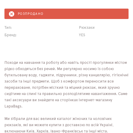
РОЗПРОДАНО
Тип:
Рюкзаки
Бренд:
YES
Походи на навчання та роботу або навіть прості прогулянки містом
рідко обходяться без речей. Ми регулярно носимо із собою
бутильовану воду, гаджети, підручники, різну канцелярію, гігієнічні
засоби та інші предмети. Щоб з комфортом переносити все
перераховане, потрібен місткий та міцний рюкзак, який зручно
сидітиме на спині та правильно розподілятиме навантаження. Саме
такі аксесуари ви знайдете на сторінках інтернет-магазину
LapaBags.
Ми зібрали для вас великий каталог жіночих та чоловічих
рюкзаків, які ви можете купити з доставкою по всій Україні,
включаючи Київ, Харків, Івано-Франківськ та інші міста.