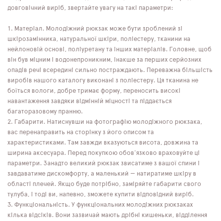
довговічний виріб, звертайте увагу на такі параметри:
Матеріал. Молодіжний рюкзак може бути зроблений зі
шкірозамінника, натуральної шкіри, поліестеру, тканини на
нейлоновій основі, поліуретану та інших матеріалів. Головне, щоб
він був міцним і водонепроникним, інакше за перших серйозних
опадів речі всередині сильно постраждають. Переважна більшість
виробів нашого каталогу виконані з поліестеру. Ця тканина не
боїться вологи, добре тримає форму, переносить високі
навантаження завдяки відмінній міцності та піддається
багаторазовому пранню.
Габарити. Натиснувши на фотографію молодіжного рюкзака,
вас перенаправить на сторінку з його описом та
характеристиками. Там завжди вказуються висота, довжина та
ширина аксесуара. Перед покупкою обов'язково враховуйте ці
параметри. Занадто великий рюкзак звисатиме з вашої спини і
завдаватиме дискомфорту, а маленький — натиратиме шкіру в
області плечей. Якщо буде потрібно, заміряйте габарити свого
тулуба, і тоді ви, напевно, зможете купити відповідний виріб.
Функціональність. У функціональних молодіжних рюкзаках
кілька відсіків. Вони зазвичай мають дрібні кишеньки, відділення