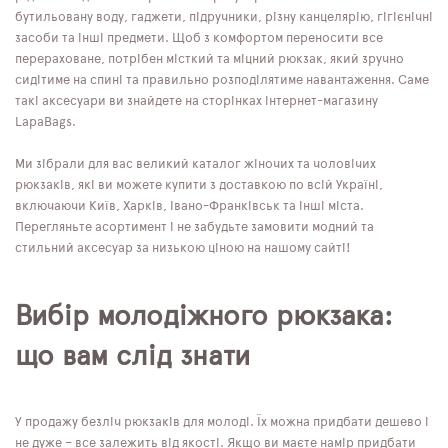
бутильовану воду, гаджети, підручники, різну канцелярію, гігієнічні
засоби та інші предмети. Щоб з комфортом переносити все
перераховане, потрібен місткий та міцний рюкзак, який зручно
сидітиме на спині та правильно розподілятиме навантаження. Саме
такі аксесуари ви знайдете на сторінках інтернет-магазину
LapaBags.
Ми зібрали для вас великий каталог жіночих та чоловічих
рюкзаків, які ви можете купити з доставкою по всій Україні,
включаючи Київ, Харків, Івано-Франківськ та інші міста.
Перегляньте асортимент і не забудьте замовити модний та
стильний аксесуар за низькою ціною на нашому сайті!
Вибір молодіжного рюкзака:
що вам слід знати
У продажу безліч рюкзаків для молоді. Їх можна придбати дешево і
не дуже – все залежить від якості. Якщо ви маєте намір придбати