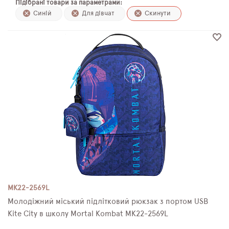
Підібрані товари за параметрами:
ПЛЯШКИ ДЛЯ ВОДИ
Синій
Для дівчат
Скинути
DELUNE
SCHOOL STANDARD
SKYNAME
РОЗПРОДАЖ
MK22-2569L
Молодіжний міський підлітковий рюкзак з портом USB
Kite City в школу Mortal Kombat MK22-2569L