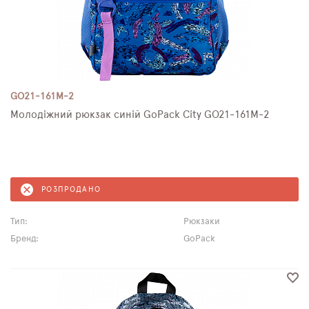
GO21-161M-2
Молодіжний рюкзак синій GoPack City GO21-161M-2
РОЗПРОДАНО
Тип:
Рюкзаки
Бренд:
GoPack