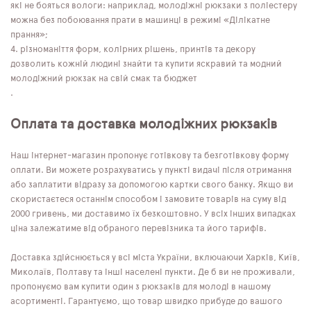
які не бояться вологи: наприклад, молодіжні рюкзаки з поліестеру
можна без побоювання прати в машинці в режимі «Ділікатне
прання»;
різноманіття форм, колірних рішень, принтів та декору
дозволить кожній людині знайти та купити яскравий та модний
молодіжний рюкзак на свій смак та бюджет
.
Оплата та доставка молодіжних рюкзаків
Наш інтернет-магазин пропонує готівкову та безготівкову форму
оплати. Ви можете розрахуватись у пункті видачі після отримання
або заплатити відразу за допомогою картки свого банку. Якщо ви
скористаєтеся останнім способом і замовите товарів на суму від
2000 гривень, ми доставимо їх безкоштовно. У всіх інших випадках
ціна залежатиме від обраного перевізника та його тарифів.
Доставка здійснюється у всі міста України, включаючи Харків, Київ,
Миколаїв, Полтаву та інші населені пункти. Де б ви не проживали,
пропонуємо вам купити один з рюкзаків для молоді в нашому
асортименті. Гарантуємо, що товар швидко прибуде до вашого