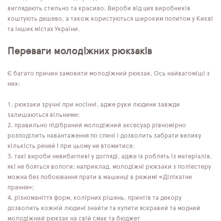
виглядають стильно та красиво. Вироби від цих виробників
коштують дешево, а також користуються широким попитом у Києві
та інших містах України.
Переваги молодіжних рюкзаків
Є багато причин замовити молодіжний рюкзак. Ось найвагоміші з
них:
рюкзаки зручні при носінні, адже руки людини завжди
залишаються вільними;
правильно підібраний молодіжний аксесуар рівномірно
розподілить навантаження по спині і дозволить забрати велику
кількість речей і при цьому не втомитися;
такі вироби невибагливі у догляді, адже їх роблять із матеріалів,
які не бояться вологи: наприклад, молодіжні рюкзаки з поліестеру
можна без побоювання прати в машинці в режимі «Ділікатне
прання»;
різноманіття форм, колірних рішень, принтів та декору
дозволить кожній людині знайти та купити яскравий та модний
молодіжний рюкзак на свій смак та бюджет