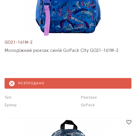
GO21-161M-2
Молодіжний рюкзак синій GoPack City GO21-161M-2
РОЗПРОДАНО
Тип:
Рюкзаки
Бренд:
GoPack