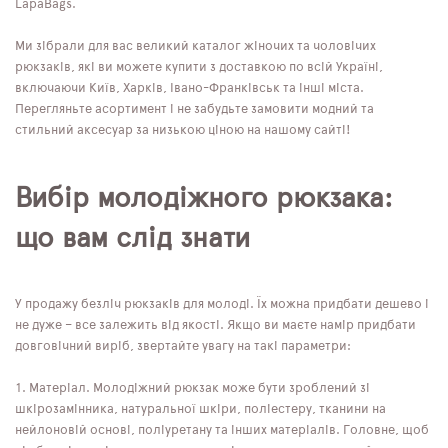
LapaBags.
Ми зібрали для вас великий каталог жіночих та чоловічих
рюкзаків, які ви можете купити з доставкою по всій Україні,
включаючи Київ, Харків, Івано-Франківськ та інші міста.
Перегляньте асортимент і не забудьте замовити модний та
стильний аксесуар за низькою ціною на нашому сайті!
Вибір молодіжного рюкзака:
що вам слід знати
У продажу безліч рюкзаків для молоді. Їх можна придбати дешево і
не дуже – все залежить від якості. Якщо ви маєте намір придбати
довговічний виріб, звертайте увагу на такі параметри:
Матеріал. Молодіжний рюкзак може бути зроблений зі
шкірозамінника, натуральної шкіри, поліестеру, тканини на
нейлоновій основі, поліуретану та інших матеріалів. Головне, щоб