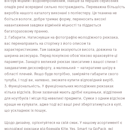
він був міцним і водонепроникним, інакше за перших серйозних
опадів речі всередині сильно постраждають. Переважна більшість
виробів нашого каталогу виконані з поліестеру. Ця тканина не
боїться вологи, добре тримає форму, переносить високі
навантаження завдяки відмінній міцності та піддається
багаторазовому пранню.
Габарити. Натиснувши на фотографію молодіжного рюкзака,
вас перенаправить на сторінку з його описом та
характеристиками. Там завжди вказуються висота, довжина та
ширина аксесуара. Перед покупкою обов'язково враховуйте ці
параметри. Занадто великий рюкзак звисатиме з вашої спини і
завдаватиме дискомфорту, а маленький — натиратиме шкіру в
області плечей. Якщо буде потрібно, заміряйте габарити свого
тулуба, і тоді ви, напевно, зможете купити відповідний виріб.
Функціональність. У функціональних молодіжних рюкзаках
кілька відсіків. Вони зазвичай мають дрібні кишеньки, відділення
для ноутбуків і місця під невеликі предмети. Сумки з одним відсіком
краще не купувати, адже тоді всі ваші речі зберігатимуться в купі,
що ускладнює їх пошук.
Щодо дизайну, орієнтуйтеся на свій смак. У нашому асортименті є
молодіжні рюкзаки від брендів Kite, Yes, Smart та GoPack, які