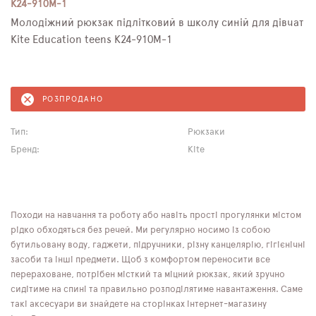
K24-910M-1
Молодіжний рюкзак підлітковий в школу синій для дівчат
Kite Education teens K24-910M-1
РОЗПРОДАНО
Тип:
Рюкзаки
Бренд:
Kite
Походи на навчання та роботу або навіть прості прогулянки містом
рідко обходяться без речей. Ми регулярно носимо із собою
бутильовану воду, гаджети, підручники, різну канцелярію, гігієнічні
засоби та інші предмети. Щоб з комфортом переносити все
перераховане, потрібен місткий та міцний рюкзак, який зручно
сидітиме на спині та правильно розподілятиме навантаження. Саме
такі аксесуари ви знайдете на сторінках інтернет-магазину