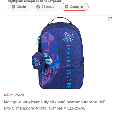
Підібрані товари за параметрами:
ПЛЯШКИ ДЛЯ ВОДИ
Синій
14 років
Скинути
DELUNE
SCHOOL STANDARD
SKYNAME
РОЗПРОДАЖ
MK22-2569L
Молодіжний міський підлітковий рюкзак з портом USB
Kite City в школу Mortal Kombat MK22-2569L