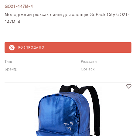
GO21-147M-4
Молодіжний рюкзак синій для хлопців GoPack City GO21-
147M-4
РОЗПРОДАНО
Тип:
Рюкзаки
Бренд:
GoPack