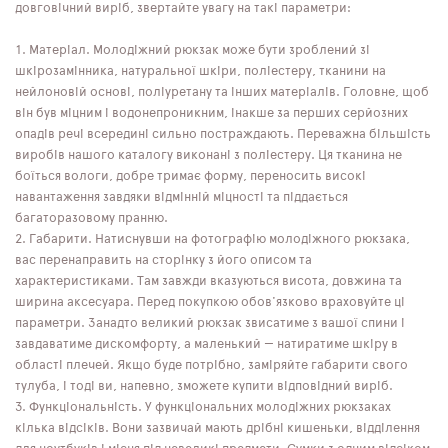
довговічний виріб, звертайте увагу на такі параметри:
Матеріал. Молодіжний рюкзак може бути зроблений зі
шкірозамінника, натуральної шкіри, поліестеру, тканини на
нейлоновій основі, поліуретану та інших матеріалів. Головне, щоб
він був міцним і водонепроникним, інакше за перших серйозних
опадів речі всередині сильно постраждають. Переважна більшість
виробів нашого каталогу виконані з поліестеру. Ця тканина не
боїться вологи, добре тримає форму, переносить високі
навантаження завдяки відмінній міцності та піддається
багаторазовому пранню.
Габарити. Натиснувши на фотографію молодіжного рюкзака,
вас перенаправить на сторінку з його описом та
характеристиками. Там завжди вказуються висота, довжина та
ширина аксесуара. Перед покупкою обов'язково враховуйте ці
параметри. Занадто великий рюкзак звисатиме з вашої спини і
завдаватиме дискомфорту, а маленький — натиратиме шкіру в
області плечей. Якщо буде потрібно, заміряйте габарити свого
тулуба, і тоді ви, напевно, зможете купити відповідний виріб.
Функціональність. У функціональних молодіжних рюкзаках
кілька відсіків. Вони зазвичай мають дрібні кишеньки, відділення