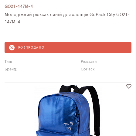
GO21-147M-4
Молодіжний рюкзак синій для хлопців GoPack City GO21-
147M-4
РОЗПРОДАНО
Тип:
Рюкзаки
Бренд:
GoPack