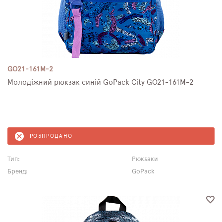
GO21-161M-2
Молодіжний рюкзак синій GoPack City GO21-161M-2
РОЗПРОДАНО
Тип:
Рюкзаки
Бренд:
GoPack