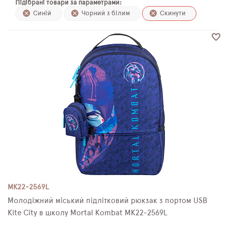
Підібрані товари за параметрами:
ПЛЯШКИ ДЛЯ ВОДИ
Синій
Чорний з білим
Скинути
DELUNE
SCHOOL STANDARD
SKYNAME
РОЗПРОДАЖ
MK22-2569L
Молодіжний міський підлітковий рюкзак з портом USB
Kite City в школу Mortal Kombat MK22-2569L