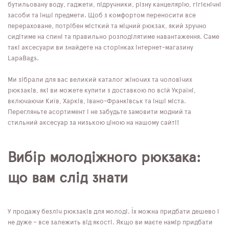
бутильовану воду, гаджети, підручники, різну канцелярію, гігієнічні
засоби та інші предмети. Щоб з комфортом переносити все
перераховане, потрібен місткий та міцний рюкзак, який зручно
сидітиме на спині та правильно розподілятиме навантаження. Саме
такі аксесуари ви знайдете на сторінках інтернет-магазину
LapaBags.
Ми зібрали для вас великий каталог жіночих та чоловічих
рюкзаків, які ви можете купити з доставкою по всій Україні,
включаючи Київ, Харків, Івано-Франківськ та інші міста.
Перегляньте асортимент і не забудьте замовити модний та
стильний аксесуар за низькою ціною на нашому сайті!
Вибір молодіжного рюкзака:
що вам слід знати
У продажу безліч рюкзаків для молоді. Їх можна придбати дешево і
не дуже – все залежить від якості. Якщо ви маєте намір придбати