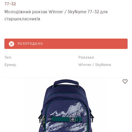
77-32
Молодіжний рюкзак Winner / SkyName 77-32 для
старшокласників
РОЗПРОДАНО
Тип:
Рюкзаки
Бренд:
Winner / SkyName