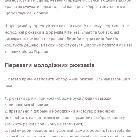
для ноутбуків і місця під невеликі предмети. Сумки з одним відсіком
краще не купувати, адже тоді всі ваші речі зберігатимуться в купі,
що ускладнює їх пошук.
Щодо дизайну, орієнтуйтеся на свій смак. У нашому асортименті є
молодіжні рюкзаки від брендів Kite, Yes, Smart та GoPack, які
виглядають стильно та красиво. Вироби від цих виробників
коштують дешево, а також користуються широким попитом у Києві
та інших містах України.
Переваги молодіжних рюкзаків
Є багато причин замовити молодіжний рюкзак. Ось найвагоміші з
них:
рюкзаки зручні при носінні, адже руки людини завжди
залишаються вільними;
правильно підібраний молодіжний аксесуар рівномірно
розподілить навантаження по спині і дозволить забрати велику
кількість речей і при цьому не втомитися;
такі вироби невибагливі у догляді, адже їх роблять із матеріалів,