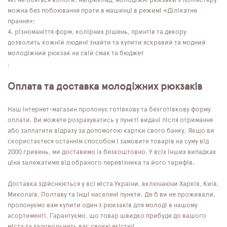
які не бояться вологи: наприклад, молодіжні рюкзаки з поліестеру
можна без побоювання прати в машинці в режимі «Ділікатне
прання»;
різноманіття форм, колірних рішень, принтів та декору
дозволить кожній людині знайти та купити яскравий та модний
молодіжний рюкзак на свій смак та бюджет
.
Оплата та доставка молодіжних рюкзаків
Наш інтернет-магазин пропонує готівкову та безготівкову форму
оплати. Ви можете розрахуватись у пункті видачі після отримання
або заплатити відразу за допомогою картки свого банку. Якщо ви
скористаєтеся останнім способом і замовите товарів на суму від
2000 гривень, ми доставимо їх безкоштовно. У всіх інших випадках
ціна залежатиме від обраного перевізника та його тарифів.
Доставка здійснюється у всі міста України, включаючи Харків, Київ,
Миколаїв, Полтаву та інші населені пункти. Де б ви не проживали,
пропонуємо вам купити один з рюкзаків для молоді в нашому
асортименті. Гарантуємо, що товар швидко прибуде до вашого
міста та задовольнить вас своєю якістю!