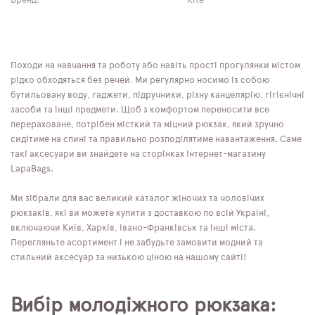
Бренд:
Kite
Походи на навчання та роботу або навіть прості прогулянки містом
рідко обходяться без речей. Ми регулярно носимо із собою
бутильовану воду, гаджети, підручники, різну канцелярію, гігієнічні
засоби та інші предмети. Щоб з комфортом переносити все
перераховане, потрібен місткий та міцний рюкзак, який зручно
сидітиме на спині та правильно розподілятиме навантаження. Саме
такі аксесуари ви знайдете на сторінках інтернет-магазину
LapaBags.
Ми зібрали для вас великий каталог жіночих та чоловічих
рюкзаків, які ви можете купити з доставкою по всій Україні,
включаючи Київ, Харків, Івано-Франківськ та інші міста.
Перегляньте асортимент і не забудьте замовити модний та
стильний аксесуар за низькою ціною на нашому сайті!
Вибір молодіжного рюкзака: