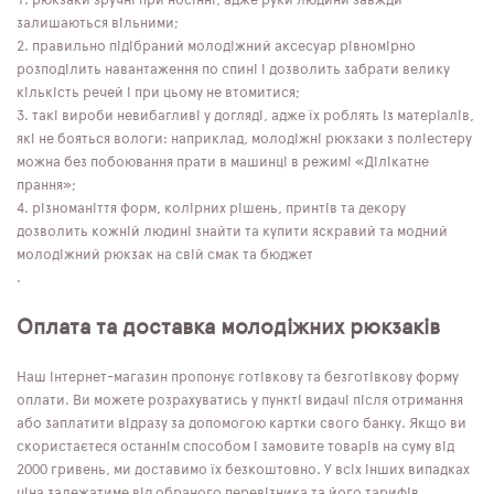
рюкзаки зручні при носінні, адже руки людини завжди
залишаються вільними;
правильно підібраний молодіжний аксесуар рівномірно
розподілить навантаження по спині і дозволить забрати велику
кількість речей і при цьому не втомитися;
такі вироби невибагливі у догляді, адже їх роблять із матеріалів,
які не бояться вологи: наприклад, молодіжні рюкзаки з поліестеру
можна без побоювання прати в машинці в режимі «Ділікатне
прання»;
різноманіття форм, колірних рішень, принтів та декору
дозволить кожній людині знайти та купити яскравий та модний
молодіжний рюкзак на свій смак та бюджет
.
Оплата та доставка молодіжних рюкзаків
Наш інтернет-магазин пропонує готівкову та безготівкову форму
оплати. Ви можете розрахуватись у пункті видачі після отримання
або заплатити відразу за допомогою картки свого банку. Якщо ви
скористаєтеся останнім способом і замовите товарів на суму від
2000 гривень, ми доставимо їх безкоштовно. У всіх інших випадках
ціна залежатиме від обраного перевізника та його тарифів.