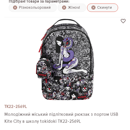
Підібрані товари за параметрами:
ПЛЯШКИ ДЛЯ ВОДИ
Різнокольоровий
Жіночі
Скинути
DELUNE
SCHOOL STANDARD
SKYNAME
РОЗПРОДАЖ
TK22-2569L
Молодіжний міський підлітковий рюкзак з портом USB
Kite City в школу tokidoki TK22-2569L