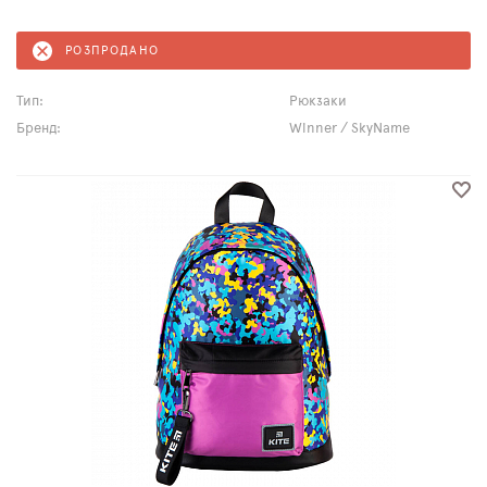
РОЗПРОДАНО
Тип:
Рюкзаки
Бренд:
Winner / SkyName