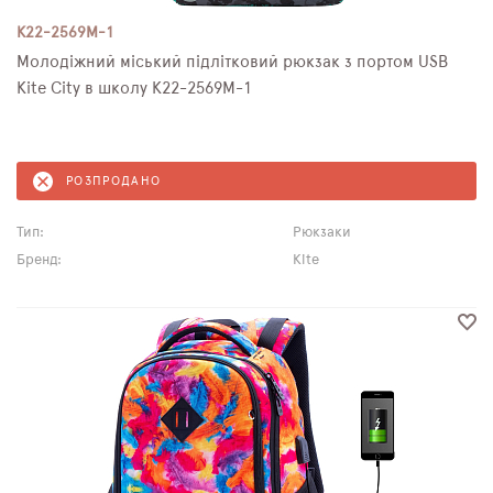
K22-2569M-1
Молодіжний міський підлітковий рюкзак з портом USB
Kite City в школу K22-2569M-1
РОЗПРОДАНО
Тип:
Рюкзаки
Бренд:
Kite