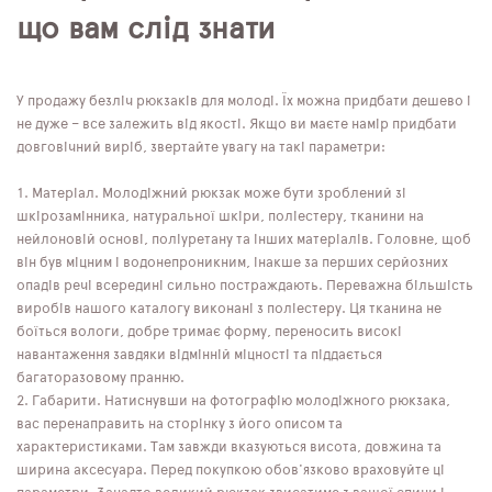
що вам слід знати
У продажу безліч рюкзаків для молоді. Їх можна придбати дешево і
не дуже – все залежить від якості. Якщо ви маєте намір придбати
довговічний виріб, звертайте увагу на такі параметри:
Матеріал. Молодіжний рюкзак може бути зроблений зі
шкірозамінника, натуральної шкіри, поліестеру, тканини на
нейлоновій основі, поліуретану та інших матеріалів. Головне, щоб
він був міцним і водонепроникним, інакше за перших серйозних
опадів речі всередині сильно постраждають. Переважна більшість
виробів нашого каталогу виконані з поліестеру. Ця тканина не
боїться вологи, добре тримає форму, переносить високі
навантаження завдяки відмінній міцності та піддається
багаторазовому пранню.
Габарити. Натиснувши на фотографію молодіжного рюкзака,
вас перенаправить на сторінку з його описом та
характеристиками. Там завжди вказуються висота, довжина та
ширина аксесуара. Перед покупкою обов'язково враховуйте ці