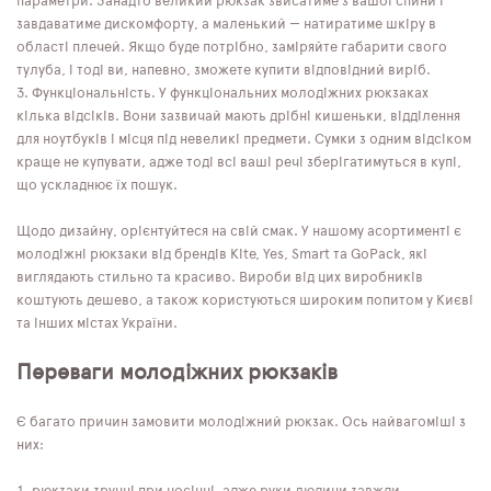
параметри. Занадто великий рюкзак звисатиме з вашої спини і
завдаватиме дискомфорту, а маленький — натиратиме шкіру в
області плечей. Якщо буде потрібно, заміряйте габарити свого
тулуба, і тоді ви, напевно, зможете купити відповідний виріб.
Функціональність. У функціональних молодіжних рюкзаках
кілька відсіків. Вони зазвичай мають дрібні кишеньки, відділення
для ноутбуків і місця під невеликі предмети. Сумки з одним відсіком
краще не купувати, адже тоді всі ваші речі зберігатимуться в купі,
що ускладнює їх пошук.
Щодо дизайну, орієнтуйтеся на свій смак. У нашому асортименті є
молодіжні рюкзаки від брендів Kite, Yes, Smart та GoPack, які
виглядають стильно та красиво. Вироби від цих виробників
коштують дешево, а також користуються широким попитом у Києві
та інших містах України.
Переваги молодіжних рюкзаків
Є багато причин замовити молодіжний рюкзак. Ось найвагоміші з
них: