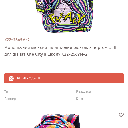
K22-2569M-2
Молодіжний міський підлітковий рюкзак з портом USB
для дівчат Kite City в школу K22-2569M-2
РОЗПРОДАНО
Тип:
Рюкзаки
Бренд:
Kite