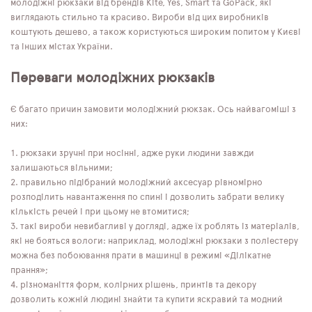
молодіжні рюкзаки від брендів Kite, Yes, Smart та GoPack, які
виглядають стильно та красиво. Вироби від цих виробників
коштують дешево, а також користуються широким попитом у Києві
та інших містах України.
Переваги молодіжних рюкзаків
Є багато причин замовити молодіжний рюкзак. Ось найвагоміші з
них:
рюкзаки зручні при носінні, адже руки людини завжди
залишаються вільними;
правильно підібраний молодіжний аксесуар рівномірно
розподілить навантаження по спині і дозволить забрати велику
кількість речей і при цьому не втомитися;
такі вироби невибагливі у догляді, адже їх роблять із матеріалів,
які не бояться вологи: наприклад, молодіжні рюкзаки з поліестеру
можна без побоювання прати в машинці в режимі «Ділікатне
прання»;
різноманіття форм, колірних рішень, принтів та декору
дозволить кожній людині знайти та купити яскравий та модний