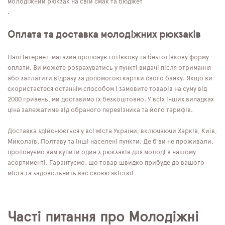
молодіжний рюкзак на свій смак та бюджет
.
Оплата та доставка молодіжних рюкзаків
Наш інтернет-магазин пропонує готівкову та безготівкову форму
оплати. Ви можете розрахуватись у пункті видачі після отримання
або заплатити відразу за допомогою картки свого банку. Якщо ви
скористаєтеся останнім способом і замовите товарів на суму від
2000 гривень, ми доставимо їх безкоштовно. У всіх інших випадках
ціна залежатиме від обраного перевізника та його тарифів.
Доставка здійснюється у всі міста України, включаючи Харків, Київ,
Миколаїв, Полтаву та інші населені пункти. Де б ви не проживали,
пропонуємо вам купити один з рюкзаків для молоді в нашому
асортименті. Гарантуємо, що товар швидко прибуде до вашого
міста та задовольнить вас своєю якістю!
Часті питання про Молодіжні