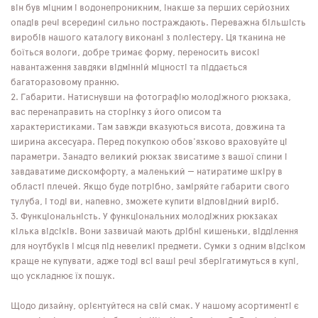
він був міцним і водонепроникним, інакше за перших серйозних
опадів речі всередині сильно постраждають. Переважна більшість
виробів нашого каталогу виконані з поліестеру. Ця тканина не
боїться вологи, добре тримає форму, переносить високі
навантаження завдяки відмінній міцності та піддається
багаторазовому пранню.
Габарити. Натиснувши на фотографію молодіжного рюкзака,
вас перенаправить на сторінку з його описом та
характеристиками. Там завжди вказуються висота, довжина та
ширина аксесуара. Перед покупкою обов'язково враховуйте ці
параметри. Занадто великий рюкзак звисатиме з вашої спини і
завдаватиме дискомфорту, а маленький — натиратиме шкіру в
області плечей. Якщо буде потрібно, заміряйте габарити свого
тулуба, і тоді ви, напевно, зможете купити відповідний виріб.
Функціональність. У функціональних молодіжних рюкзаках
кілька відсіків. Вони зазвичай мають дрібні кишеньки, відділення
для ноутбуків і місця під невеликі предмети. Сумки з одним відсіком
краще не купувати, адже тоді всі ваші речі зберігатимуться в купі,
що ускладнює їх пошук.
Щодо дизайну, орієнтуйтеся на свій смак. У нашому асортименті є