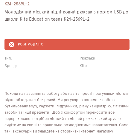
K24-2569L-2
Молодіжний міський підлітковий рюкзак з портом USB до
школи Kite Education teens K24-2569L-2
РОЗПРОДАНО
Тип:
Рюкзаки
Бренд:
Kite
Походи на навчання та роботу або навіть прості прогулянки містом
рідко обходяться без речей. Ми регулярно носимо із собою
бутильовану воду, гаджети, підручники, різну канцелярію, гігієнічні
засоби та інші предмети. Щоб з комфортом переносити все
перераховане, потрібен місткий та міцний рюкзак, який зручно
сидітиме на спині та правильно розподілятиме навантаження. Саме
такі аксесуари ви знайдете на сторінках інтернет-магазину