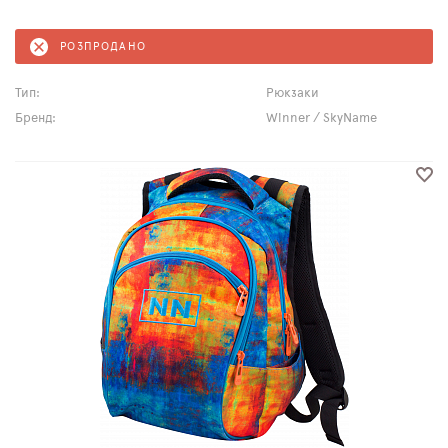
РОЗПРОДАНО
Тип:
Рюкзаки
Бренд:
Winner / SkyName