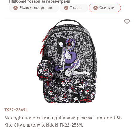
Підібрані товари за параметрами:
ПЛЯШКИ ДЛЯ ВОДИ
Різнокольоровий
7 клас
Скинути
DELUNE
SCHOOL STANDARD
SKYNAME
РОЗПРОДАЖ
TK22-2569L
Молодіжний міський підлітковий рюкзак з портом USB
Kite City в школу tokidoki TK22-2569L