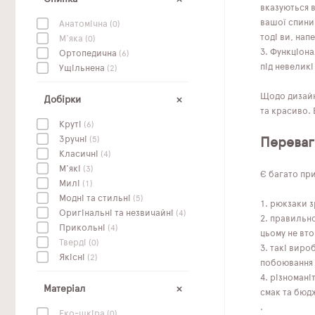
вказуються 
вашої спини 
Анатомічна
(0)
тоді ви, нап
М'яка
(0)
Функціонал
Ортопедична
(6)
під невеликі
Ущільнена
(2)
Щодо дизайну
Добірки
та красиво.
Круті
(6)
Зручні
(5)
Переваг
Класичні
(4)
М'які
(3)
Є багато пр
Милі
(1)
Модні та стильні
(5)
рюкзаки з
Оригінальні та незвичайні
(4)
правильно
Прикольні
(4)
цьому не вто
Тверді
(0)
такі вироб
Якісні
(2)
побоювання 
різномані
Матеріал
смак та бюд
.
Еко-шкіра
(0)