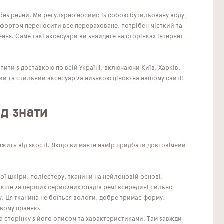
 без речей. Ми регулярно носимо із собою бутильовану воду,
омфортом переносити все перераховане, потрібен місткий та
ння. Саме такі аксесуари ви знайдете на сторінках інтернет-
пити з доставкою по всій Україні, включаючи Київ, Харків,
ний та стильний аксесуар за низькою ціною на нашому сайті!
д знати
ежить від якості. Якщо ви маєте намір придбати довговічний
ї шкіри, поліестеру, тканини на нейлоновій основі,
накше за перших серйозних опадів речі всередині сильно
. Ця тканина не боїться вологи, добре тримає форму,
овому пранню.
 сторінку з його описом та характеристиками. Там завжди