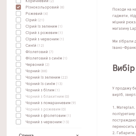
Коричневий
(2)
Різнокольоровий
(8)
Походи на на
Рожевий
(4)
гаджети, під
Сірий
(21)
міцний рюкза
Сірий із зеленим
(1)
магазину La
Сірий з рожевим
(1)
Сірий з червоним
(1)
Ми зібрали д
Синій
(12)
Івано-Франкі
Фіолетовий
(7)
Фіолетовий з синім
(1)
Червоний
(2)
Вибір
Чорний
(88)
Чорний із зеленим
(22)
Чорний із синім
(13)
У продажу бе
Чорний з білим
(1)
виріб, зверт
Чорний з блакитним
(0)
Чорний з помаранчевим
(9)
Матеріал.
Чорний з рожевим
(0)
поліуретану 
Чорний з фіолетовим
(1)
постраждают
Чорний з червоним
(13)
переносить в
Габарити.
Спинка