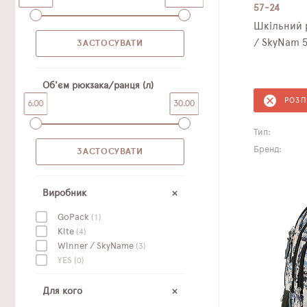
57-24
Шкільний 
/ SkyNam 5
Об'єм рюкзака/ранця (л)
РОЗ
6.00
30.00
Тип:
Бренд:
Виробник
GoPack
(1)
Kite
(4)
Winner / SkyName
(3)
YES
(0)
Для кого