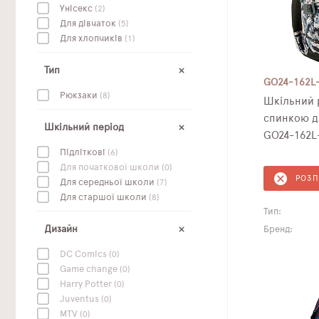
Унісекс
(2)
Для дівчаток
(5)
Для хлопчиків
(1)
Тип
GO24-162L
Рюкзаки
(8)
Шкільний рюкзак з
спинкою д
Шкільний період
GO24-162L
Підліткові
(6)
Для початкової школи
(0)
РОЗ
Для середньої школи
(7)
Для старшої школи
(8)
Тип:
Дизайн
Бренд:
DC Сomics
(0)
Game change
(0)
Harry Potter
(0)
Juventus
(0)
MTV
(0)