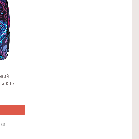
овий
и Kite
аки