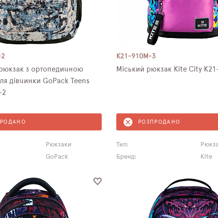
-2
K21-910M-3
 ортопедичною
Міський рюкзак Kite City K2
ля дівчинки GoPack Teens
-2
ПРОДАНО
РОЗПРОДАНО
Рюкзаки
Тип:
Рюкз
GoPack
Бренд:
Kite