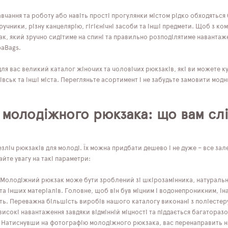
вчання та роботу або навіть прості прогулянки містом рідко обходяться
ручники, різну канцелярію, гігієнічні засоби та інші предмети. Щоб з к
к, який зручно сидітиме на спині та правильно розподілятиме навантаже
paBags.
ля вас великий каталог жіночих та чоловічих рюкзаків, які ви можете ку
вськ та інші міста. Перегляньте асортимент і не забудьте замовити мод
 молодіжного рюкзака: що вам слі
зліч рюкзаків для молоді. Їх можна придбати дешево і не дуже – все зал
айте увагу на такі параметри:
 Молодіжний рюкзак може бути зроблений зі шкірозамінника, натурально
та інших матеріалів. Головне, щоб він був міцним і водонепроникним, і
ь. Переважна більшість виробів нашого каталогу виконані з поліестеру
исокі навантаження завдяки відмінній міцності та піддається багатораз
 Натиснувши на фотографію молодіжного рюкзака, вас перенаправить на