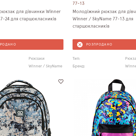
77-13
рюкзак для дівчинки Winner
Молодіжний рюкзак для дів
7-24 для старшокласників
Winner / SkyName 77-13 для
старшокласників
ПРОДАНО
РОЗПРОДАНО
Рюкзаки
Тип:
Рюкз
Winner / SkyName
Бренд:
Winne