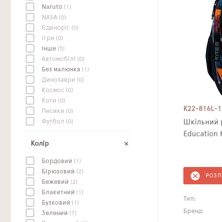
Naruto
(1)
NASA
(0)
Єдиноріг
(0)
Ігри
(0)
Інше
(5)
Автомобілі
(0)
Без малюнка
(1)
Динозаври
(0)
Космос
(0)
Коти
(0)
K22-816L-1
Песики
(0)
Футбол
(0)
Шкільний 
Education 
Колір
Бордовий
(1)
Бірюзовий
(2)
РОЗ
Бежевий
(2)
Блакитний
(1)
Тип:
Бузковий
(1)
Бренд:
Зелений
(7)