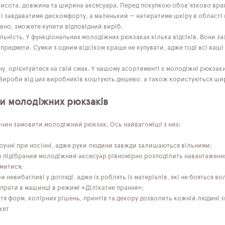
висота, довжина та ширина аксесуара. Перед покупкою обов'язково врах
і завдаватиме дискомфорту, а маленький — натиратиме шкіру в області п
евно, зможете купити відповідний виріб.
ьність. У функціональних молодіжних рюкзаках кілька відсіків. Вони заз
 предмети. Сумки з одним відсіком краще не купувати, адже тоді всі ваші
, орієнтуйтеся на свій смак. У нашому асортименті є молодіжні рюкзаки в
 Вироби від цих виробників коштують дешево, а також користуються широ
и молодіжних рюкзаків
ичин замовити молодіжний рюкзак. Ось найвагоміші з них:
ручні при носінні, адже руки людини завжди залишаються вільними;
 підібраний молодіжний аксесуар рівномірно розподілить навантаження п
митися;
и невибагливі у догляді, адже їх роблять із матеріалів, які не бояться 
прати в машинці в режимі «Ділікатне прання»;
ття форм, колірних рішень, принтів та декору дозволить кожній людині 
жет