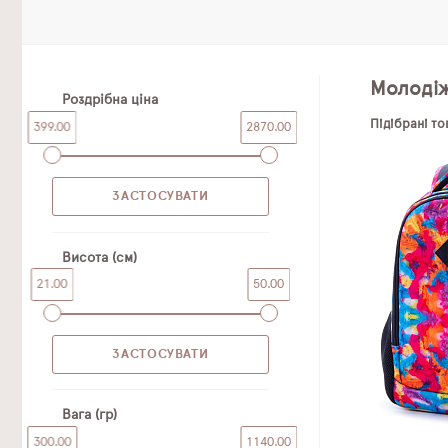
Молодіж
Роздрібна ціна
Підібрані т
399.00
2870.00
Висота (см)
21.00
50.00
Вага (гр)
300.00
1140.00