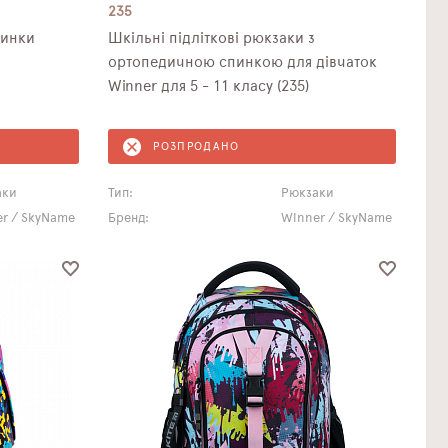
235
чинки
Шкільні підліткові рюкзаки з
ортопедичною спинкою для дівчаток
Winner для 5 - 11 класу (235)
РОЗПРОДАНО
аки
Тип:
Рюкзаки
r / SkyName
Бренд:
Winner / SkyName