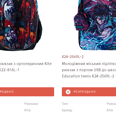
K24-2569L-2
рюкзак з ортопедичний Kite
Молодіжний міський підлітк
K22-816L-1
рюкзак з портом USB до школ
Education teens K24-2569L-2
ПРОДАНО
РОЗПРОДАНО
Рюкзаки
Тип:
Рюкз
Kite
Бренд:
Kite