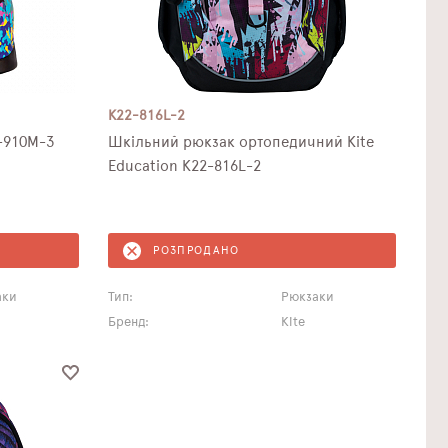
K22-816L-2
1-910M-3
Шкільний рюкзак ортопедичний Kite
Education K22-816L-2
РОЗПРОДАНО
аки
Тип:
Рюкзаки
Бренд:
Kite