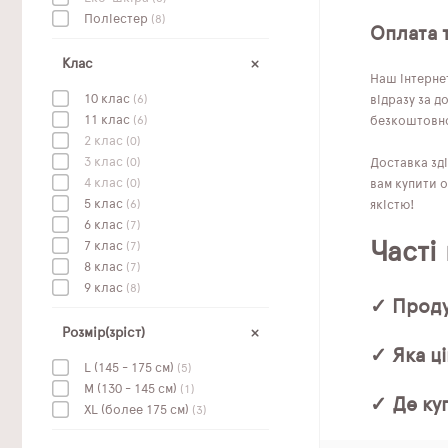
Поліестер
(8)
Оплата 
Клас
Наш інтернет
10 клас
(6)
відразу за д
11 клас
(6)
безкоштовно.
2 клас
(0)
3 клас
(0)
Доставка зді
4 клас
(0)
вам купити 
5 клас
(6)
якістю!
6 клас
(7)
Часті
7 клас
(7)
8 клас
(7)
9 клас
(8)
✓ Проду
Розмір(зріст)
✓ Яка ц
L (145 - 175 см)
(5)
M (130 - 145 см)
(1)
✓ Де ку
XL (более 175 см)
(3)