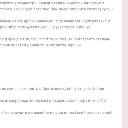
овуйте ці параметри. Занадто великий рюкзак звисатиме з
лечей. Якщо буде потрібно, заміряйте габарити свого тулуба, і
вичай мають дрібні кишеньки, відділення для ноутбуків і місця
 речі зберігатимуться в купі, що ускладнює їх пошук.
ід брендів Kite, Yes, Smart та GoPack, які виглядають стильно
ким попитом у Києві та інших містах України.
о спині і дозволить забрати велику кількість речей і при
вологи: наприклад, молодіжні рюкзаки з поліестеру можна без
знайти та купити яскравий та модний молодіжний рюкзак на свій