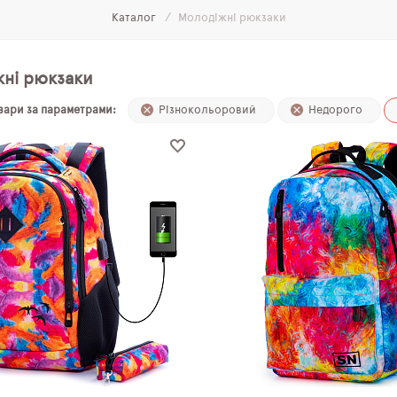
Каталог
Молодіжні рюкзаки
ні рюкзаки
овари за параметрами:
Різнокольоровий
Недорого