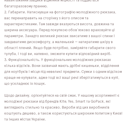
навантаження завдяки відмінній міцності та піддається
багаторазовому пранню.
Габарити. Натиснувши на фотографію молодіжного рюкзака,
вас перенаправить на сторінку з його описом та
характеристиками. Там завжди вказуються висота, довжина та
ширина аксесуара. Перед покупкою обов'язково враховуйте ці
параметри. Занадто великий рюкзак звисатиме з вашої спини і
завдаватиме дискомфорту, а маленький — натиратиме шкіру в
області плечей. Якщо буде потрібно, заміряйте габарити свого
тулуба, і тоді ви, напевно, зможете купити відповідний виріб.
Функціональність. У функціональних молодіжних рюкзаках
кілька відсіків. Вони зазвичай мають дрібні кишеньки, відділення
для ноутбуків і місця під невеликі предмети. Сумки з одним відсіком
краще не купувати, адже тоді всі ваші речі зберігатимуться в купі,
що ускладнює їх пошук.
Щодо дизайну, орієнтуйтеся на свій смак. У нашому асортименті є
молодіжні рюкзаки від брендів Kite, Yes, Smart та GoPack, які
виглядають стильно та красиво. Вироби від цих виробників
коштують дешево, а також користуються широким попитом у Києві
та інших містах України.