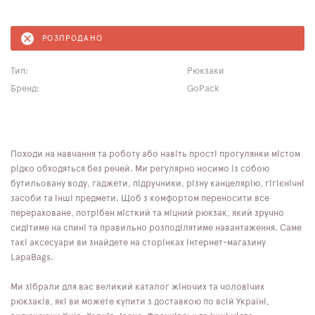
РОЗПРОДАНО
Тип:
Рюкзаки
Бренд:
GoPack
Походи на навчання та роботу або навіть прості прогулянки містом
рідко обходяться без речей. Ми регулярно носимо із собою
бутильовану воду, гаджети, підручники, різну канцелярію, гігієнічні
засоби та інші предмети. Щоб з комфортом переносити все
перераховане, потрібен місткий та міцний рюкзак, який зручно
сидітиме на спині та правильно розподілятиме навантаження. Саме
такі аксесуари ви знайдете на сторінках інтернет-магазину
LapaBags.
Ми зібрали для вас великий каталог жіночих та чоловічих
рюкзаків, які ви можете купити з доставкою по всій Україні,