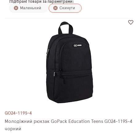
Підібрані товари за параметрами:
ПЛЯШКИ ДЛЯ ВОДИ
Маленький
Скинути
DELUNE
SCHOOL STANDARD
SKYNAME
РОЗПРОДАЖ
GO24-119S-4
Молодіжний рюкзак GoPack Education Teens GO24-119S-4
чорний