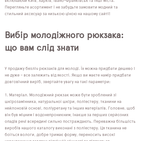
включаючи Київ, Харків, Івано-Франківськ та інші міста.
Перегляньте асортимент і не забудьте замовити модний та
стильний аксесуар за низькою ціною на нашому сайті!
Вибір молодіжного рюкзака:
що вам слід знати
У продажу безліч рюкзаків для молоді. Їх можна придбати дешево і
не дуже – все залежить від якості. Якщо ви маєте намір придбати
довговічний виріб, звертайте увагу на такі параметри:
Матеріал. Молодіжний рюкзак може бути зроблений зі
шкірозамінника, натуральної шкіри, поліестеру, тканини на
нейлоновій основі, поліуретану та інших матеріалів. Головне, щоб
він був міцним і водонепроникним, інакше за перших серйозних
опадів речі всередині сильно постраждають. Переважна більшість
виробів нашого каталогу виконані з поліестеру. Ця тканина не
боїться вологи, добре тримає форму, переносить високі