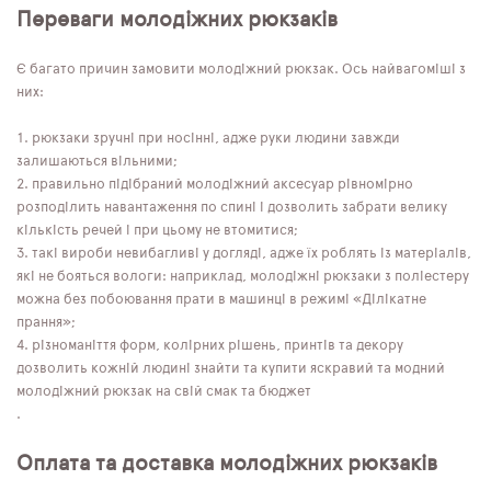
Переваги молодіжних рюкзаків
Є багато причин замовити молодіжний рюкзак. Ось найвагоміші з
них:
рюкзаки зручні при носінні, адже руки людини завжди
залишаються вільними;
правильно підібраний молодіжний аксесуар рівномірно
розподілить навантаження по спині і дозволить забрати велику
кількість речей і при цьому не втомитися;
такі вироби невибагливі у догляді, адже їх роблять із матеріалів,
які не бояться вологи: наприклад, молодіжні рюкзаки з поліестеру
можна без побоювання прати в машинці в режимі «Ділікатне
прання»;
різноманіття форм, колірних рішень, принтів та декору
дозволить кожній людині знайти та купити яскравий та модний
молодіжний рюкзак на свій смак та бюджет
.
Оплата та доставка молодіжних рюкзаків