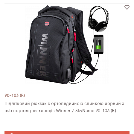
90-103 (R)
Підлітковий рюкзак з ортопедичною спинкою чорний з
usb портом для хлопців Winner / SkyName 90-103 (R)