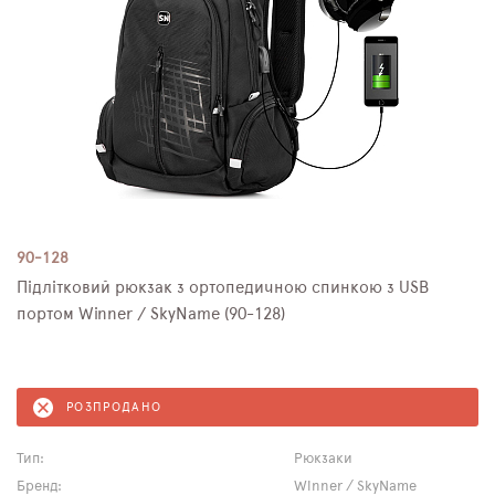
90-128
Підлітковий рюкзак з ортопедичною спинкою з USB
портом Winner / SkyName (90-128)
РОЗПРОДАНО
Тип:
Рюкзаки
Бренд:
Winner / SkyName