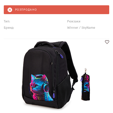
РОЗПРОДАНО
Тип:
Рюкзаки
Бренд:
Winner / SkyName