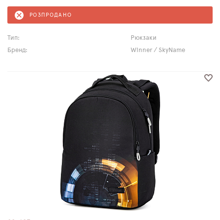
РОЗПРОДАНО
Тип:
Рюкзаки
Бренд:
Winner / SkyName