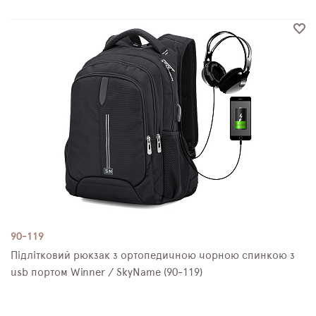
90-119
Підлітковий рюкзак з ортопедичною чорною спинкою з
usb портом Winner / SkyName (90-119)