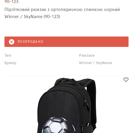
90-123
Підлітковий рюкзак з ортопедичною спинкою чорний
Winner / SkyName (90-123)
РОЗПРОДАНО
Тип:
Рюкзаки
Бренд:
Winner / SkyName