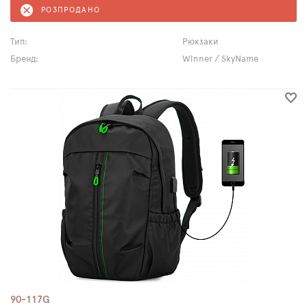
РОЗПРОДАНО
Тип:
Рюкзаки
Бренд:
Winner / SkyName
90-117G