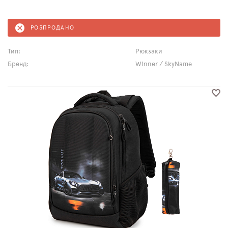
РОЗПРОДАНО
Тип:
Рюкзаки
Бренд:
Winner / SkyName