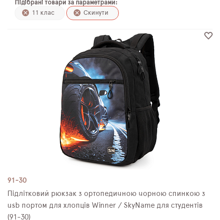
Підібрані товари за параметрами:
ПЛЯШКИ ДЛЯ ВОДИ
11 клас
Скинути
DELUNE
SCHOOL STANDARD
SKYNAME
РОЗПРОДАЖ
91-30
Підлітковий рюкзак з ортопедичною чорною спинкою з
usb портом для хлопців Winner / SkyName для студентів
(91-30)