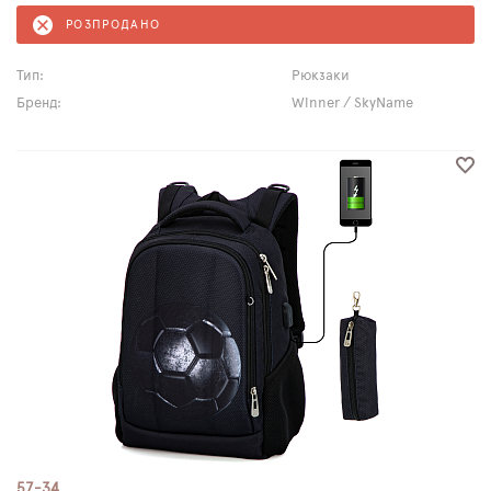
РОЗПРОДАНО
Тип:
Рюкзаки
Бренд:
Winner / SkyName
57-34