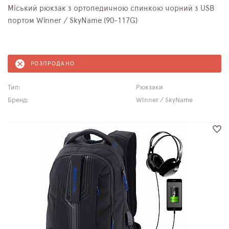
Міський рюкзак з ортопедичною спинкою чорний з USB
портом Winner / SkyName (90-117G)
РОЗПРОДАНО
Тип:
Рюкзаки
Бренд:
Winner / SkyName