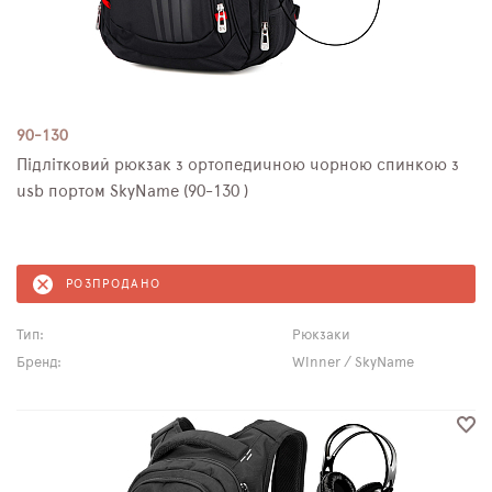
90-130
Підлітковий рюкзак з ортопедичною чорною спинкою з
usb портом SkyName (90-130 )
РОЗПРОДАНО
Тип:
Рюкзаки
Бренд:
Winner / SkyName