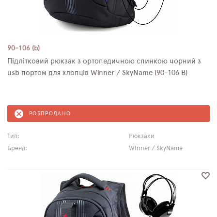
90-106 (b)
Підлітковий рюкзак з ортопедичною спинкою чорний з
usb портом для хлопців Winner / SkyName (90-106 B)
РОЗПРОДАНО
Тип:
Рюкзаки
Бренд:
Winner / SkyName