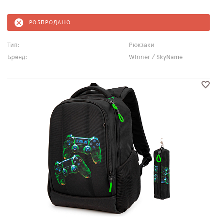
РОЗПРОДАНО
Тип:
Рюкзаки
Бренд:
Winner / SkyName