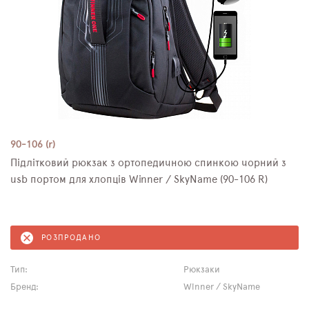
90-106 (r)
Підлітковий рюкзак з ортопедичною спинкою чорний з
usb портом для хлопців Winner / SkyName (90-106 R)
РОЗПРОДАНО
Тип:
Рюкзаки
Бренд:
Winner / SkyName