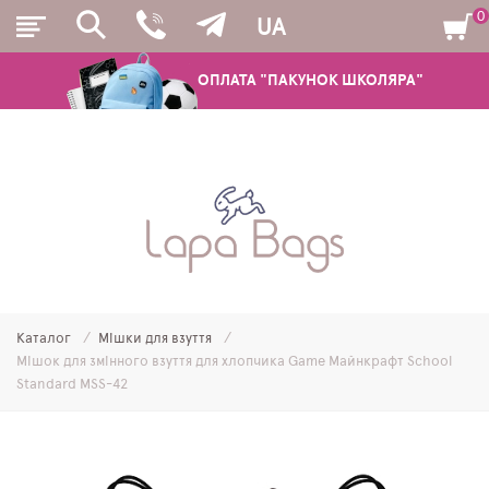
0
UA
ОПЛАТА "ПАКУНОК ШКОЛЯРА"
РЮКЗАКИ
ШКІЛЬНІ РЮКЗАКИ ТА РАНЦІ
ПІДЛІТКОВІ РЮКЗАКИ
Каталог
Мішки для взуття
МОЛОДІЖНІ РЮКЗАКИ
Мішок для змінного взуття для хлопчика Game Майнкрафт School
Standard MSS-42
ПЕНАЛИ
МІШКИ ДЛЯ ВЗУТТЯ