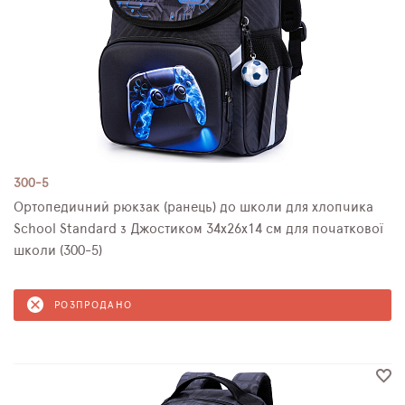
300-5
Ортопедичний рюкзак (ранець) до школи для хлопчика
School Standard з Джостиком 34х26х14 см для початкової
школи (300-5)
РОЗПРОДАНО