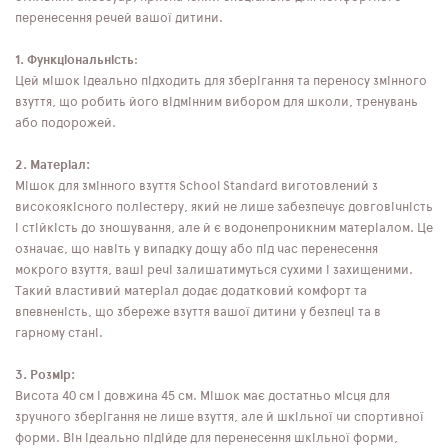
перенесення речей вашої дитини.
1. Функціональність
:
Цей мішок ідеально підходить для зберігання та переносу змінного
взуття, що робить його відмінним вибором для школи, тренувань
або подорожей.
2. Матеріал:
Мішок для змінного взуття School Standard виготовлений з
високоякісного поліестеру, який не лише забезпечує довговічність
і стійкість до зношування, але й є водонепроникним матеріалом. Це
означає, що навіть у випадку дощу або під час перенесення
мокрого взуття, ваші речі залишатимуться сухими і захищеними.
Такий властивий матеріал додає додатковий комфорт та
впевненість, що збереже взуття вашої дитини у безпеці та в
гарному стані.
3. Розмір:
Висота 40 см і довжина 45 см. Мішок має достатньо місця для
зручного зберігання не лише взуття, але й шкільної чи спортивної
форми. Він ідеально підійде для перенесення шкільної форми,