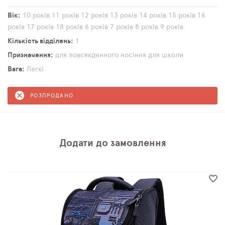
Вік
10 років
11 років
12 років
13 років
14 років
15 років
16
років
17 років
18 років
6 років
7 років
8 років
9 років
Кількість відділень
1
Призначення
для повсякденного носіння
для школи
Вага
Легкі
РОЗПРОДАНО
Додати до замовлення