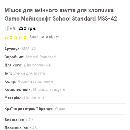
Мішок для змінного взуття для хлопчика
Game Майнкрафт School Standard MSS-42
Ціна:
220 грн.
Залишити відгук
Артикул
MSS-42
Виробник
School Standard
Для кого
Для хлопчиків
Тип
Сумки для взуття
Колір
Чорний із зеленим
Комплектація
Мішок для взуття
Матеріал
Поліестер
Країна реєстрації бренду
Україна
Висота (см)
40
Довжина (см)
45