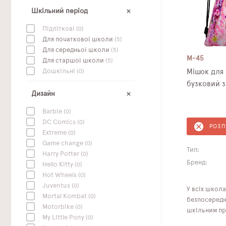
Шкільний період
Підліткові
(0)
Для початкової школи
(5)
Для середньої школи
(5)
M-45
Для старшої школи
(5)
Дошкільні
(0)
Мішок для 
Дизайн
Barbie
(0)
DC Сomics
(0)
РОЗ
Extreme
(0)
Game change
(0)
Тип:
Harry Potter
(0)
Бренд:
Hello Kitty
(0)
Hot Wheels
(0)
Juventus
(0)
У всіх школа
Mortal Kombat
(0)
безпосереднь
Motorbike
(0)
шкільним при
My Little Pony
(0)