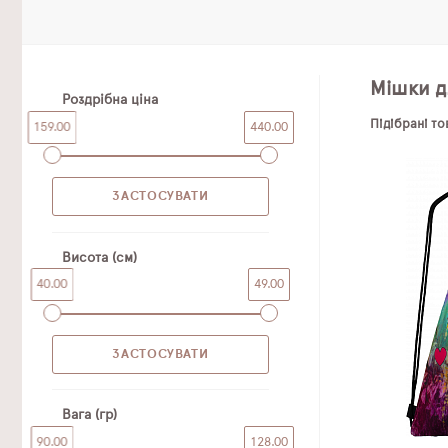
Мішки д
Роздрібна ціна
Підібрані т
159.00
440.00
Висота (см)
40.00
49.00
Вага (гр)
90.00
128.00