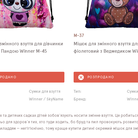
M-37
змінного взуття для дівчинки
Мішок для змінного взуття дл
бузковий з Пандою Winner M-45
фіолетовий з Ведмедиком Wi
ПРОДАНО
РОЗПРОДАНО
Сумки для взуття
Тип:
Сумки
Winner / SkyName
Бренд:
Winne
х та дитячих садках дітей зобов'язують носити змінне взуття. Це робиться
о для здоров'я тих, хто туди ходить, бо бруд та пил провокують розвито
ладдям — негігієнічно, тому краще купити дитині окремий мішок для зм