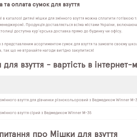
 та оплата сумок для взуття
 в каталозі дитячі мішки для змінного взуття можна сплатити готівкою 
енеджером). Продукція доставляється всіма містами України, включаючи Х
толиці доступна кур'єрська доставка прямо до будинку чи офісу.
з представленим асортиментом сумок для взуття та замовте своєму школ
, так що не втрачайте нагоди вигідно закупитися!
 для взуття - вартість в інтернет-
змінного взуття для дівчинки різнокольоровий з Ведмедиком Winner M-
змінного взуття сірий з Ведмедиком Winner M-35
 питання про Мішки для взуття