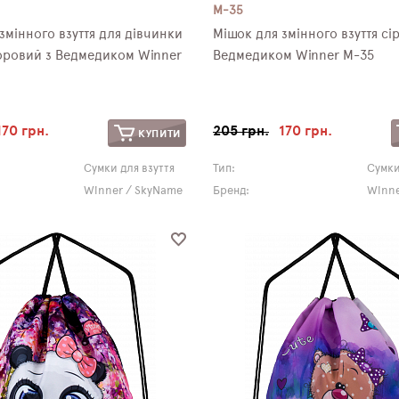
M-35
змінного взуття для дівчинки
Мішок для змінного взуття сі
оровий з Ведмедиком Winner
Ведмедиком Winner M-35
170 грн.
205 грн.
170 грн.
КУПИТИ
Сумки для взуття
Тип:
Сумки
Winner / SkyName
Бренд:
Winne