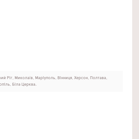
ивий Ріг, Миколаїв, Маріуполь, Вінниця, Херсон, Полтава,
опіль, Біла Церква.