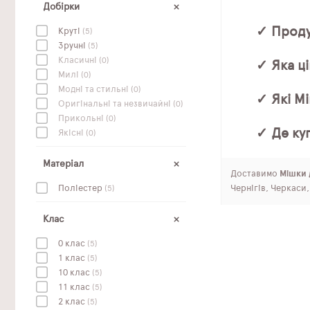
Добірки
✓ Проду
Круті
(5)
Зручні
(5)
Класичні
(0)
✓ Яка ці
Милі
(0)
Модні та стильні
(0)
✓ Які М
Оригінальні та незвичайні
(0)
Прикольні
(0)
✓ Де ку
Якісні
(0)
Матеріал
Доставимо
Мішки д
Поліестер
(5)
Чернігів, Черкаси
Клас
0 клас
(5)
1 клас
(5)
10 клас
(5)
11 клас
(5)
2 клас
(5)