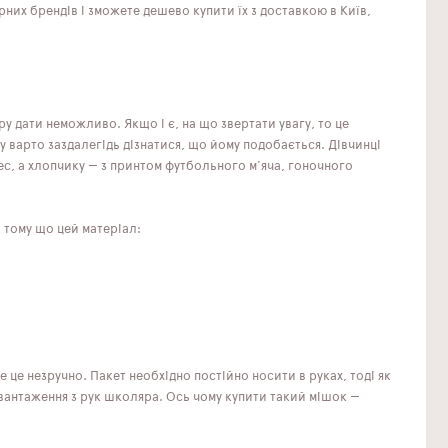
рних брендів і зможете дешево купити їх з доставкою в Київ,
у дати неможливо. Якщо і є, на що звертати увагу, то це
 варто заздалегідь дізнатися, що йому подобається. Дівчинці
ес, а хлопчику — з принтом футбольного м'яча, гоночного
, тому що цей матеріал:
е це незручно. Пакет необхідно постійно носити в руках, тоді як
навантаження з рук школяра. Ось чому купити такий мішок —