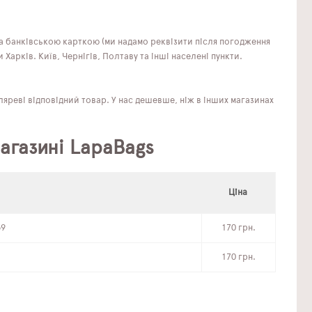
та банківською карткою (ми надамо реквізити після погодження
арків. Київ, Чернігів, Полтаву та інші населені пункти.
яреві відповідний товар. У нас дешевше, ніж в інших магазинах
магазині LapaBags
Ціна
39
170 грн.
170 грн.