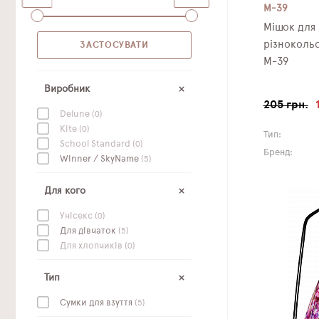
M-39
Мішок для 
різноколь
M-39
Виробник
205 грн.
Delune
(0)
Kite
(0)
Тип:
School Standard
(0)
Бренд:
Winner / SkyName
(5)
Для кого
Унісекс
(0)
Для дівчаток
(5)
Для хлопчиків
(0)
Тип
Сумки для взуття
(5)