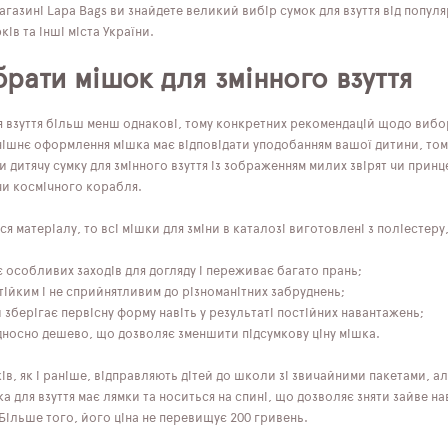
агазині Lapa Bags ви знайдете великий вибір сумок для взуття від популя
ків та інші міста України.
брати мішок для змінного взуття
я взуття більш менш однакові, тому конкретних рекомендацій щодо вибор
ішнє оформлення мішка має відповідати уподобанням вашої дитини, тому
 дитячу сумку для змінного взуття із зображенням милих звірят чи принц
чи космічного корабля.
я матеріалу, то всі мішки для зміни в каталозі виготовлені з поліестеру
є особливих заходів для догляду і переживає багато прань;
тійким і не сприйнятливим до різноманітних забруднень;
 зберігає первісну форму навіть у результаті постійних навантажень;
дносно дешево, що дозволяє зменшити підсумкову ціну мішка.
ів, як і раніше, відправляють дітей до школи зі звичайними пакетами, ал
а для взуття має лямки та носиться на спині, що дозволяє зняти зайве 
 Більше того, його ціна не перевищує 200 гривень.