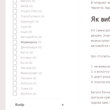
Naruto
(0)
В інтернет-м
NASA
(0)
Чернігів, Хар
Studio Pets
(0)
Transformers
(0)
Як ви
Єдиноріг
(0)
Ігри
(0)
Усі сумки дл
Інше
(0)
дизайн. Зовн
Автомобілі
(0)
можна купити
Ведмедики
(5)
автомобіля 
Динозаври
(0)
Квіти
(0)
Що стосуєтьс
Космос
(0)
Коти
(0)
не вимага
Лисиця
(0)
є вологос
Майнкрафт
(0)
довгі роки
Песики
(0)
коштує ві
Роботи
(0)
Сови
(0)
Багато батьк
Футбол
(0)
шкільна сумк
чудова ідея.
Колір