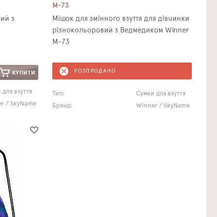
M-73
рий з
Мішок для змінного взуття для дівчинки
різнокольоровий з Ведмедиком Winner
M-73
РОЗПРОДАНО
КУПИТИ
 для взуття
Тип:
Сумки для взуття
r / SkyName
Бренд:
Winner / SkyName