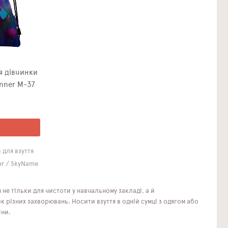
я дівчинки
nner M-37
 для взуття
r / SkyName
 не тільки для чистоти у навчальному закладі, а й
к різних захворювань. Носити взуття в одній сумці з одягом або
іни.