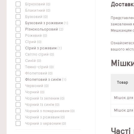
Доставка
Бірюзовий
(0)
Блакитний
(0)
Бузковий
(0)
Представлені
Бузковий з рожевим
(1)
замовлення м
Різнокольоровий
(2)
Мешканцям с
Рожевий
(0)
Сірий
(0)
Ознайомтеся 
Сірий з рожевим
(1)
вашого міста
Світло сірий
(0)
Синій
(0)
Мішки
Темно-сірий
(0)
Фіолетовий
(0)
Фіолетовий з синім
(1)
Товар
Червоний
(0)
Чорний
(0)
Мішок для 
Чорний із зеленим
(0)
Чорний із синім
(0)
Мішок для 
Чорний з помаранчевим
(0)
Чорний з рожевим
(0)
Чорний з червоним
(0)
Часті