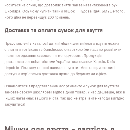
носиться на спині, що дозволяє зняти зайве навантаження з рук
школяра. Ось чому купити такий мішок — чудова ідея. Більше того,
його ціна не перевищує 200 гривень.
Доставка та оплата сумок для взуття
Представлені в каталозі дитячі мішки для змінного взуття можна
сплатити готівкою та банківською карткою (ми надамо реквізити
після погодження замовлення менеджером). Продукція
доставляється всіма містами України, включаючи Харків. Київ,
Чернігів, Полтаву та інші населені пункти. Мешканцям столиці
доступна кур'єрська доставка прямо до будинку чи офісу.
Ознайомтеся з представленим асортиментом сумок для взуття та
замовте своєму школяреві відповідний товар. У нас дешевше, ніж в
інших магазинах вашого міста, так що не втрачайте нагоди вигідно
закупитися!
Мішки для взуття - вартість в