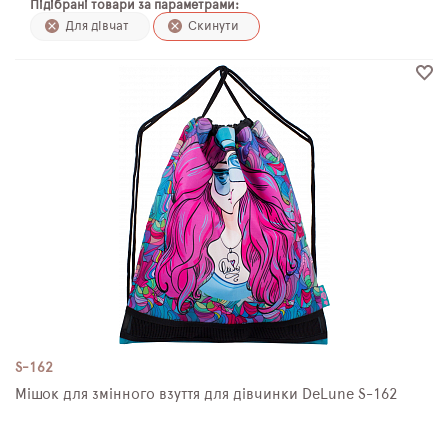
Підібрані товари за параметрами:
ПЛЯШКИ ДЛЯ ВОДИ
Для дівчат
Скинути
DELUNE
SCHOOL STANDARD
SKYNAME
РОЗПРОДАЖ
S-162
Мішок для змінного взуття для дівчинки DeLune S-162