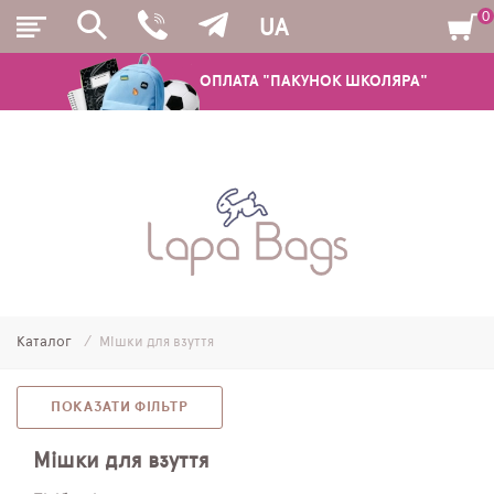
0
UA
ОПЛАТА "ПАКУНОК ШКОЛЯРА"
РЮКЗАКИ
ШКІЛЬНІ РЮКЗАКИ ТА РАНЦІ
ПІДЛІТКОВІ РЮКЗАКИ
Каталог
Мішки для взуття
МОЛОДІЖНІ РЮКЗАКИ
ПЕНАЛИ
ПОКАЗАТИ ФІЛЬТР
МІШКИ ДЛЯ ВЗУТТЯ
Мішки для взуття