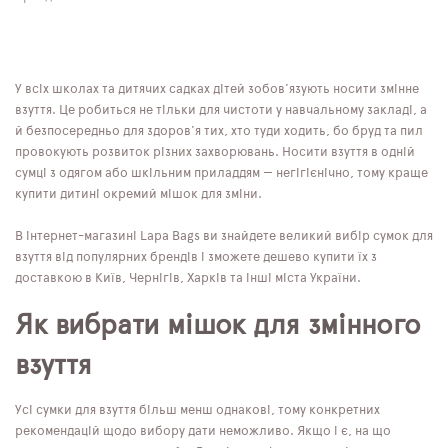
У всіх школах та дитячих садках дітей зобов'язують носити змінне
взуття. Це робиться не тільки для чистоти у навчальному закладі, а
й безпосередньо для здоров'я тих, хто туди ходить, бо бруд та пил
провокують розвиток різних захворювань. Носити взуття в одній
сумці з одягом або шкільним приладдям — негігієнічно, тому краще
купити дитині окремий мішок для зміни.
В інтернет-магазині Lapa Bags ви знайдете великий вибір сумок для
взуття від популярних брендів і зможете дешево купити їх з
доставкою в Київ, Чернігів, Харків та інші міста України.
Як вибрати мішок для змінного
взуття
Усі сумки для взуття більш менш однакові, тому конкретних
рекомендацій щодо вибору дати неможливо. Якщо і є, на що