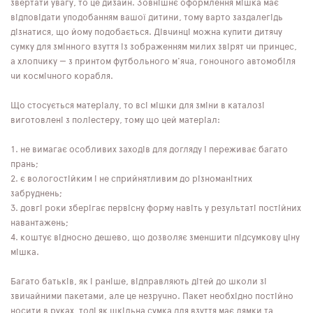
звертати увагу, то це дизайн. Зовнішнє оформлення мішка має
відповідати уподобанням вашої дитини, тому варто заздалегідь
дізнатися, що йому подобається. Дівчинці можна купити дитячу
сумку для змінного взуття із зображенням милих звірят чи принцес,
а хлопчику — з принтом футбольного м'яча, гоночного автомобіля
чи космічного корабля.
Що стосується матеріалу, то всі мішки для зміни в каталозі
виготовлені з поліестеру, тому що цей матеріал:
не вимагає особливих заходів для догляду і переживає багато
прань;
є вологостійким і не сприйнятливим до різноманітних
забруднень;
довгі роки зберігає первісну форму навіть у результаті постійних
навантажень;
коштує відносно дешево, що дозволяє зменшити підсумкову ціну
мішка.
Багато батьків, як і раніше, відправляють дітей до школи зі
звичайними пакетами, але це незручно. Пакет необхідно постійно
носити в руках, тоді як шкільна сумка для взуття має лямки та