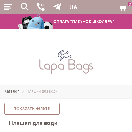
0
UA
ОПЛАТА "ПАКУНОК ШКОЛЯРА"
РЮКЗАКИ
ШКІЛЬНІ РЮКЗАКИ ТА РАНЦІ
ПІДЛІТКОВІ РЮКЗАКИ
Каталог
Пляшки для води
МОЛОДІЖНІ РЮКЗАКИ
ПЕНАЛИ
ПОКАЗАТИ ФІЛЬТР
МІШКИ ДЛЯ ВЗУТТЯ
Пляшки для води