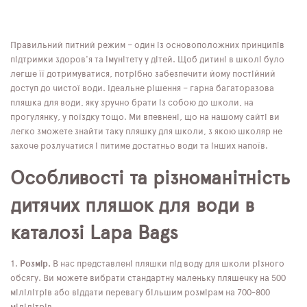
Правильний питний режим – один із основоположних принципів
підтримки здоров'я та імунітету у дітей. Щоб дитині в школі було
легше її дотримуватися, потрібно забезпечити йому постійний
доступ до чистої води. Ідеальне рішення – гарна багаторазова
пляшка для води, яку зручно брати із собою до школи, на
прогулянку, у поїздку тощо. Ми впевнені, що на нашому сайті ви
легко зможете знайти таку пляшку для школи, з якою школяр не
захоче розлучатися і питиме достатньо води та інших напоїв.
Особливості та різноманітність
дитячих пляшок для води в
каталозі Lapa Bags
Розмір.
В нас представлені пляшки під воду для школи різного
обсягу. Ви можете вибрати стандартну маленьку пляшечку на 500
мілілітрів або віддати перевагу більшим розмірам на 700-800