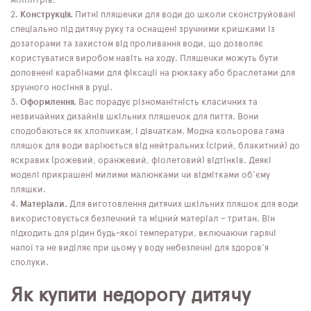
мілілітрів.
Конструкція.
Питні пляшечки для води до школи сконструйовані
спеціально під дитячу руку та оснащені зручними кришками із
дозаторами та захистом від проливання води, що дозволяє
користуватися виробом навіть на ходу. Пляшечки можуть бути
доповнені карабінами для фіксації на рюкзаку або браслетами для
зручного носіння в руці.
Оформлення.
Вас порадує різноманітність класичних та
незвичайних дизайнів шкільних пляшечок для пиття. Вони
сподобаються як хлопчикам, і дівчаткам. Модна кольорова гама
пляшок для води варіюється від нейтральних (сірий, блакитний) до
яскравих (рожевий, оранжевий, фіолетовий) відтінків. Деякі
моделі прикрашені милими малюнками чи відмітками об'єму
пляшки.
Матеріали.
Для виготовлення дитячих шкільних пляшок для води
використовується безпечний та міцний матеріал – тритан. Він
підходить для рідин будь-якої температури, включаючи гарячі
напої та не виділяє при цьому у воду небезпечні для здоров'я
сполуки.
Як купити недорогу дитячу