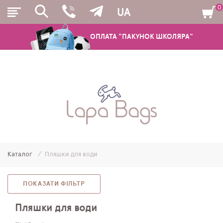
0
UA
ОПЛАТА "ПАКУНОК ШКОЛЯРА"
РЮКЗАКИ
ШКІЛЬНІ РЮКЗАКИ ТА РАНЦІ
ПІДЛІТКОВІ РЮКЗАКИ
Каталог
Пляшки для води
МОЛОДІЖНІ РЮКЗАКИ
ПЕНАЛИ
ПОКАЗАТИ ФІЛЬТР
МІШКИ ДЛЯ ВЗУТТЯ
Пляшки для води