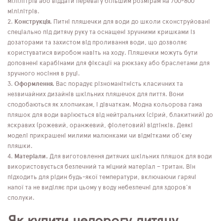
мілілітрів або віддати перевагу більшим розмірам на 700-800
мілілітрів.
Конструкція.
Питні пляшечки для води до школи сконструйовані
спеціально під дитячу руку та оснащені зручними кришками із
дозаторами та захистом від проливання води, що дозволяє
користуватися виробом навіть на ходу. Пляшечки можуть бути
доповнені карабінами для фіксації на рюкзаку або браслетами для
зручного носіння в руці.
Оформлення.
Вас порадує різноманітність класичних та
незвичайних дизайнів шкільних пляшечок для пиття. Вони
сподобаються як хлопчикам, і дівчаткам. Модна кольорова гама
пляшок для води варіюється від нейтральних (сірий, блакитний) до
яскравих (рожевий, оранжевий, фіолетовий) відтінків. Деякі
моделі прикрашені милими малюнками чи відмітками об'єму
пляшки.
Матеріали.
Для виготовлення дитячих шкільних пляшок для води
використовується безпечний та міцний матеріал – тритан. Він
підходить для рідин будь-якої температури, включаючи гарячі
напої та не виділяє при цьому у воду небезпечні для здоров'я
сполуки.