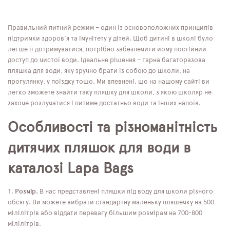
Правильний питний режим – один із основоположних принципів
підтримки здоров'я та імунітету у дітей. Щоб дитині в школі було
легше її дотримуватися, потрібно забезпечити йому постійний
доступ до чистої води. Ідеальне рішення – гарна багаторазова
пляшка для води, яку зручно брати із собою до школи, на
прогулянку, у поїздку тощо. Ми впевнені, що на нашому сайті ви
легко зможете знайти таку пляшку для школи, з якою школяр не
захоче розлучатися і питиме достатньо води та інших напоїв.
Особливості та різноманітність
дитячих пляшок для води в
каталозі Lapa Bags
Розмір.
В нас представлені пляшки під воду для школи різного
обсягу. Ви можете вибрати стандартну маленьку пляшечку на 500
мілілітрів або віддати перевагу більшим розмірам на 700-800
мілілітрів.