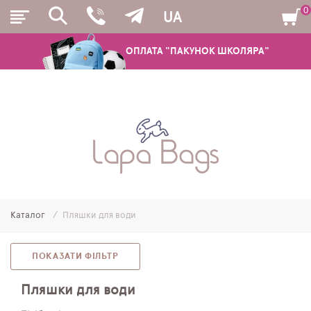
0
UA
ОПЛАТА "ПАКУНОК ШКОЛЯРА"
РЮКЗАКИ
ШКІЛЬНІ РЮКЗАКИ ТА РАНЦІ
ПІДЛІТКОВІ РЮКЗАКИ
Каталог
Пляшки для води
МОЛОДІЖНІ РЮКЗАКИ
ПЕНАЛИ
ПОКАЗАТИ ФІЛЬТР
МІШКИ ДЛЯ ВЗУТТЯ
Пляшки для води