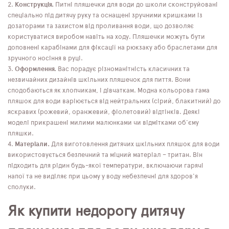
Конструкція.
Питні пляшечки для води до школи сконструйовані
спеціально під дитячу руку та оснащені зручними кришками із
дозаторами та захистом від проливання води, що дозволяє
користуватися виробом навіть на ходу. Пляшечки можуть бути
доповнені карабінами для фіксації на рюкзаку або браслетами для
зручного носіння в руці.
Оформлення.
Вас порадує різноманітність класичних та
незвичайних дизайнів шкільних пляшечок для пиття. Вони
сподобаються як хлопчикам, і дівчаткам. Модна кольорова гама
пляшок для води варіюється від нейтральних (сірий, блакитний) до
яскравих (рожевий, оранжевий, фіолетовий) відтінків. Деякі
моделі прикрашені милими малюнками чи відмітками об'єму
пляшки.
Матеріали.
Для виготовлення дитячих шкільних пляшок для води
використовується безпечний та міцний матеріал – тритан. Він
підходить для рідин будь-якої температури, включаючи гарячі
напої та не виділяє при цьому у воду небезпечні для здоров'я
сполуки.
Як купити недорогу дитячу