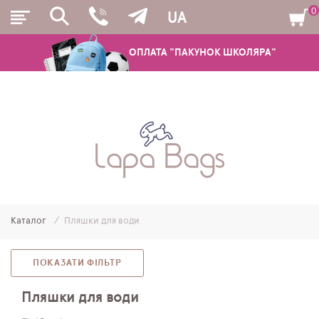
0
UA
ОПЛАТА "ПАКУНОК ШКОЛЯРА"
РЮКЗАКИ
ШКІЛЬНІ РЮКЗАКИ ТА РАНЦІ
ПІДЛІТКОВІ РЮКЗАКИ
Каталог
Пляшки для води
МОЛОДІЖНІ РЮКЗАКИ
ПЕНАЛИ
ПОКАЗАТИ ФІЛЬТР
МІШКИ ДЛЯ ВЗУТТЯ
Пляшки для води