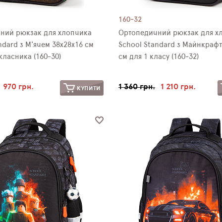
160-32
ний рюкзак для хлопчика
Ортопедичний рюкзак для х
ndard з М'ячем 38х28х16 см
School Standard з Майнкрафт
ласника (160-30)
см для 1 класу (160-32)
970 грн.
1 360 грн.
1 210 грн.
КУПИТИ