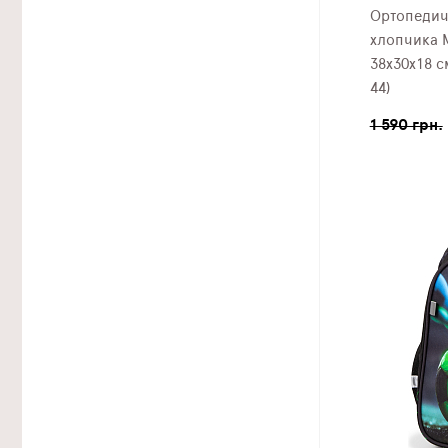
Ортопедич
хлопчика 
38х30х18 с
44)
1 590 грн.