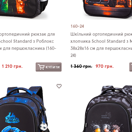
160-24
ортопедичний рюкзак для
Шкільний ортопедичний рюк
chool Standard з Роблокс
хлопчика School Standard з
м для першокласника (160-
38х28х16 см для першокласни
24)
1 210 грн.
1 360 грн.
970 грн.
КУПИТИ