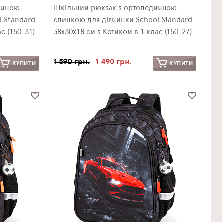
ичною
Шкільний рюкзак з ортопедичною
l Standard
спинкою для дівчинки School Standard
с (150-31)
38х30х18 см з Котиком в 1 клас (150-27)
1 590 грн.
1 490 грн.
КУПИТИ
КУПИТИ