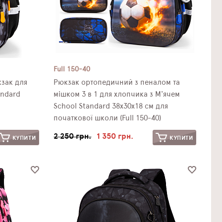
Full 150-40
зак для
Рюкзак ортопедичний з пеналом та
andard
мішком 3 в 1 для хлопчика з М'ячем
School Standard 38х30х18 см для
початкової школи (Full 150-40)
2 250 грн.
1 350 грн.
КУПИТИ
КУПИТИ