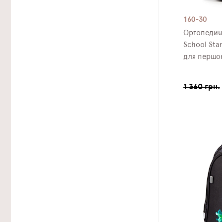
160-30
Ортопедич
School Sta
для першок
1 360 грн.