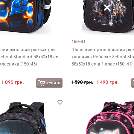
150-41
ний шкільний рюкзак для
Шкільний ортопедичний рюк
chool Standard 38х30х18 см
хлопчика Роблокс School St
ласника (150-43)
38х30х18 см в 1 клас (150-41)
1 090 грн.
1 590 грн.
1 490 грн.
КУПИТИ