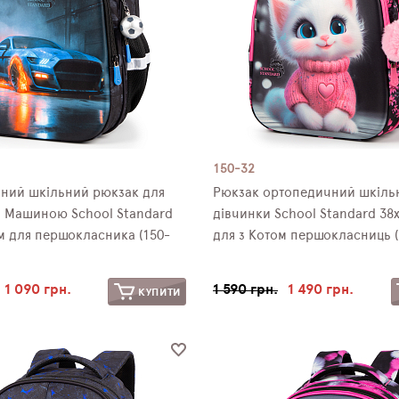
150-32
ний шкільний рюкзак для
Рюкзак ортопедичний шкільний
з Машиною School Standard
дівчинки School Standard 38
м для першокласника (150-
для з Котом першокласниць (
1 090 грн.
1 590 грн.
1 490 грн.
КУПИТИ