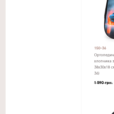
150-36
Ортопедич
хлопчика 
38х30х18 с
36)
1 590 грн.