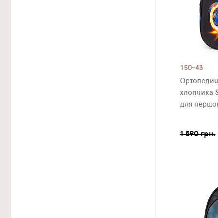
150-43
Ортопедич
хлопчика S
для першок
1 590 грн.