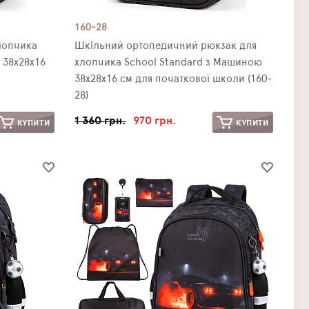
160-28
лопчика
Шкільний ортопедичний рюкзак для
 38х28х16
хлопчика School Standard з Машиною
38х28х16 см для початкової школи (160-
28)
1 360 грн.
970 грн.
КУПИТИ
КУПИТИ