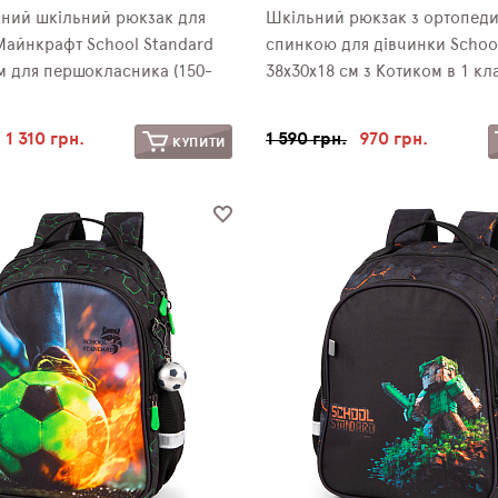
ний шкільний рюкзак для
Шкільний рюкзак з ортопед
Майнкрафт School Standard
спинкою для дівчинки Schoo
м для першокласника (150-
38х30х18 см з Котиком в 1 кла
1 310 грн.
1 590 грн.
970 грн.
КУПИТИ