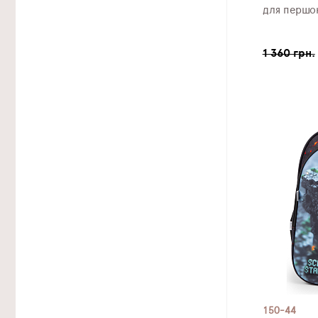
для першок
1 360 грн.
150-44