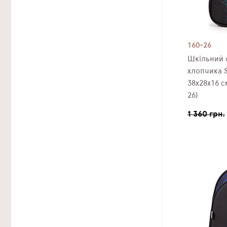
160-26
Шкільний 
хлопчика S
38х28х16 с
26)
1 360 грн.