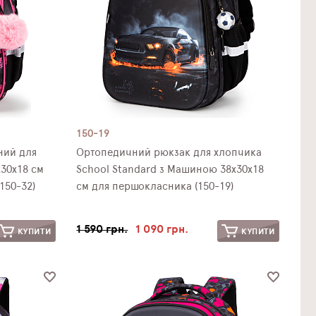
150-19
 для
Ортопедичний рюкзак для хлопчика
х30х18 см
School Standard з Машиною 38х30х18
150-32)
см для першокласника (150-19)
1 590 грн.
1 090 грн.
КУПИТИ
КУПИТИ