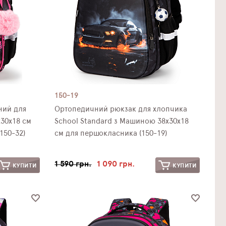
150-19
 для
Ортопедичний рюкзак для хлопчика
х30х18 см
School Standard з Машиною 38х30х18
150-32)
см для першокласника (150-19)
1 590 грн.
1 090 грн.
КУПИТИ
КУПИТИ