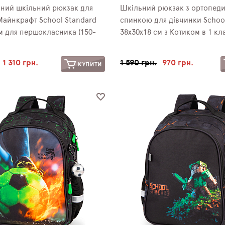
ний шкільний рюкзак для
Шкільний рюкзак з ортопед
Майнкрафт School Standard
спинкою для дівчинки Schoo
м для першокласника (150-
38х30х18 см з Котиком в 1 кла
1 310 грн.
1 590 грн.
970 грн.
КУПИТИ