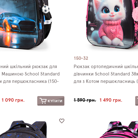
150-32
ний шкільний рюкзак для
Рюкзак ортопедичний шкільний
з Машиною School Standard
дівчинки School Standard 38
м для першокласника (150-
для з Котом першокласниць (
1 090 грн.
1 590 грн.
1 490 грн.
КУПИТИ