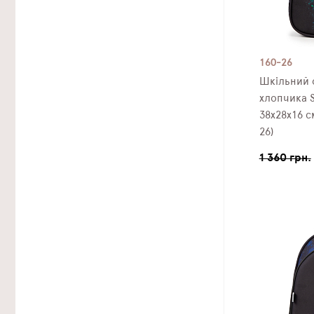
160-26
Шкільний 
хлопчика S
38х28х16 с
26)
1 360 грн.