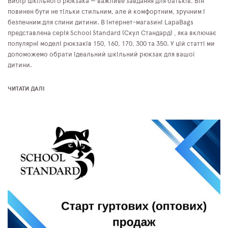
Вибір шкільного рюкзака — важливе завдання для батьків. Він
повинен бути не тільки стильним, але й комфортним, зручним і
безпечним для спини дитини. В інтернет-магазині LapaBags
представлена серія School Standard (Скул Стандард) , яка включає
популярні моделі рюкзаків 150, 160, 170, 300 та 350. У цій статті ми
допоможемо обрати ідеальний шкільний рюкзак для вашої
дитини.
ЧИТАТИ ДАЛІ