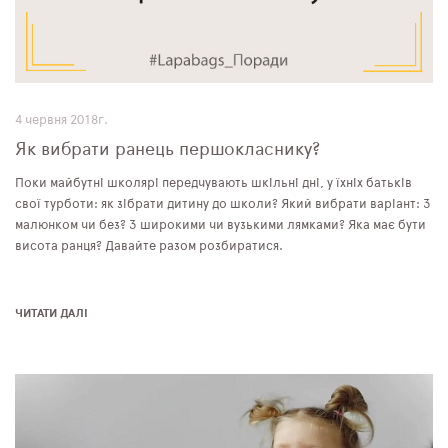
4 червня 2018г.
Як вибрати ранець першокласнику?
Поки майбутні школярі передчувають шкільні дні, у їхніх батьків
свої турботи: як зібрати дитину до школи? Який вибрати варіант: З
малюнком чи без? З широкими чи вузькими лямками? Яка має бути
висота ранця? Давайте разом розбиратися.
ЧИТАТИ ДАЛІ