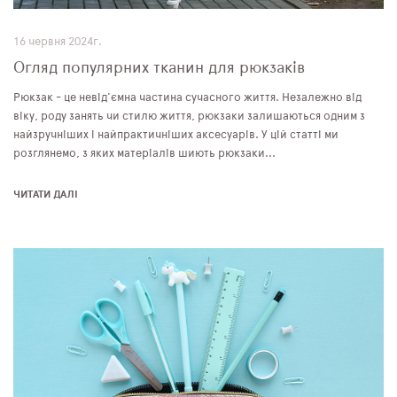
16 червня 2024г.
Огляд популярних тканин для рюкзаків
Рюкзак - це невід'ємна частина сучасного життя. Незалежно від
віку, роду занять чи стилю життя, рюкзаки залишаються одним з
найзручніших і найпрактичніших аксесуарів. У цій статті ми
розглянемо, з яких матеріалів шиють рюкзаки...
ЧИТАТИ ДАЛІ