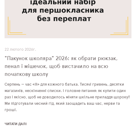
ПЛЯШКИ ДЛЯ ВОДИ
DELUNE
SCHOOL STANDARD
SKYNAME
22 лютого 2026г.
"Пакунок школяра" 2026: як обрати рюкзак,
РОЗПРОДАЖ
пенал і мішечок, щоб вистачило на всю
початкову школу
Серпень — час «Х» для кожного батька. Тисячі гривень, десятки
магазинів, нескінченні списки. І головне питання: як купити один
раз і якісно, щоб не доводилось міняти шкільне приладдя щороку?
Ми підготували чесний гід, який заощадить ваш час, нерви та
гроші.
ЧИТАТИ ДАЛІ