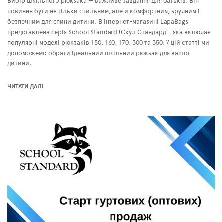
Вибір шкільного рюкзака — важливе завдання для батьків. Він
повинен бути не тільки стильним, але й комфортним, зручним і
безпечним для спини дитини. В інтернет-магазині LapaBags
представлена серія School Standard (Скул Стандард) , яка включає
популярні моделі рюкзаків 150, 160, 170, 300 та 350. У цій статті ми
допоможемо обрати ідеальний шкільний рюкзак для вашої
дитини.
ЧИТАТИ ДАЛІ