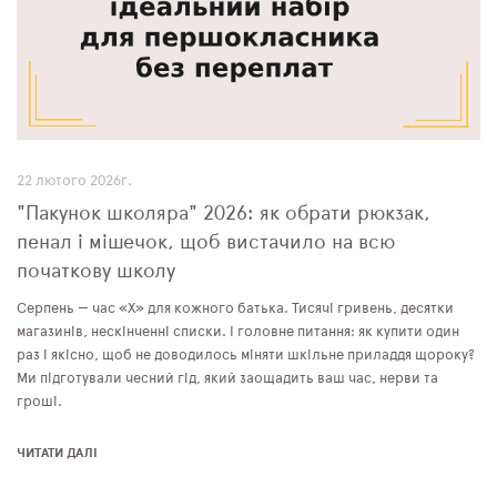
ПЛЯШКИ ДЛЯ ВОДИ
DELUNE
SCHOOL STANDARD
SKYNAME
22 лютого 2026г.
"Пакунок школяра" 2026: як обрати рюкзак,
РОЗПРОДАЖ
пенал і мішечок, щоб вистачило на всю
початкову школу
Серпень — час «Х» для кожного батька. Тисячі гривень, десятки
магазинів, нескінченні списки. І головне питання: як купити один
раз і якісно, щоб не доводилось міняти шкільне приладдя щороку?
Ми підготували чесний гід, який заощадить ваш час, нерви та
гроші.
ЧИТАТИ ДАЛІ