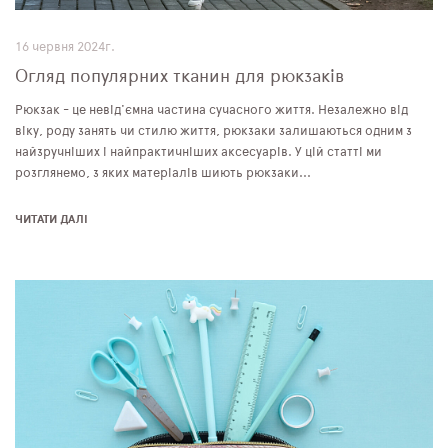
16 червня 2024г.
Огляд популярних тканин для рюкзаків
Рюкзак - це невід'ємна частина сучасного життя. Незалежно від
віку, роду занять чи стилю життя, рюкзаки залишаються одним з
найзручніших і найпрактичніших аксесуарів. У цій статті ми
розглянемо, з яких матеріалів шиють рюкзаки...
ЧИТАТИ ДАЛІ