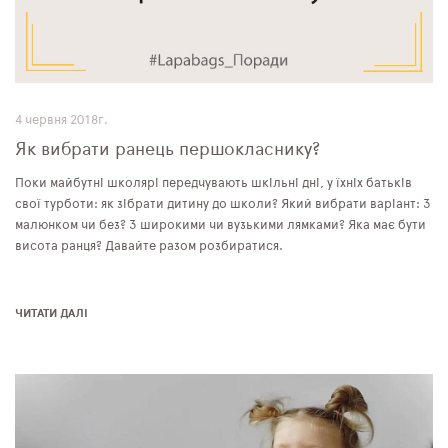
4 червня 2018г.
Як вибрати ранець першокласнику?
Поки майбутні школярі передчувають шкільні дні, у їхніх батьків
свої турботи: як зібрати дитину до школи? Який вибрати варіант: З
малюнком чи без? З широкими чи вузькими лямками? Яка має бути
висота ранця? Давайте разом розбиратися.
ЧИТАТИ ДАЛІ