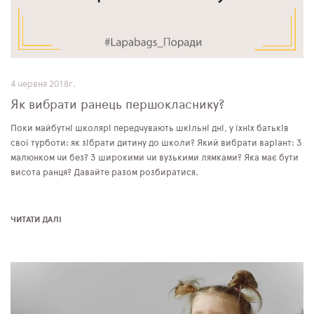
4 червня 2018г.
Як вибрати ранець першокласнику?
Поки майбутні школярі передчувають шкільні дні, у їхніх батьків
свої турботи: як зібрати дитину до школи? Який вибрати варіант: З
малюнком чи без? З широкими чи вузькими лямками? Яка має бути
висота ранця? Давайте разом розбиратися.
ЧИТАТИ ДАЛІ