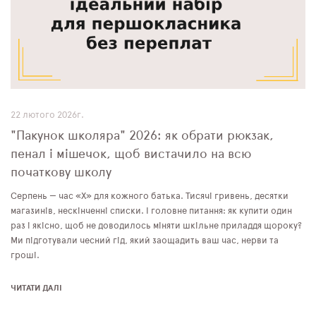
ПЛЯШКИ ДЛЯ ВОДИ
DELUNE
SCHOOL STANDARD
SKYNAME
22 лютого 2026г.
"Пакунок школяра" 2026: як обрати рюкзак,
РОЗПРОДАЖ
пенал і мішечок, щоб вистачило на всю
початкову школу
Серпень — час «Х» для кожного батька. Тисячі гривень, десятки
магазинів, нескінченні списки. І головне питання: як купити один
раз і якісно, щоб не доводилось міняти шкільне приладдя щороку?
Ми підготували чесний гід, який заощадить ваш час, нерви та
гроші.
ЧИТАТИ ДАЛІ