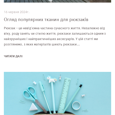
16 червня 2024г.
Огляд популярних тканин для рюкзаків
Рюкзак - це невід'ємна частина сучасного життя. Незалежно від
віку, роду занять чи стилю життя, рюкзаки залишаються одним з
найзручніших і найпрактичніших аксесуарів. У цій статті ми
розглянемо, з яких матеріалів шиють рюкзаки...
ЧИТАТИ ДАЛІ