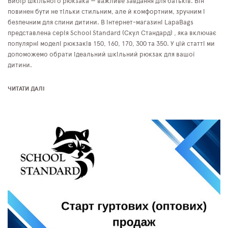
Вибір шкільного рюкзака — важливе завдання для батьків. Він
повинен бути не тільки стильним, але й комфортним, зручним і
безпечним для спини дитини. В інтернет-магазині LapaBags
представлена серія School Standard (Скул Стандард) , яка включає
популярні моделі рюкзаків 150, 160, 170, 300 та 350. У цій статті ми
допоможемо обрати ідеальний шкільний рюкзак для вашої
дитини.
ЧИТАТИ ДАЛІ