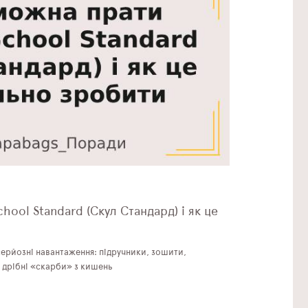
ool Standard (Скул Стандард) і як це
ерйозні навантаження: підручники, зошити,
ь дрібні «скарби» з кишень