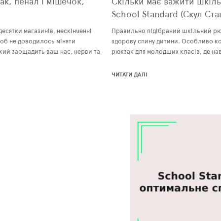
ак, пенал і мішечок,
Скільки має важити шкіль
School Standard (Скул Ста
десятки магазинів, нескінченні
Правильно підібраний шкільний рюк
 щоб не доводилось міняти
здорову спину дитини. Особливо к
кий заощадить ваш час, нерви та
рюкзак для молодших класів, де на
ЧИТАТИ ДАЛІ