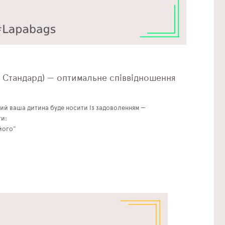
л Стандард) — оптимальне співвідношення
ий ваша дитина буде носити із задоволенням —
ти:
його”