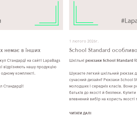
1 лютого 2026г.
их немає в інших
School Standard особливо
кул Стандард) на сайті LapaBags
Шкільні
рюкзаки School Standard
(
кі відрізняють нашу продукцію
в одному комплекті.
Шукаєте легкий шкільний рюкзак дл
сучасний дизайн? Рюкзаки School S
л Стандард)!
молодших і середніх класів. Вони 
батьків до якості й безпеки. Купит
впевнений вибір на користь якості
ЧИТАТИ ДАЛІ