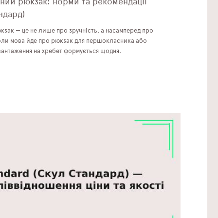
ний рюкзак: норми та рекомендації
ндард)
зак — це не лише про зручність, а насамперед про
оли мова йде про рюкзак для першокласника або
вантаження на хребет формується щодня.