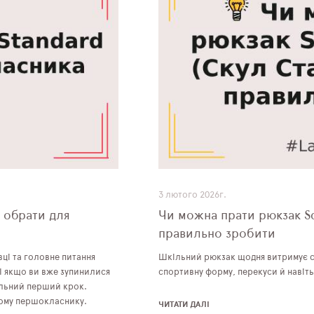
3 лютого 2026г.
) обрати для
Чи можна прати рюкзак Sch
правильно зробити
вці та головне питання
Шкільний рюкзак щодня витримує с
І якщо ви вже зупинилися
спортивну форму, перекуси й навіт
ильний перший крок.
шому першокласнику.
ЧИТАТИ ДАЛІ