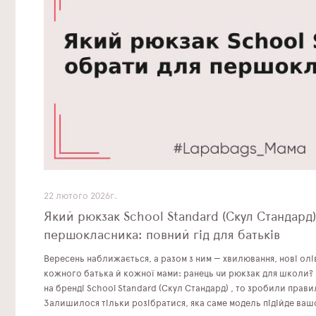
22 лютого 2026г.
Який рюкзак School Standard (Скул Стандард
першокласника: повний гід для батьків
Вересень наближається, а разом з ним — хвилювання, нові олі
кожного батька й кожної мами: ранець чи рюкзак для школи? 
на бренді School Standard (Скул Стандард) , то зробили прав
Залишилося тільки розібратися, яка саме модель підійде ва