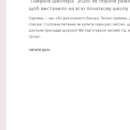
"Пакунок школяра" 2026: як обрати рюкз
щоб вистачило на всю початкову школу
Серпень — час «Х» для кожного батька. Тисячі гривень, 
списки. І головне питання: як купити один раз і якісно,
шкільне приладдя щороку? Ми підготували чесний гід, я
гроші.
ЧИТАТИ ДАЛІ