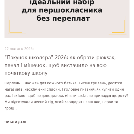
ПЛЯШКИ ДЛЯ ВОДИ
DELUNE
SCHOOL STANDARD
SKYNAME
22 лютого 2026г.
"Пакунок школяра" 2026: як обрати рюкзак,
РОЗПРОДАЖ
пенал і мішечок, щоб вистачило на всю
початкову школу
Серпень — час «Х» для кожного батька. Тисячі гривень, десятки
магазинів, нескінченні списки. І головне питання: як купити один
раз і якісно, щоб не доводилось міняти шкільне приладдя щороку?
Ми підготували чесний гід, який заощадить ваш час, нерви та
гроші.
ЧИТАТИ ДАЛІ