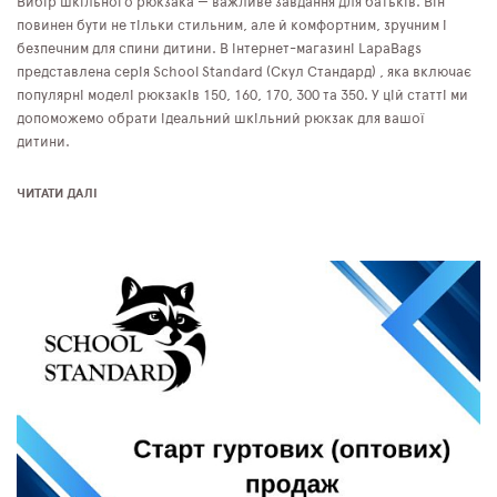
Вибір шкільного рюкзака — важливе завдання для батьків. Він
повинен бути не тільки стильним, але й комфортним, зручним і
безпечним для спини дитини. В інтернет-магазині LapaBags
представлена серія School Standard (Скул Стандард) , яка включає
популярні моделі рюкзаків 150, 160, 170, 300 та 350. У цій статті ми
допоможемо обрати ідеальний шкільний рюкзак для вашої
дитини.
ЧИТАТИ ДАЛІ