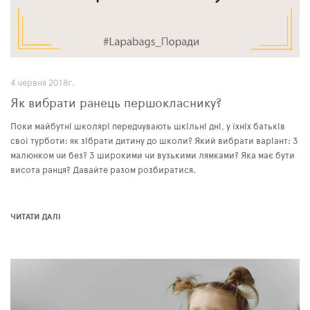
4 червня 2018г.
Як вибрати ранець першокласнику?
Поки майбутні школярі передчувають шкільні дні, у їхніх батьків
свої турботи: як зібрати дитину до школи? Який вибрати варіант: З
малюнком чи без? З широкими чи вузькими лямками? Яка має бути
висота ранця? Давайте разом розбиратися.
ЧИТАТИ ДАЛІ