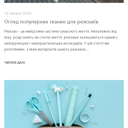
16 червня 2024г.
Огляд популярних тканин для рюкзаків
Рюкзак - це невід'ємна частина сучасного життя. Незалежно від
віку, роду занять чи стилю життя, рюкзаки залишаються одним з
найзручніших і найпрактичніших аксесуарів. У цій статті ми
розглянемо, з яких матеріалів шиють рюкзаки...
ЧИТАТИ ДАЛІ